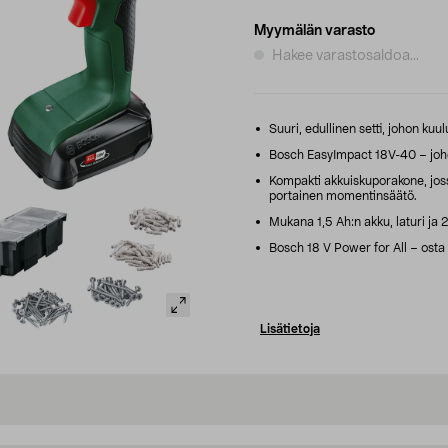
Myymälän varasto
Hakee varastosaldoa...
Suuri, edullinen setti, johon ku
Bosch EasyImpact 18V-40 – joh
Kompakti akkuiskuporakone, joss
portainen momentinsäätö.
Mukana 1,5 Ah:n akku, laturi ja 2
Bosch 18 V Power for All – osta 
Lisätietoja