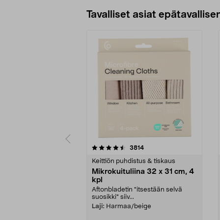
Tavalliset asiat epätavallisen
5viidestä
4.5viidestä
arvostelut
3814
tähdestä
tähdestä
Keittiön puhdistus & tiskaus
Mikrokuituliina 32 x 31 cm, 4
kpl
Aftonbladetin "itsestään selvä
suosikki" siiv...
Laji:
Harmaa/beige