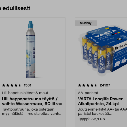
 edullisesti
Multibuy
4.5viidestä
arvostelut
4.5viidestä
arvostelut
1561
24107
tähdestä
Hiilihapotuslaitteet & maut
AA-paristot
Hiilihappopatruuna täyttö /
VARTA Longlife Power
vaihto Wassermaxx, 60 litraa
Alkaliparisto, 24 kpl
Täyttöpatruuna, joka ostetaan
Joutsenmerkityt AA- tai AA
myymälästä – muista ottaa vanha
paristot kaukosää...
patruuna mukaasi m...
Tyyppi:
AA/LR6