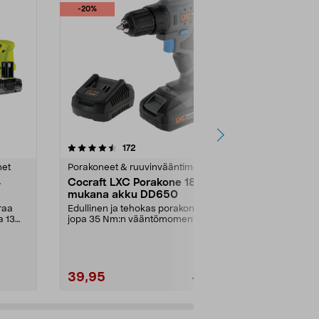
-20%
4.5 viidestä
arvostelut
4.5
172
4
tähdestä
tähdestä
met
Porakoneet & ruuvinvääntimet
Porakoneet &
4
Cocraft LXC Porakone 18 V,
Bosch 18V 
mukana akku DD650
tarviketta 
raa
Edullinen ja tehokas porakone
Suuri, edullin
a 13
jopa 35 Nm:n vääntömomentilla.
kätevä syste
Cocraft LXC DD650 –...
EasyImpact 18
39,95
99,00
49,95