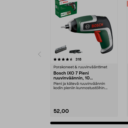
5 viidestä
4.0 viidestä
arvostelut
318
tähdestä
tähdestä
Porakoneet & ruuvinvääntimet
Bosch IXO 7 Pieni
ruuvinväännin, 10
ruuvauskärkeä, ladattava
Pieni ja kätevä ruuvinväännin
kodin pieniin kunnostustöihin.
Bosch IXO 7 – johdo...
52,00