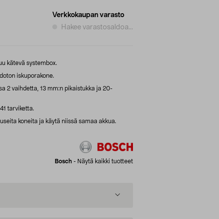
Verkkokaupan varasto
Hakee varastosaldoa...
uluu kätevä systembox.
doton iskuporakone.
a 2 vaihdetta, 13 mm:n pikaistukka ja 20-
41 tarviketta.
useita koneita ja käytä niissä samaa akkua.
Bosch
-
Näytä kaikki tuotteet