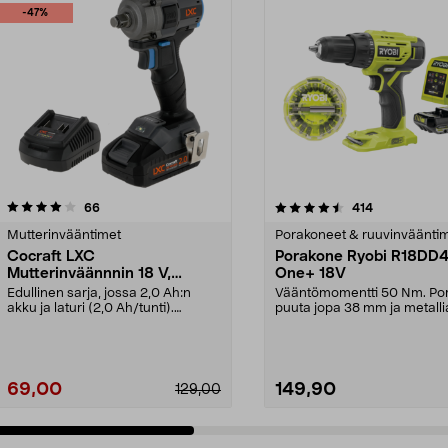
-47%
4.5 viidestä
arvostelut
4.5 viidestä
arvostelut
66
414
tähdestä
Mutterinvääntimet
Porakoneet & ruuvinväänti
Cocraft LXC
Porakone Ryobi R18DD
Mutterinväännnin 18 V,
One+ 18V
mukana akku, IW500-BL
Edullinen sarja, jossa 2,0 Ah:n
Vääntömomentti 50 Nm. Po
akku ja laturi (2,0 Ah/tunti).
puuta jopa 38 mm ja metalli
Cocraft LXC IW500...
mm. Ryobi R18DD4 -po...
69,00
149,90
129,00