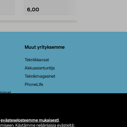
6,00
2,00
Lisää ostoskoriin
Lisää
Muut yrityksemme
Tekniikkaosat
Akkuasiantuntija
Teknikmagasinet
PhoneLife
isimet
i
evästeselosteemme mukaisesti
.
miseen. Käytämme neljänlaisia evästeitä: