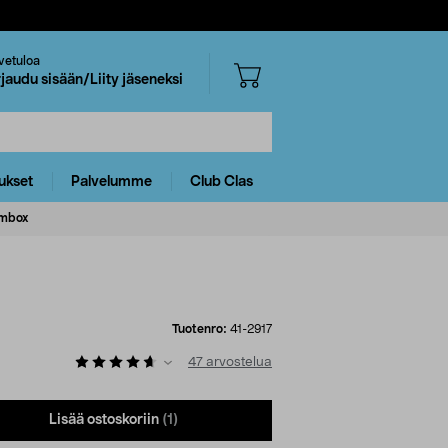
vetuloa
rjaudu sisään/Liity jäseneksi
ukset
Palvelumme
Club Clas
embox
Tuotenro:
41-2917
47
arvostelua
Lisää ostoskoriin
(1)