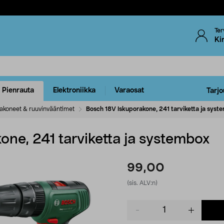
Ter
Ki
Pienrauta
Elektroniikka
Varaosat
Tarjo
akoneet & ruuvinvääntimet
Bosch 18V Iskuporakone, 241 tarviketta ja syst
ne, 241 tarviketta ja systembox
99,00
(sis. ALV:n)
Product
quantity