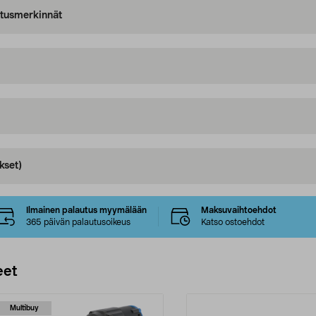
oitusmerkinnät
kset)
Ilmainen palautus myymälään
Maksuvaihtoehdot
365 päivän palautusoikeus
Katso ostoehdot
eet
Multibuy