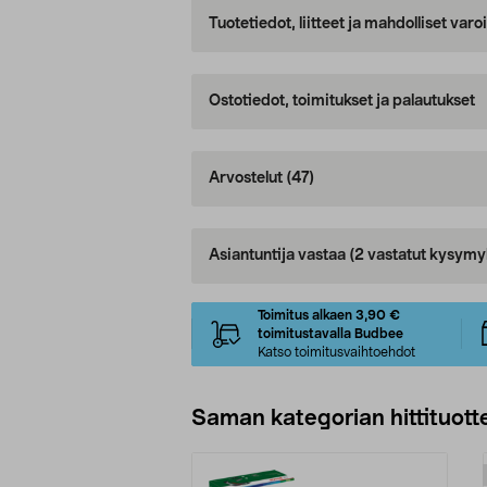
Tuotetiedot, liitteet ja mahdolliset var
Ostotiedot, toimitukset ja palautukset
Arvostelut
(47)
Asiantuntija vastaa
(2 vastatut kysymy
Toimitus alkaen 3,90 €
toimitustavalla Budbee
Katso toimitusvaihtoehdot
Saman kategorian hittituott