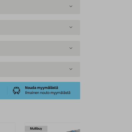
Nouda myymälästä
Ilmainen nouto myymälästä
Multibuy