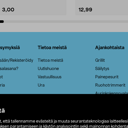
3,00
12,99
Lisää ostoskoriin
Lisää ostoskoriin
ysymyksiä
Tietoa meistä
Ajankohtaista
isään/Rekisteröidy
Tietoa meistä
Grillit
 salasana?
Uutishuone
Säilytys
ot
Vastuullisuus
Painepesurit
ria
Ura
Ruohotrimmerit
Aurinkokennovala
tä
it, että tallennamme evästeitä ja muuta seurantateknologiaa laitteelles
uksen parantamiseen ja käytön analysointiin sekä mainonnan kohdenta