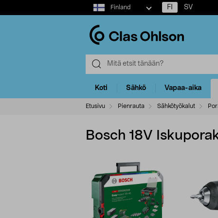
Select
FI
SV
Finland
market
Koti
Sähkö
Vapaa-aika
Etusivu
Pienrauta
Sähkötyökalut
Por
Bosch 18V Iskuporako