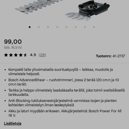
99,00
(sis. ALV:n)
4.5
(
28
)
Tuotenro:
41-2737
Kompakti laite ylivoimaisella suorituskyvyllä – leikkaa, muotoile ja
viimeistele helposti.
Bosch AdvancedShear – ruohotrimmeri, jossa 2 terää (20 cm:n ja 10
cm:n terät).
Tarkka ja helppo viimeistely laadukkaalla terällä, joka toimii sveitsiläisellä
tarkkuudella.
Anti-Blocking-lukituksenestojärjestelmä varmistaa isojen ja pienten
kohteiden viimeistelyn ilman keskeytyksiä
Akku ja laturi myydään erikseen. Akkujärjestelmä: Bosch Power For All
18 V.
Lisätietoja