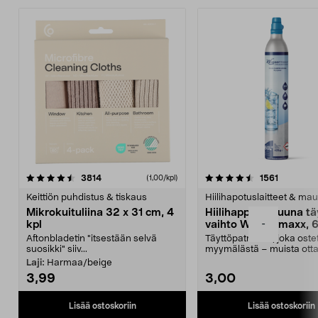
4.5viidestä
arvostelut
4.5viidestä
arvostelu
3814
1561
(1,00/kpl)
tähdestä
t
Keittiön puhdistus & tiskaus
Hiilihapotuslaitteet & mau
Mikrokuituliina 32 x 31 cm, 4
Hiilihappopatruuna tä
-
kpl
vaihto Wassermaxx, 6
Aftonbladetin "itsestään selvä
Täyttöpatruuna, joka ost
suosikki" siiv...
myymälästä – muista ott
patruuna mukaasi m...
Laji:
Harmaa/beige
3,99
3,00
Lisää ostoskoriin
Lisää ostoskoriin