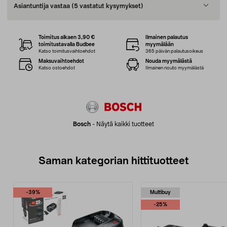
Asiantuntija vastaa
(5 vastatut kysymykset)
Toimitus alkaen 3,90 €
Ilmainen palautus
toimitustavalla Budbee
myymälään
Katso toimitusvaihtoehdot
365 päivän palautusoikeus
Maksuvaihtoehdot
Nouda myymälästä
Katso ostoehdot
Ilmainen nouto myymälästä
Bosch
-
Näytä kaikki tuotteet
Saman kategorian hittituotteet
-39%
Multibuy
-25%