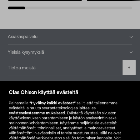
Alatunniste
Asiakaspalvelu
Yleisiä kysymyksiä
Product
+
Tietoa meistä
quantity
Ajankohtaista
Clas Ohlson käyttää evästeitä
Muut yrityksemme
Painamalla
”Hyväksy kaikki evästeet”
sallit, että tallennamme
evästeitä ja muuta seurantateknologiaa laitteellesi
evästeselosteemme mukaisesti
. Evästeitä käytetään sivuston
Etsi myymälä
käyttökokemuksen parantamiseen ja käytön analysointiin sekä
mainonnan kohdentamiseen. Käytämme neljänlaisia evästeitä:
välttämättömät, toiminnalliset, analyyttiset ja mainosevästeet.
SE
NO
FI
Välttämättömiin evästeisiin ei tarvita suostumustasi, sillä ne ovat
välttämättömiä verkkosivuston sisällön toimimisen kannalta. Voit