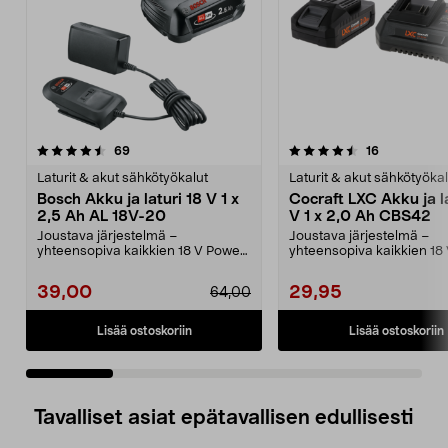
4.5 viidestä
arvostelut
4.5 viidestä
arvostelut
69
16
tähdestä
t
Laturit & akut sähkötyökalut
Laturit & akut sähkötyökal
Bosch Akku ja laturi 18 V 1 x
Cocraft LXC Akku ja la
2,5 Ah AL 18V-20
V 1 x 2,0 Ah CBS42
Joustava järjestelmä –
Joustava järjestelmä –
yhteensopiva kaikkien 18 V Power
yhteensopiva kaikkien 18
for All -laitteiden kans...
Cocraft LXC -koneiden kan
39,00
29,95
64,00
Lisää ostoskoriin
Lisää ostoskoriin
Tavalliset asiat epätavallisen edullisesti