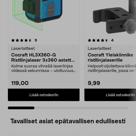
4.5 viidestä
arvostelut
4.5 viidestä
arvostelut
9
4
tähdestä
t
Laserlaitteet
Laserlaitteet
Cocraft HL3X360-G
Cocraft Yleiskiinnike
Ristilinjalaser 3x360 astetta
ristilinjalaserille
vihreä
Kolme suoraa vihreää laserlinjaa
Helposti sijoitettava kiinni
viidessä sekunnissa – ulottuvuus
ristilinjalaserille, jossa on 
jopa 30 metriä...
tuuman ruuvikii...
119,00
9,99
Lisää ostoskoriin
Lisää ostoskoriin
Tavalliset asiat epätavallisen edullisesti