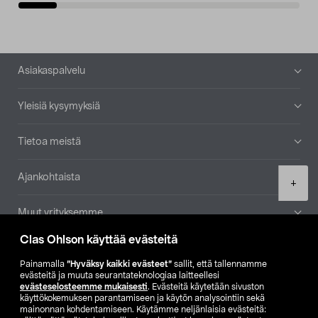
Alatunniste
Asiakaspalvelu
Yleisiä kysymyksiä
Tietoa meistä
Ajankohtaista
Product
+
quantity
Muut yrityksemme
Clas Ohlson käyttää evästeitä
Etsi myymälä
Painamalla
”Hyväksy kaikki evästeet”
sallit, että tallennamme
evästeitä ja muuta seurantateknologiaa laitteellesi
SE
NO
FI
evästeselosteemme mukaisesti
. Evästeitä käytetään sivuston
käyttökokemuksen parantamiseen ja käytön analysointiin sekä
FI
SV
mainonnan kohdentamiseen. Käytämme neljänlaisia evästeitä: