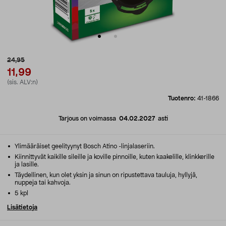
24,95
11,99
(sis. ALV:n)
Tuotenro:
41-1866
Tarjous on voimassa
04.02.2027
asti
Ylimääräiset geelityynyt Bosch Atino -linjalaseriin.
Kiinnittyvät kaikille sileille ja koville pinnoille, kuten kaakelille, klinkkerille
ja lasille.
Täydellinen, kun olet yksin ja sinun on ripustettava tauluja, hyllyjä,
nuppeja tai kahvoja.
5 kpl
Lisätietoja