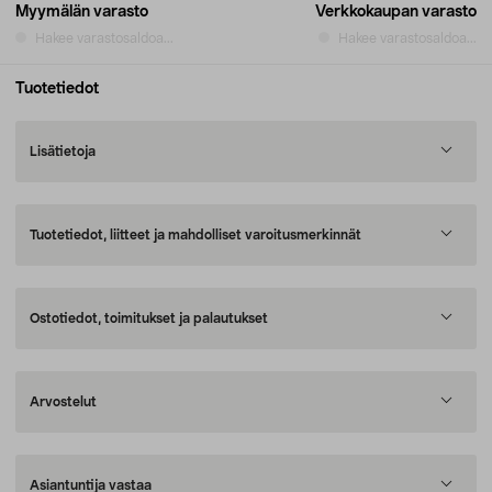
Myymälän varasto
Verkkokaupan varasto
Hakee varastosaldoa...
Hakee varastosaldoa...
Tuotetiedot
Lisätietoja
Tuotetiedot, liitteet ja mahdolliset varoitusmerkinnät
Ostotiedot, toimitukset ja palautukset
Arvostelut
Asiantuntija vastaa