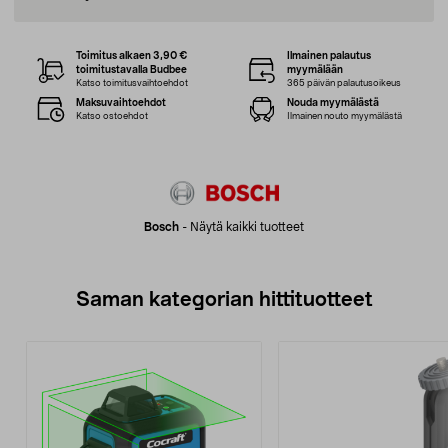
Toimitus alkaen 3,90 €
Ilmainen palautus
toimitustavalla Budbee
myymälään
Katso toimitusvaihtoehdot
365 päivän palautusoikeus
Maksuvaihtoehdot
Nouda myymälästä
Katso ostoehdot
Ilmainen nouto myymälästä
Bosch
-
Näytä kaikki tuotteet
Saman kategorian hittituotteet