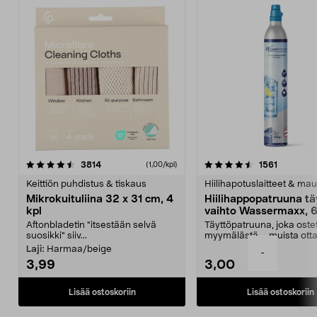
4.5viidestä
arvostelut
4.5viidestä
arvostelu
3814
1561
(1,00/kpl)
tähdestä
t
Keittiön puhdistus & tiskaus
Hiilihapotuslaitteet & mau
Mikrokuituliina 32 x 31 cm, 4
Hiilihappopatruuna tä
kpl
vaihto Wassermaxx, 6
Aftonbladetin "itsestään selvä
Täyttöpatruuna, joka ost
suosikki" siiv...
myymälästä – muista ott
patruuna mukaasi m...
Laji:
Harmaa/beige
-
3,99
3,00
Lisää ostoskoriin
Lisää ostoskoriin