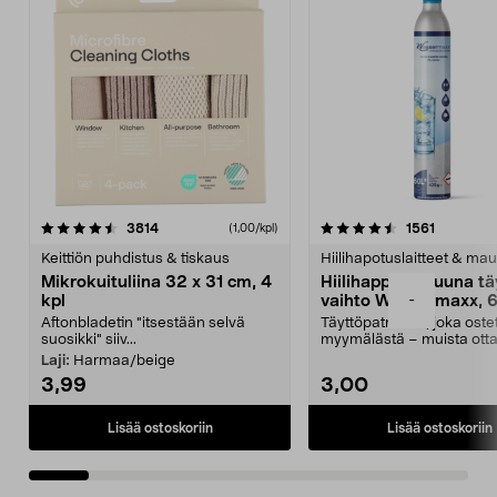
4.5viidestä
arvostelut
4.5viidestä
arvostelu
3814
1561
(1,00/kpl)
tähdestä
t
Keittiön puhdistus & tiskaus
Hiilihapotuslaitteet & mau
Mikrokuituliina 32 x 31 cm, 4
Hiilihappopatruuna tä
-
kpl
vaihto Wassermaxx, 6
Aftonbladetin "itsestään selvä
Täyttöpatruuna, joka ost
suosikki" siiv...
myymälästä – muista ott
patruuna mukaasi m...
Laji:
Harmaa/beige
3,99
3,00
Lisää ostoskoriin
Lisää ostoskoriin