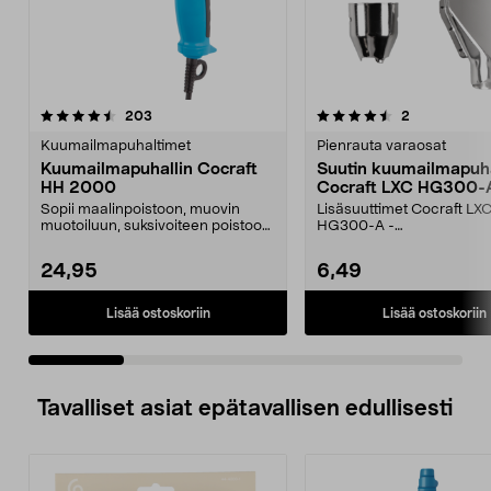
4.5 viidestä
arvostelut
4.5 viidestä
arvostelut
203
2
tähdestä
t
Kuumailmapuhaltimet
Pienrauta varaosat
Kuumailmapuhallin Cocraft
Suutin kuumailmapuha
HH 2000
Cocraft LXC HG300-A
Sopii maalinpoistoon, muovin
Lisäsuuttimet Cocraft LX
muotoiluun, suksivoiteen poistoon
HG300-A -
ym. Tehokas puhal...
kuumailmapuhaltimeen. S
Cocraft LXC – s...
24,95
6,49
Lisää ostoskoriin
Lisää ostoskoriin
Tavalliset asiat epätavallisen edullisesti