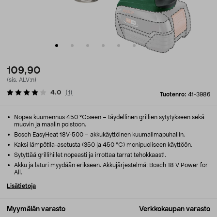
109,90
(sis. ALV:n)
4.0
(
1
)
Tuotenro:
41-3986
Nopea kuumennus 450 °C:seen – täydellinen grillien sytytykseen sekä
muovin ja maalin poistoon.
Bosch EasyHeat 18V-500 – akkukäyttöinen kuumailmapuhallin.
Kaksi lämpötila-asetusta (350 ja 450 °C) monipuoliseen käyttöön.
Sytyttää grillihiilet nopeasti ja irrottaa tarrat tehokkaasti.
Akku ja laturi myydään erikseen. Akkujärjestelmä: Bosch 18 V Power for
All.
Lisätietoja
Myymälän varasto
Verkkokaupan varasto