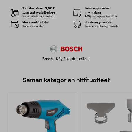
Toimitus alkaen 3,90 €
Ilmainen palautus
toimitustavalla Budbee
myymälään
Katso toimitusvaihtoehdot
365 päivän palautusoikeus
Maksuvaihtoehdot
Nouda myymälästä
Katso ostoehdot
Ilmainen nouto myymälästä
Bosch
-
Näytä kaikki tuotteet
Saman kategorian hittituotteet