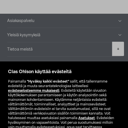
Alatunniste
Asiakaspalvelu
Yleisiä kysymyksiä
Product
+
Tietoa meistä
quantity
Ajankohtaista
Clas Ohlson käyttää evästeitä
Muut yrityksemme
Painamalla
”Hyväksy kaikki evästeet”
sallit, että tallennamme
evästeitä ja muuta seurantateknologiaa laitteellesi
evästeselosteemme mukaisesti
. Evästeitä käytetään sivuston
Etsi myymälä
käyttökokemuksen parantamiseen ja käytön analysointiin sekä
mainonnan kohdentamiseen. Käytämme neljänlaisia evästeitä:
välttämättömät, toiminnalliset, analyyttiset ja mainosevästeet.
SE
NO
FI
Välttämättömiin evästeisiin ei tarvita suostumustasi, sillä ne ovat
välttämättömiä verkkosivuston sisällön toimimisen kannalta. Voit
FI
SV
halutessasi muuttaa asetuksiasi painamalla
Asetukset
. Evästeiden
hyväksyminen on vapaaehtoista. Voit perua suostumuksesi milloin
vain muuttamalla evästeasetuksiasi, apua saat tarvittaessa