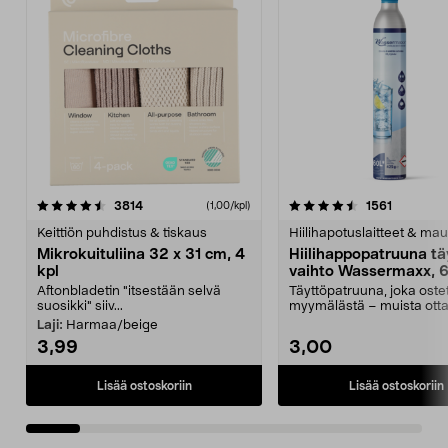
4.5viidestä
arvostelut
4.5viidestä
arvostelu
3814
1561
(1,00/kpl)
tähdestä
t
Keittiön puhdistus & tiskaus
Hiilihapotuslaitteet & mau
Mikrokuituliina 32 x 31 cm, 4
Hiilihappopatruuna tä
kpl
vaihto Wassermaxx, 6
Aftonbladetin "itsestään selvä
Täyttöpatruuna, joka ost
suosikki" siiv...
myymälästä – muista ott
patruuna mukaasi m...
Laji:
Harmaa/beige
3,99
3,00
Lisää ostoskoriin
Lisää ostoskoriin