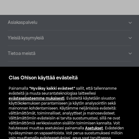
Alatunniste
Asiakaspalvelu
Yleisiä kysymyksiä
Tietoa meistä
Ajankohtaista
Clas Ohlson käyttää evästeitä
Muut yrityksemme
Painamalla
”Hyväksy kaikki evästeet”
sallit, että tallennamme
evästeitä ja muuta seurantateknologiaa laitteellesi
evästeselosteemme mukaisesti
. Evästeitä käytetään sivuston
Etsi myymälä
käyttökokemuksen parantamiseen ja käytön analysointiin sekä
mainonnan kohdentamiseen. Käytämme neljänlaisia evästeitä:
välttämättömät, toiminnalliset, analyyttiset ja mainosevästeet.
SE
NO
FI
Välttämättömiin evästeisiin ei tarvita suostumustasi, sillä ne ovat
välttämättömiä verkkosivuston sisällön toimimisen kannalta. Voit
FI
SV
halutessasi muuttaa asetuksiasi painamalla
Asetukset
. Evästeiden
hyväksyminen on vapaaehtoista. Voit perua suostumuksesi milloin
vain muuttamalla evästeasetuksiasi, apua saat tarvittaessa