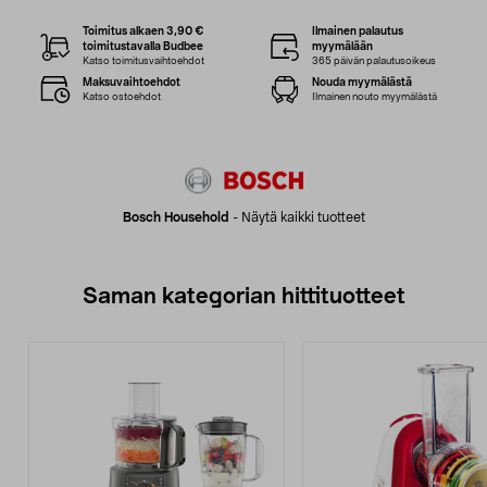
Toimitus alkaen 3,90 €
Ilmainen palautus
toimitustavalla Budbee
myymälään
Katso toimitusvaihtoehdot
365 päivän palautusoikeus
Maksuvaihtoehdot
Nouda myymälästä
Katso ostoehdot
Ilmainen nouto myymälästä
Bosch Household
-
Näytä kaikki tuotteet
Saman kategorian hittituotteet