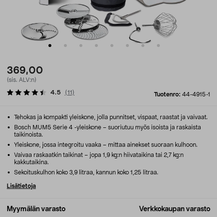
369,00
(sis. ALV:n)
4.5
(
11
)
Tuotenro:
44-4915-1
Tehokas ja kompakti yleiskone, jolla punnitset, vispaat, raastat ja vaivaat.
Bosch MUM5 Serie 4 -yleiskone – suoriutuu myös isoista ja raskaista
taikinoista.
Yleiskone, jossa integroitu vaaka – mittaa ainekset suoraan kulhoon.
Vaivaa raskaatkin taikinat – jopa 1,9 kg:n hiivataikina tai 2,7 kg:n
kakkutaikina.
Sekoituskulhon koko 3,9 litraa, kannun koko 1,25 litraa.
Lisätietoja
Myymälän varasto
Verkkokaupan varasto