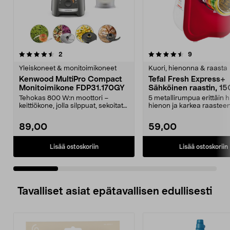
4.5 viidestä
arvostelut
4.5 viidestä
arvostelut
2
9
tähdestä
t
Yleiskoneet & monitoimikoneet
Kuori, hienonna & raasta
Kenwood MultiPro Compact
Tefal Fresh Express+
Monitoimikone FDP31.170GY
Sähköinen raastin, 1
Tehokas 800 W:n moottori –
5 metallirumpua erittäin 
keittiökone, jolla silppuat, sekoitat
hienon ja karkea raastee
ja vispaat help...
raastamiseen ja viipa...
89,00
59,00
Lisää ostoskoriin
Lisää ostoskoriin
Tavalliset asiat epätavallisen edullisesti