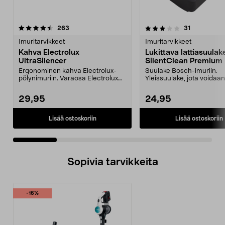
3.5 viidestä
arvostelut
5.0 viidestä
arvostelut
263
31
tähdestä
t
Imuritarvikkeet
Imuritarvikkeet
Kahva Electrolux
Lukittava lattiasuula
UltraSilencer
SilentClean Premium
Ergonominen kahva Electrolux-
Suulake Bosch-imuriin.
pölynimuriin. Varaosa Electrolux
Yleissuulake, jota voidaa
UltraSilencer -pöl...
niin matoilla kuin kov...
29,95
24,95
Lisää ostoskoriin
Lisää ostoskoriin
Sopivia tarvikkeita
-16%