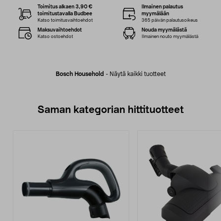
Toimitus alkaen 3,90 €
Ilmainen palautus
toimitustavalla Budbee
myymälään
Katso toimitusvaihtoehdot
365 päivän palautusoikeus
Maksuvaihtoehdot
Nouda myymälästä
Katso ostoehdot
Ilmainen nouto myymälästä
Bosch Household
-
Näytä kaikki tuotteet
Saman kategorian hittituotteet