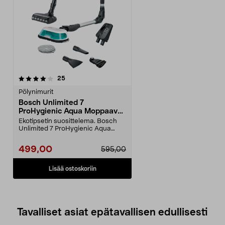
arvostelut
25
Pölynimurit
Bosch Unlimited 7
ProHygienic Aqua Moppaava
imuri
Ekotipsetin suosittelema. Bosch
Unlimited 7 ProHygienic Aqua
BCS71HYG2 -varsi-im...
499,00
595,00
Lisää ostoskoriin
Tavalliset asiat epätavallisen edullisesti