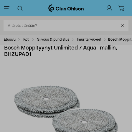
Etusivu
Koti
Siivous & puhdistus
Imuritarvikkeet
Bosch Moppity
Bosch Moppityynyt Unlimited 7 Aqua -malliin,
BHZUPAD1