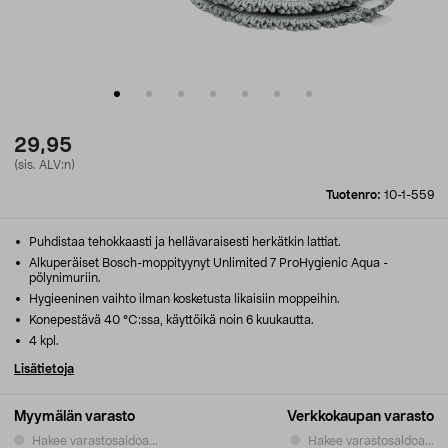
29,95
(sis. ALV:n)
Tuotenro:
10-1-559
Puhdistaa tehokkaasti ja hellävaraisesti herkätkin lattiat.
Alkuperäiset Bosch-moppityynyt Unlimited 7 ProHygienic Aqua -
pölynimuriin.
Hygieeninen vaihto ilman kosketusta likaisiin moppeihin.
Konepestävä 40 °C:ssa, käyttöikä noin 6 kuukautta.
4 kpl.
Lisätietoja
Myymälän varasto
Verkkokaupan varasto
Hakee varastosaldoa...
Hakee varastosaldoa...