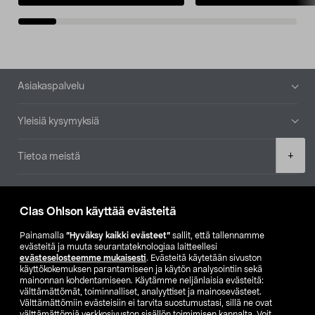
Alatunniste
Asiakaspalvelu
Yleisiä kysymyksiä
Product
+
Tietoa meistä
quantity
Ajankohtaista
Clas Ohlson käyttää evästeitä
Muut yrityksemme
Painamalla
”Hyväksy kaikki evästeet”
sallit, että tallennamme
evästeitä ja muuta seurantateknologiaa laitteellesi
evästeselosteemme mukaisesti
. Evästeitä käytetään sivuston
Etsi myymälä
käyttökokemuksen parantamiseen ja käytön analysointiin sekä
mainonnan kohdentamiseen. Käytämme neljänlaisia evästeitä:
välttämättömät, toiminnalliset, analyyttiset ja mainosevästeet.
SE
NO
FI
Välttämättömiin evästeisiin ei tarvita suostumustasi, sillä ne ovat
välttämättömiä verkkosivuston sisällön toimimisen kannalta. Voit