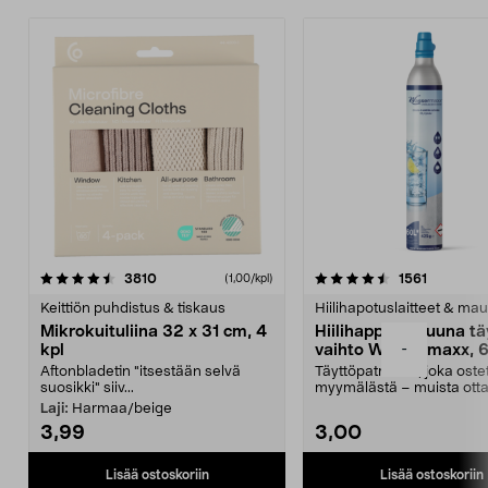
4.5viidestä
arvostelut
4.5viidestä
arvostelu
3810
1561
(1,00/kpl)
tähdestä
t
Keittiön puhdistus & tiskaus
Hiilihapotuslaitteet & mau
Mikrokuituliina 32 x 31 cm, 4
Hiilihappopatruuna tä
-
kpl
vaihto Wassermaxx, 6
Aftonbladetin "itsestään selvä
Täyttöpatruuna, joka ost
suosikki" siiv...
myymälästä – muista ott
patruuna mukaasi m...
Laji:
Harmaa/beige
3,99
3,00
Lisää ostoskoriin
Lisää ostoskoriin