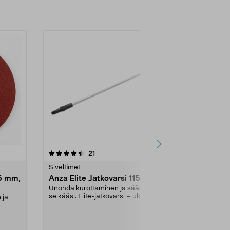
4.5 viidestä
arvostelut
4.5
21
3
tähdestä
tähdestä
Siveltimet
Hiomapaperit 
5 mm,
Anza Elite Jatkovarsi 115 cm
Bosch PSM 
Hiomapaper
Unohda kurottaminen ja säästä
mm, 5 kpl
selkääsi. Elite-jatkovarsi – ulotu
 ja
Bosch alkupe
115 cm:n päähän...
Puun, maalin 
Tarrakiinnity...