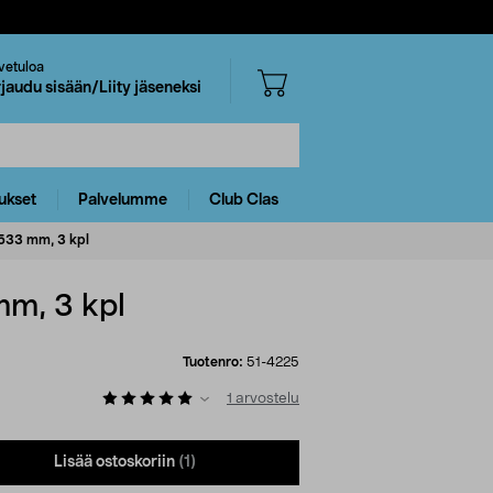
vetuloa
rjaudu sisään/Liity jäseneksi
ukset
Palvelumme
Club Clas
533 mm, 3 kpl
m, 3 kpl
Tuotenro:
51-4225
1
arvostelu
Lisää ostoskoriin
(1)