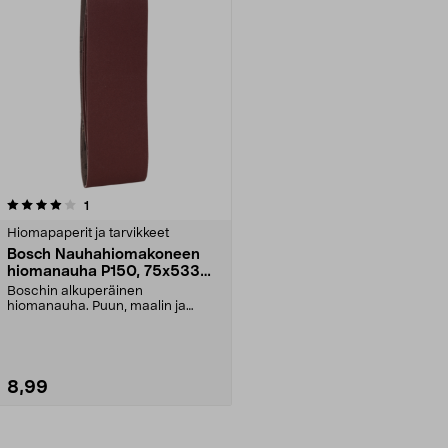
arvostelut
1
Hiomapaperit ja tarvikkeet
Bosch Nauhahiomakoneen
hiomanauha P150, 75x533
mm, 3 kpl
Boschin alkuperäinen
hiomanauha. Puun, maalin ja
metalin hiontaan. Valmistettu S...
8,99