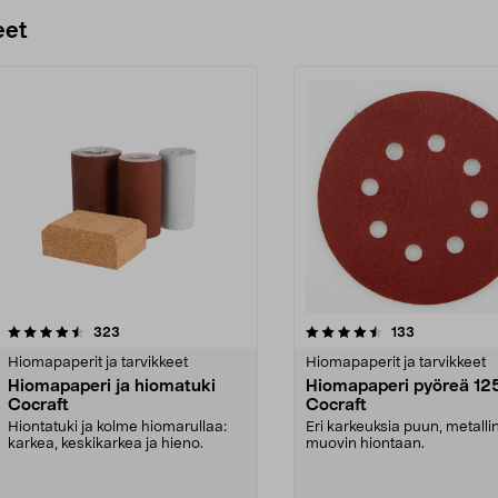
Lisää ostoskoriin
eet
4.5 viidestä
arvostelut
4.5 viidestä
arvostelut
323
133
tähdestä
Hiomapaperit ja tarvikkeet
Hiomapaperit ja tarvikkeet
Hiomapaperi ja hiomatuki
Hiomapaperi pyöreä 12
Cocraft
Cocraft
Hiontatuki ja kolme hiomarullaa:
Eri karkeuksia puun, metallin
karkea, keskikarkea ja hieno.
muovin hiontaan.