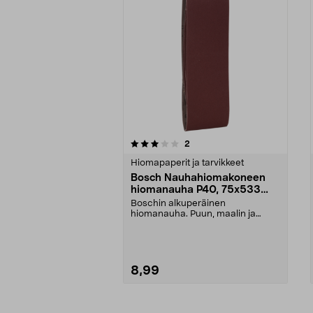
0viidestä
4.0viidestä
arvostelut
2
tähdestä
tähdestä
Hiomapaperit ja tarvikkeet
Bosch Nauhahiomakoneen
hiomanauha P40, 75x533
mm, 3 kpl
Boschin alkuperäinen
hiomanauha. Puun, maalin ja
metalin hiontaan. Valmistettu S...
8,99