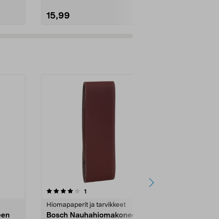
15,99
5,99
arvostelut
1
tähdestä
Hiomapaperit ja tarvikkeet
een
Bosch Nauhahiomakoneen