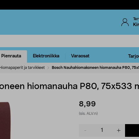
Ter
Ki
Pienrauta
Elektroniikka
Varaosat
Tarjo
Hiomapaperit ja tarvikkeet
Bosch Nauhahiomakoneen hiomanauha P80, 75x
oneen hiomanauha P80, 75x533 m
8,99
(sis. ALV:n)
Product
quantity