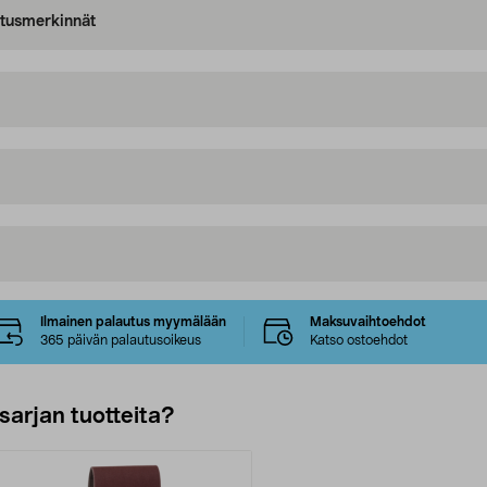
oitusmerkinnät
Ilmainen palautus myymälään
Maksuvaihtoehdot
365 päivän palautusoikeus
Katso ostoehdot
sarjan tuotteita?