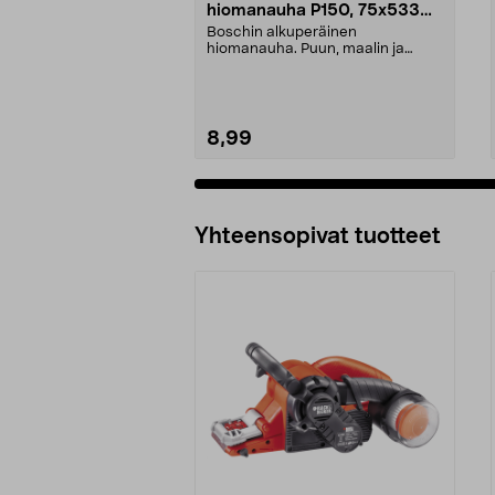
hiomanauha P150, 75x533
mm, 3 kpl
Boschin alkuperäinen
hiomanauha. Puun, maalin ja
metalin hiontaan. Valmistettu S...
8,99
Lisää ostoskoriin
Yhteensopivat tuotteet