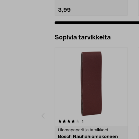
3,99
Sopivia tarvikkeita
0viidestä
3.0viidestä
arvostelut
1
tähdestä
tähdestä
Hiomapaperit ja tarvikkeet
Bosch Nauhahiomakoneen