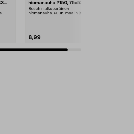
33
hiomanauha P150, 75x533
mm, 3 kpl
Boschin alkuperäinen
a
hiomanauha. Puun, maalin ja
 S...
metalin hiontaan. Valmistettu S...
8,99
Lisää ostoskoriin