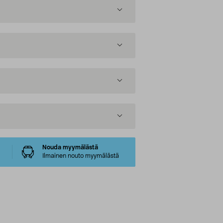
Nouda myymälästä
Ilmainen nouto myymälästä