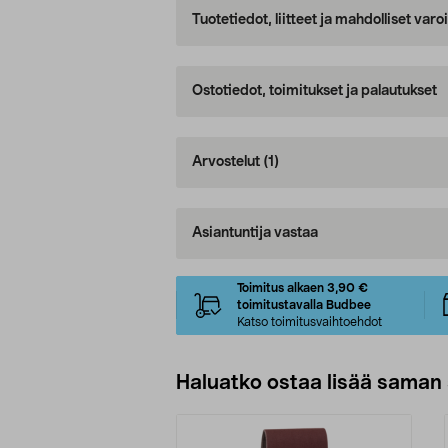
Tuotetiedot, liitteet ja mahdolliset var
Ostotiedot, toimitukset ja palautukset
Arvostelut
(1)
Asiantuntija vastaa
Toimitus alkaen 3,90 €
toimitustavalla Budbee
Katso toimitusvaihtoehdot
Haluatko ostaa lisää saman 