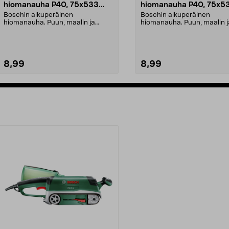
hiomanauha P40, 75x533
hiomanauha P40, 75x5
mm, 3 kpl
mm, 3 kpl
Boschin alkuperäinen
Boschin alkuperäinen
hiomanauha. Puun, maalin ja
hiomanauha. Puun, maalin j
metalin hiontaan. Valmistettu S...
metalin hiontaan. Valmistettu
8,99
8,99
Lisää ostoskoriin
Lisää ostoskoriin