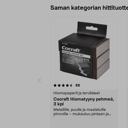
Lisää ostoskoriin
Saman kategorian hittituott
5 viidestä
4.5 viidestä
arvostelut
88
tähdestä
tähdestä
Hiomapaperit ja tarvikkeet
Cocraft Hiomatyyny pehmeä,
3 kpl
Metallille, puulle ja maalatuille
pinnoille – mukautuu pintaan ja
helpottaa hiom...