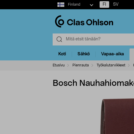
Select
FI
SV
Finland
market
Koti
Sähkö
Vapaa-aika
Etusivu
Pienrauta
Työkalutarvikkeet
Bosch Nauhahiomak