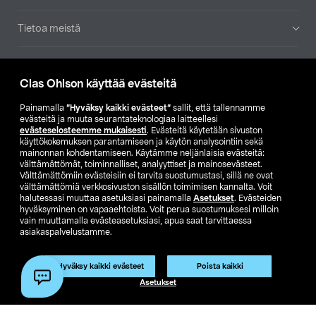
Tietoa meistä
Ajankohtaista
Clas Ohlson käyttää evästeitä
Muut yrityksemme
Painamalla
”Hyväksy kaikki evästeet”
sallit, että tallennamme
evästeitä ja muuta seurantateknologiaa laitteellesi
evästeselosteemme mukaisesti
. Evästeitä käytetään sivuston
Etsi myymälä
käyttökokemuksen parantamiseen ja käytön analysointiin sekä
mainonnan kohdentamiseen. Käytämme neljänlaisia evästeitä:
välttämättömät, toiminnalliset, analyyttiset ja mainosevästeet.
SE
NO
FI
Välttämättömiin evästeisiin ei tarvita suostumustasi, sillä ne ovat
välttämättömiä verkkosivuston sisällön toimimisen kannalta. Voit
FI
SV
halutessasi muuttaa asetuksiasi painamalla
Asetukset
. Evästeiden
hyväksyminen on vapaaehtoista. Voit perua suostumuksesi milloin
vain muuttamalla evästeasetuksiasi, apua saat tarvittaessa
asiakaspalvelustamme.
Hyväksy kaikki evästeet
Poista kaikki
Asetukset
Club Clas
Ostoehdot
Tietosuojaseloste
Näytä hinnat ilman ALV:a