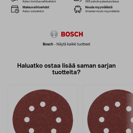
Katso toimitusvaihtoehdot
365 päivän palautusoikeus
Maksuvaihtoehdot
Nouda myymälästä
Katso ostoehdot
Ilmainen nouto myymälästä
Bosch
-
Näytä kaikki tuotteet
Haluatko ostaa lisää saman sarjan
tuotteita?