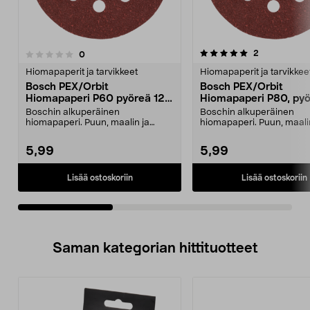
5.0viidestä
5.0viidestä
arvostelut
2
arvostelut
0
tähdestä
t
Hiomapaperit ja tarvikkeet
Hiomapaperit ja tarvikkee
Bosch PEX/Orbit
Bosch PEX/Orbit
Hiomapaperi P60 pyöreä 125
Hiomapaperi P80, pyö
mm, 5 kpl
mm, 5 kpl
Boschin alkuperäinen
Boschin alkuperäinen
hiomapaperi. Puun, maalin ja
hiomapaperi. Puun, maali
metallin hiontaan epäkeskohiom...
metallin hiontaan epäkesk
5,99
5,99
Lisää ostoskoriin
Lisää ostoskoriin
Saman kategorian hittituotteet