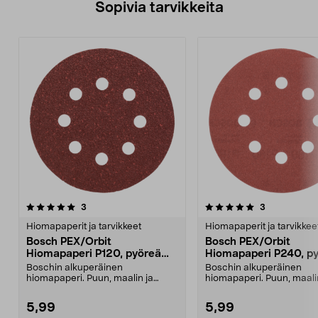
Sopivia tarvikkeita
5.0viidestä
arvostelut
arvostelut
3
3
0.0viidestä
tähdestä
t
Hiomapaperit ja tarvikkeet
Hiomapaperit ja tarvikkee
Bosch PEX/Orbit
Bosch PEX/Orbit
Hiomapaperi P120, pyöreä
Hiomapaperi P240, p
125 mm, 5 kpl
125 mm, 5 kpl
Boschin alkuperäinen
Boschin alkuperäinen
hiomapaperi. Puun, maalin ja
hiomapaperi. Puun, maali
metallin hiontaan epäkeskohiom...
metallin hiontaan epäkesk
5,99
5,99