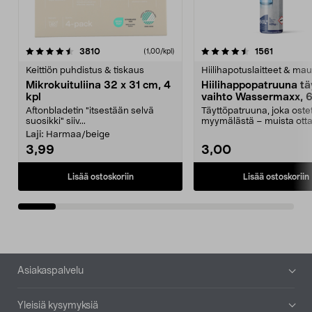
4.5viidestä
arvostelut
4.5viidestä
arvostelu
3810
1561
(1,00/kpl)
tähdestä
t
Keittiön puhdistus & tiskaus
Hiilihapotuslaitteet & mau
Mikrokuituliina 32 x 31 cm, 4
Hiilihappopatruuna tä
kpl
vaihto Wassermaxx, 6
Aftonbladetin "itsestään selvä
Täyttöpatruuna, joka ost
suosikki" siiv...
myymälästä – muista ott
patruuna mukaasi m...
Laji:
Harmaa/beige
3,99
3,00
Lisää ostoskoriin
Lisää ostoskoriin
Alatunniste
Asiakaspalvelu
Yleisiä kysymyksiä