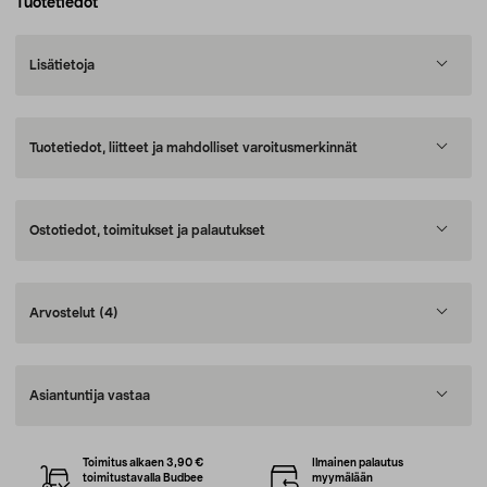
Tuotetiedot
Lisätietoja
Tuotetiedot, liitteet ja mahdolliset varoitusmerkinnät
Ostotiedot, toimitukset ja palautukset
Arvostelut
(4)
Asiantuntija vastaa
Toimitus alkaen 3,90 €
Ilmainen palautus
toimitustavalla Budbee
myymälään