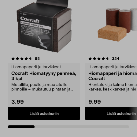
4.5 viidestä
arvostelut
4.5 viidestä
arvostelut
88
324
tähdestä
t
Hiomapaperit ja tarvikkeet
Hiomapaperit ja tarvikkee
Cocraft Hiomatyyny pehmeä,
Hiomapaperi ja hioma
3 kpl
Cocraft
Metallille, puulle ja maalatuille
Hiontatuki ja kolme hioma
pinnoille – mukautuu pintaan ja
karkea, keskikarkea ja hie
helpottaa hiom...
3,99
9,99
Lisää ostoskoriin
Lisää ostoskoriin