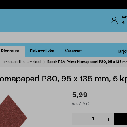
Ter
Ki
Pienrauta
Elektroniikka
Varaosat
Tarjo
Hiomapaperit ja tarvikkeet
Bosch PSM Primo Hiomapaperi P80, 95 x 135 mm
omapaperi P80, 95 x 135 mm, 5 k
5,99
(sis. ALV:n)
Product
quantity