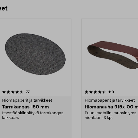
Lisää ostoskoriin
Lisää ostoskoriin
eet
4.5 viidestä
arvostelut
5.0 viidestä
arvostelut
77
119
tähdestä
Hiomapaperit ja tarvikkeet
Hiomapaperit ja tarvikkeet
Tarrakangas 150 mm
Hiomanauha 915x100 
Itsestäänkiinnittyvä tarrakangas
Puun, metallin, muovin yms.
laikkaan.
hiontaan. 3 kpl.