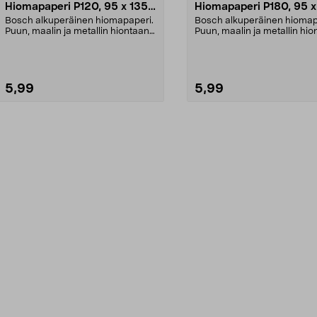
Hiomapaperi P120, 95 x 135
Hiomapaperi P180, 95 x
mm, 5 kpl
mm, 5 kpl
Bosch alkuperäinen hiomapaperi.
Bosch alkuperäinen hiomap
Puun, maalin ja metallin hiontaan.
Puun, maalin ja metallin hio
Tarrakiinnity...
Tarrakiinnity...
5,99
5,99
Lisää ostoskoriin
Lisää ostoskoriin