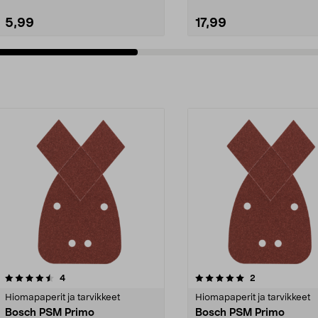
5,99
17,99
5.0viidestä
arvostelut
arvostelut
4
2
tähdestä
Hiomapaperit ja tarvikkeet
Hiomapaperit ja tarvikkeet
Bosch PSM Primo
Bosch PSM Primo