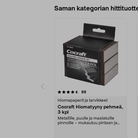
Lisää ostoskoriin
Saman kategorian hittituott
5 viidestä
4.5 viidestä
arvostelut
88
tähdestä
tähdestä
Hiomapaperit ja tarvikkeet
Cocraft Hiomatyyny pehmeä,
3 kpl
Metallille, puulle ja maalatuille
pinnoille – mukautuu pintaan ja
helpottaa hiom...