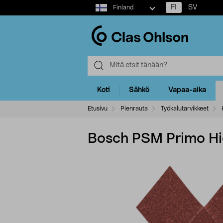
Select
FI
SV
Finland
market
Koti
Sähkö
Vapaa-aika
Etusivu
Pienrauta
Työkalutarvikkeet
Bosch PSM Primo Hi