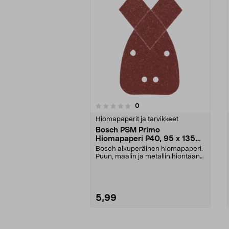
4.5viidestä
arvostelut
0
0 viidestä
tähdestä
tähdestä
Hiomapaperit ja tarvikkeet
Bosch PSM Primo
Hiomapaperi P40, 95 x 135
mm, 5 kpl
Bosch alkuperäinen hiomapaperi.
Puun, maalin ja metallin hiontaan.
Tarrakiinnity...
5,99