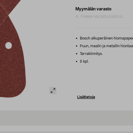
Myymälän varasto
Hakee varastosaldoa...
Bosch alkuperäinen hiomapaper
Puun, maalin ja metallin hiontaa
Tarrakiinnitys.
5 kpl.
Lisätietoja