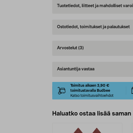
Tuotetiedot, liitteet ja mahdolliset var
Ostotiedot, toimitukset ja palautukset
Arvostelut
(3)
Asiantuntija vastaa
Toimitus alkaen 3,90 €
toimitustavalla Budbee
Katso toimitusvaihtoehdot
Haluatko ostaa lisää saman 