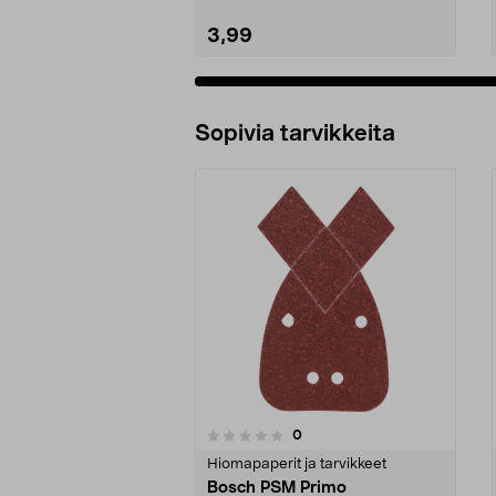
3,99
Sopivia tarvikkeita
4.5viidestä
arvostelut
0
0 viidestä
tähdestä
tähdestä
Hiomapaperit ja tarvikkeet
Bosch PSM Primo