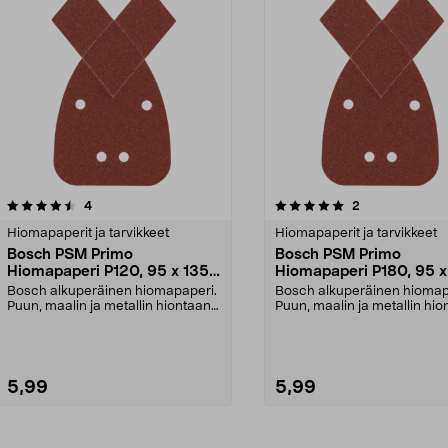
5.0viidestä
arvostelut
arvostelut
4
2
tähdestä
Hiomapaperit ja tarvikkeet
Hiomapaperit ja tarvikkeet
Bosch PSM Primo
Bosch PSM Primo
Hiomapaperi P120, 95 x 135
Hiomapaperi P180, 95 x
mm, 5 kpl
mm, 5 kpl
Bosch alkuperäinen hiomapaperi.
Bosch alkuperäinen hiomap
Puun, maalin ja metallin hiontaan.
Puun, maalin ja metallin hio
Tarrakiinnity...
Tarrakiinnity...
5,99
5,99