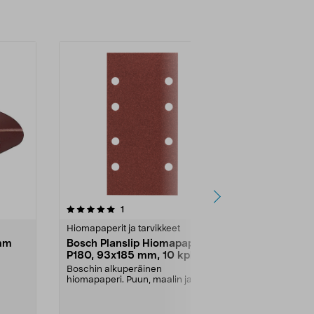
5.0 viidestä
arvostelut
4.5
1
2
tähdestä
tähdestä
Hiomapaperit ja tarvikkeet
Hiomapaperit 
mm
Bosch Planslip Hiomapaperi
Bosch PSM M
P180, 93x185 mm, 10 kpl
Hiomapaper
102x62x93 
Boschin alkuperäinen
Boschin alku
hiomapaperi. Puun, maalin ja
hiomapaperi. 
metalin hiontaan. Tarrakiinnit...
metalin hiontaa