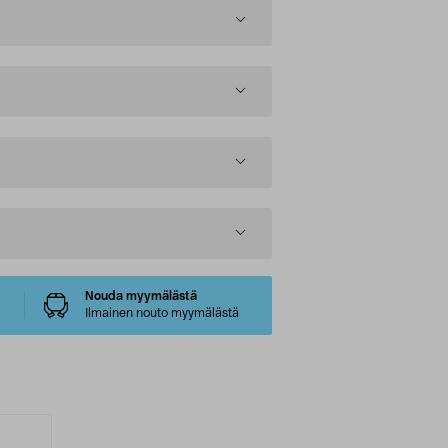
Nouda myymälästä
Ilmainen nouto myymälästä