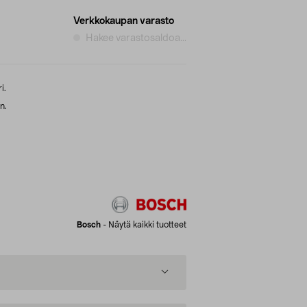
Verkkokaupan varasto
Hakee varastosaldoa...
i.
n.
Bosch
-
Näytä kaikki tuotteet