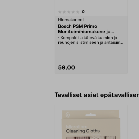
arvostelut
0
0 viidestä
tähdestä
Hiomakoneet
Bosch PSM Primo
Monitoimihiomakone ja
hiomapaperi, 50 W
• Kompakti ja kätevä kulmien ja
reunojen siistimiseen ja ahtaisiin
tiloihin.
• Bosch PSM Primo – kompakti
hiomakone suurille ja pienille
pinnoille.
• Monitoimihiomakone, jossa
59,00
tarrakiinnitys – helppo
hiomapaperin vaihto.
• Kiinteä pölynimuri ja pölysäiliö
työympäristön puhtaana
Lisää ostoskoriin
pitämiseen.
• Pakkaukseen sisältyy 1 x
Tavalliset asiat epätavallisen
hiomapaperi (karkeus 80)