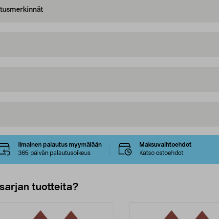
oitusmerkinnät
Ilmainen palautus myymälään
Maksuvaihtoehdot
365 päivän palautusoikeus
Katso ostoehdot
sarjan tuotteita?