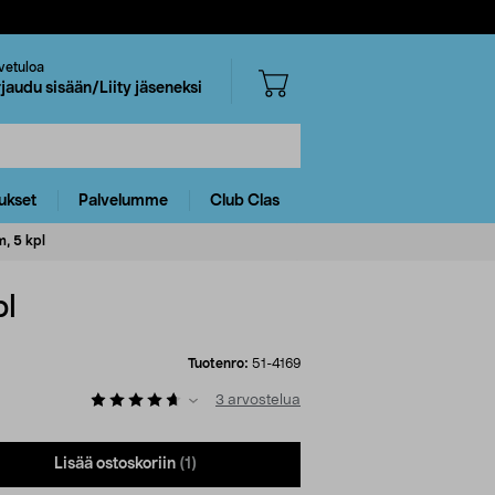
vetuloa
rjaudu sisään/Liity jäseneksi
ukset
Palvelumme
Club Clas
, 5 kpl
pl
Tuotenro:
51-4169
3
arvostelua
Lisää ostoskoriin
(1)