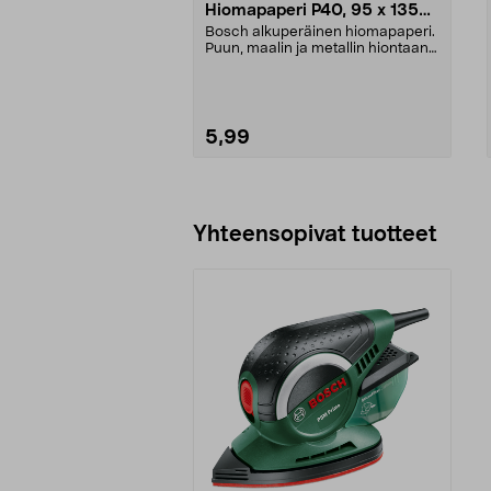
Hiomapaperi P40, 95 x 135
mm, 5 kpl
Bosch alkuperäinen hiomapaperi.
Puun, maalin ja metallin hiontaan.
Tarrakiinnity...
5,99
Lisää ostoskoriin
Yhteensopivat tuotteet