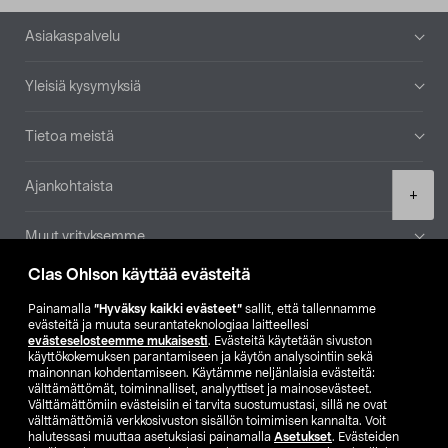
Alatunniste
Asiakaspalvelu
Yleisiä kysymyksiä
Tietoa meistä
Ajankohtaista
Product
+
quantity
Muut yrityksemme
Clas Ohlson käyttää evästeitä
Etsi myymälä
Painamalla
”Hyväksy kaikki evästeet”
sallit, että tallennamme
evästeitä ja muuta seurantateknologiaa laitteellesi
SE
NO
FI
evästeselosteemme mukaisesti
. Evästeitä käytetään sivuston
käyttökokemuksen parantamiseen ja käytön analysointiin sekä
FI
SV
mainonnan kohdentamiseen. Käytämme neljänlaisia evästeitä:
välttämättömät, toiminnalliset, analyyttiset ja mainosevästeet.
Välttämättömiin evästeisiin ei tarvita suostumustasi, sillä ne ovat
välttämättömiä verkkosivuston sisällön toimimisen kannalta. Voit
halutessasi muuttaa asetuksiasi painamalla
Asetukset
. Evästeiden