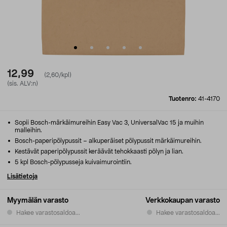
12,99
(2,60/kpl)
(sis. ALV:n)
Tuotenro:
41-4170
Sopii Bosch-märkäimureihin Easy Vac 3, UniversalVac 15 ja muihin
malleihin.
Bosch-paperipölypussit – alkuperäiset pölypussit märkäimureihin.
Kestävät paperipölypussit keräävät tehokkaasti pölyn ja lian.
5 kpl Bosch-pölypusseja kuivaimurointiin.
Lisätietoja
Myymälän varasto
Verkkokaupan varasto
Hakee varastosaldoa...
Hakee varastosaldoa...