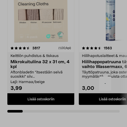
4.5viidestä
arvostelut
4.5viidestä
arvostelu
3817
1563
(1,00/kpl)
tähdestä
t
Keittiön puhdistus & tiskaus
Hiilihapotuslaitteet & mau
Mikrokuituliina 32 x 31 cm, 4
Hiilihappopatruuna tä
kpl
vaihto Wassermaxx, 6
Aftonbladetin "itsestään selvä
Täyttöpatruuna, joka ost
suosikki" siiv...
myymälästä – muista ott
patruuna mukaasi m...
Laji:
Harmaa/beige
-
3,99
3,00
Lisää ostoskoriin
Lisää ostoskoriin