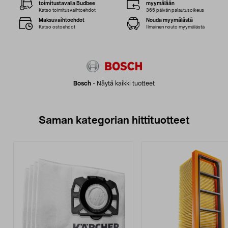
toimitustavalla Budbee
myymälään
Katso toimitusvaihtoehdot
365 päivän palautusoikeus
Maksuvaihtoehdot
Nouda myymälästä
Katso ostoehdot
Ilmainen nouto myymälästä
Bosch
-
Näytä kaikki tuotteet
Saman kategorian hittituotteet