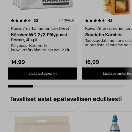
4.5 viidestä
arvostelut
4.5 viidestä
arvostelut
32
42
(14,99/kpl)
tähdestä
t
Kuiva-/märkäimurien tarvikkeet
Kuiva-/märkäimurien tarv
Kärcher WD 2/3 Pölypussi
Suodatin Kärcher
fleece, 4 kpl
Tasosuodattimen ansiost
suodatinta ei tarvitse vai
Pölypussi Kärcherin
kuiva- ja märkäimun väli..
kuiva-/märkäimureihin WD 2 Plus,
WD 3 ja KWD 1-3. Pölypussit...
14,99
16,99
Lisää ostoskoriin
Lisää ostoskoriin
Tavalliset asiat epätavallisen edullisesti