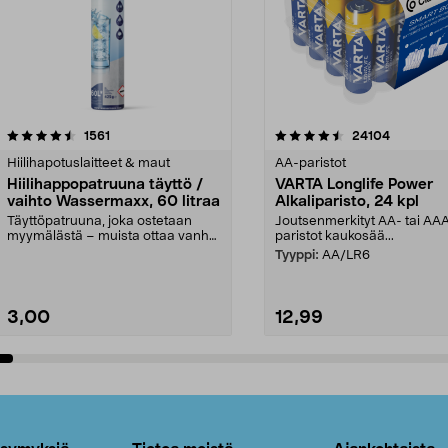
4.5viidestä
arvostelut
4.5viidestä
arvostelut
1561
24104
tähdestä
Hiilihapotuslaitteet & maut
AA-paristot
Hiilihappopatruuna täyttö /
VARTA Longlife Power
vaihto Wassermaxx, 60 litraa
Alkaliparisto, 24 kpl
Täyttöpatruuna, joka ostetaan
Joutsenmerkityt AA- tai AA
myymälästä – muista ottaa vanha
paristot kaukosää...
patruuna mukaasi m...
Tyyppi:
AA/LR6
3,00
12,99
Lisää ostoskoriin
Lisää ostoskoriin