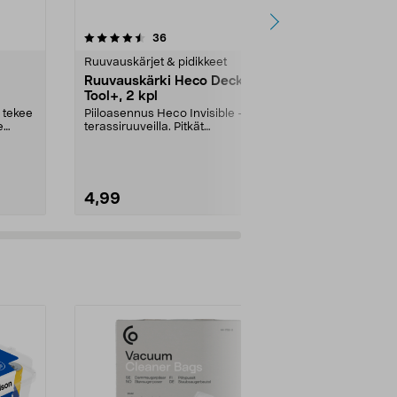
4.5 viidestä
arvostelut
4.5
36
1
tähdestä
tähdestä
Ruuvauskärjet & pidikkeet
Ruuvauskärjet
Ruuvauskärki Heco Decking
Palasarja, 
Tool+, 2 kpl
Pieni palasarj
tavallisimmat 
 tekee
Piiloasennus Heco Invisible -
hylsyille ja ma
e
terassiruuveilla. Pitkät
ruuvauskärjet Heco Decking...
4,99
4,99