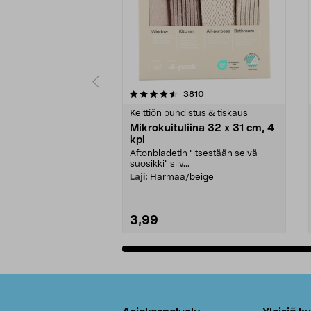
5viidestä
4.5viidestä
arvostelut
3810
tähdestä
tähdestä
Keittiön puhdistus & tiskaus
Mikrokuituliina 32 x 31 cm, 4
kpl
Aftonbladetin "itsestään selvä
suosikki" siiv...
Laji:
Harmaa/beige
3,99
Lisää ostoskoriin
Alatunniste