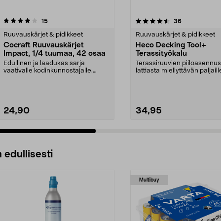
4.5 viidestä
arvostelut
4.5 viidestä
arvostelut
15
36
tähdestä
Ruuvauskärjet & pidikkeet
Ruuvauskärjet & pidikkeet
Cocraft Ruuvauskärjet
Heco Decking Tool+
Impact, 1/4 tuumaa, 42 osaa
Terassityökalu
Edullinen ja laadukas sarja
Terassiruuvien piiloasennus
vaativalle kodinkunnostajalle.
lattiasta miellyttävän paljaill
Cocraft Impact -ruuva...
jaloille. Hec...
24,90
34,95
 edullisesti
Multibuy