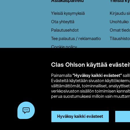
Asiakaspalvelu
Yleisiä k
Yleisiä kysymyksiä
Kirjaudu s
Ota yhteyttä
Unohtuiko
Palautusehdot
Omat tied
Tee palautus / reklamaatio
Tilaushisto
Cookie policy
Toimitustavat
Saavutettavuus
Clas Ohlson käyttää evästei
Painamalla
”Hyväksy kaikki evästeet”
sall
Evästeitä käytetään sivuston käyttökokem
välttämättömät, toiminnalliset, analyyttise
verkkosivuston sisällön toimimisen kannalt
perua suostumuksesi milloin vain muuttama
© 2026 Clas
Hyväksy kaikki evästeet