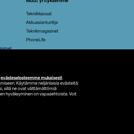
Muut yrityksemme
Tekniikkaosat
Akkuasiantuntija
Teknikmagasinet
PhoneLife
isimet
i
evästeselosteemme mukaisesti
.
miseen. Käytämme neljänlaisia evästeitä:
i, sillä ne ovat välttämättömiä
den hyväksyminen on vapaaehtoista. Voit
si myymälä