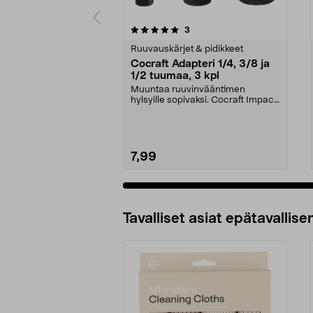
0 viidestä
4.0 viidestä
arvostelut
3
tähdestä
tähdestä
Ruuvauskärjet & pidikkeet
Cocraft Adapteri 1/4, 3/8 ja
1/2 tuumaa, 3 kpl
Muuntaa ruuvinvääntimen
hylsyille sopivaksi. Cocraft Impact
-adapteri – kestävä ...
7,99
Tavalliset asiat epätavallisen