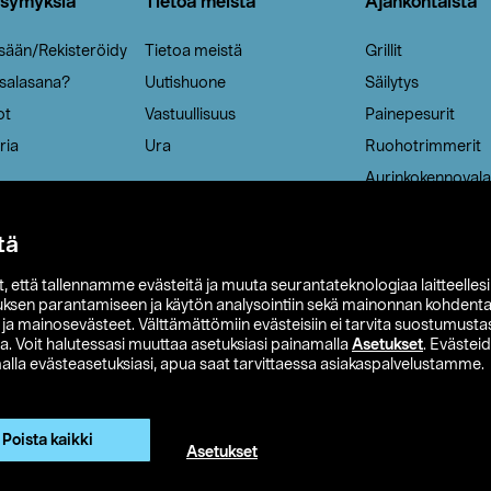
ysymyksiä
Tietoa meistä
Ajankohtaista
isään/Rekisteröidy
Tietoa meistä
Grillit
 salasana?
Uutishuone
Säilytys
ot
Vastuullisuus
Painepesurit
ria
Ura
Ruohotrimmerit
Aurinkokennovala
tä
it, että tallennamme evästeitä ja muuta seurantateknologiaa laitteelles
uksen parantamiseen ja käytön analysointiin sekä mainonnan kohdenta
t ja mainosevästeet. Välttämättömiin evästeisiin ei tarvita suostumustas
a. Voit halutessasi muuttaa asetuksiasi painamalla
Asetukset
. Evästei
lla evästeasetuksiasi, apua saat tarvittaessa asiakaspalvelustamme.
 Ohlson
Club Clas
Ostoehdot
Tietosuojaseloste
Et
Näytä hinnat ilman ALV:a
Poista kaikki
Asetukset