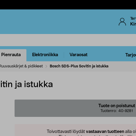
Ter
Ki
Pienrauta
Elektroniikka
Varaosat
Tarjo
Ruuvauskärjet & pidikkeet
Bosch SDS-Plus Sovitin ja istukka
in ja istukka
Tuote on poistunut
Tuotenro:
40-9281
Toivottavasti löydät
vastaavan tuotteen
alla o