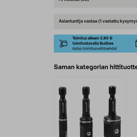
Asiantuntija vastaa
(1 vastattu kysymy
Toimitus alkaen 3,90 €
toimitustavalla Budbee
Katso toimitusvaihtoehdot
Saman kategorian hittituott