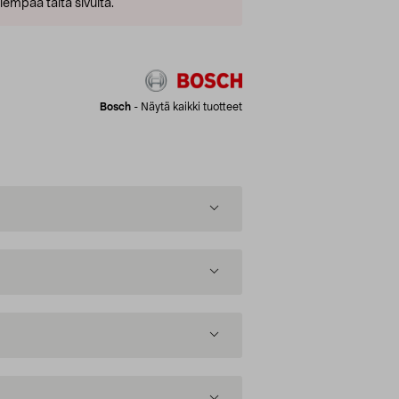
empaa tältä sivulta.
Bosch
-
Näytä kaikki tuotteet