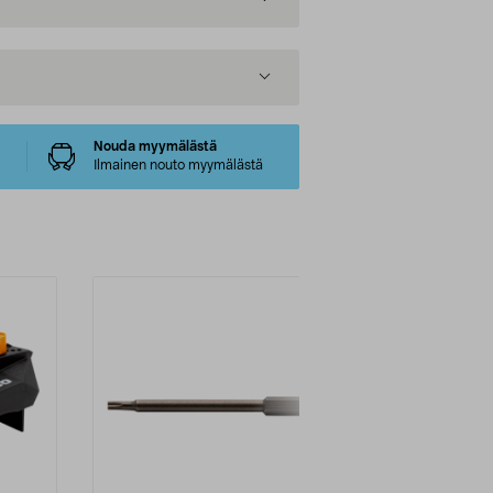
Nouda myymälästä
Ilmainen nouto myymälästä