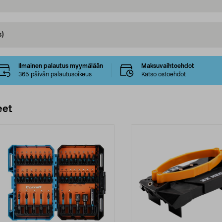
s)
Ilmainen palautus myymälään
Maksuvaihtoehdot
365 päivän palautusoikeus
Katso ostoehdot
eet