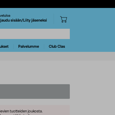
vetuloa
rjaudu sisään/Liity jäseneksi
ukset
Palvelumme
Club Clas
levien tuotteiden joukosta.