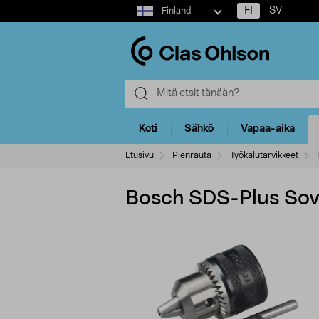
Select
FI
SV
Finland
market
Koti
Sähkö
Vapaa-aika
Etusivu
Pienrauta
Työkalutarvikkeet
Bosch SDS-Plus Sovit