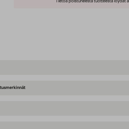
Tietoa poistuneesta tuotteesta löydät al
oitusmerkinnät