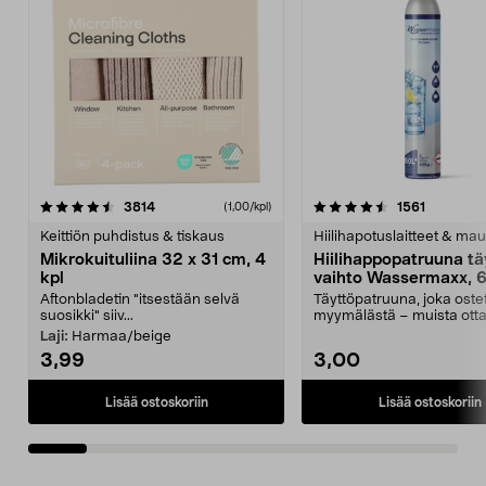
4.5viidestä
arvostelut
4.5viidestä
arvostelu
3814
1561
(1,00/kpl)
tähdestä
t
Keittiön puhdistus & tiskaus
Hiilihapotuslaitteet & mau
Mikrokuituliina 32 x 31 cm, 4
Hiilihappopatruuna tä
kpl
vaihto Wassermaxx, 6
Aftonbladetin "itsestään selvä
Täyttöpatruuna, joka ost
suosikki" siiv...
myymälästä – muista ott
patruuna mukaasi m...
Laji:
Harmaa/beige
3,99
3,00
Lisää ostoskoriin
Lisää ostoskoriin