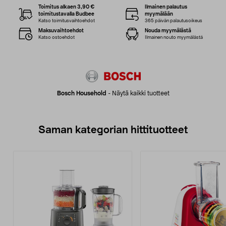
Toimitus alkaen 3,90 €
Ilmainen palautus
toimitustavalla Budbee
myymälään
Katso toimitusvaihtoehdot
365 päivän palautusoikeus
Maksuvaihtoehdot
Nouda myymälästä
Katso ostoehdot
Ilmainen nouto myymälästä
Bosch Household
-
Näytä kaikki tuotteet
Saman kategorian hittituotteet