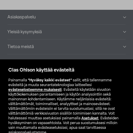
Alatunniste
Asiakaspalvelu
Yleisiä kysymyksiä
Tietoa meistä
Ajankohtaista
Clas Ohlson käyttää evästeitä
Muut yrityksemme
Painamalla
”Hyväksy kaikki evästeet”
sallit, että tallennamme
evästeitä ja muuta seurantateknologiaa laitteellesi
evästeselosteemme mukaisesti
. Evästeitä käytetään sivuston
Etsi myymälä
käyttökokemuksen parantamiseen ja käytön analysointiin sekä
mainonnan kohdentamiseen. Käytämme neljänlaisia evästeitä:
välttämättömät, toiminnalliset, analyyttiset ja mainosevästeet.
SE
NO
FI
Välttämättömiin evästeisiin ei tarvita suostumustasi, sillä ne ovat
välttämättömiä verkkosivuston sisällön toimimisen kannalta. Voit
FI
SV
halutessasi muuttaa asetuksiasi painamalla
Asetukset
. Evästeiden
hyväksyminen on vapaaehtoista. Voit perua suostumuksesi milloin
vain muuttamalla evästeasetuksiasi, apua saat tarvittaessa
asiakaspalvelustamme.