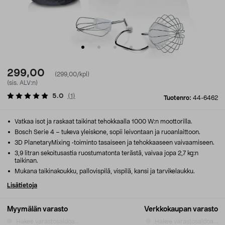
299,00
(299,00/kpl)
(sis. ALV:n)
5.0
(
1
)
Tuotenro:
44-6462
Vatkaa isot ja raskaat taikinat tehokkaalla 1000 W:n moottorilla.
Bosch Serie 4 – tukeva yleiskone, sopii leivontaan ja ruoanlaittoon.
3D PlanetaryMixing -toiminto tasaiseen ja tehokkaaseen vaivaamiseen.
3,9 litran sekoitusastia ruostumatonta terästä, vaivaa jopa 2,7 kg:n
taikinan.
Mukana taikinakoukku, pallovispilä, vispilä, kansi ja tarvikelaukku.
Lisätietoja
Myymälän varasto
Verkkokaupan varasto
Hakee varastosaldoa...
Hakee varastosaldoa...