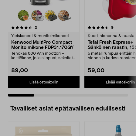
4.5 viidestä
arvostelut
4.5 viidestä
arvostelut
2
9
tähdestä
t
Yleiskoneet & monitoimikoneet
Kuori, hienonna & raasta
Kenwood MultiPro Compact
Tefal Fresh Express+
Monitoimikone FDP31.170GY
Sähköinen raastin, 1
Tehokas 800 W:n moottori –
5 metallirumpua erittäin 
keittiökone, jolla silppuat, sekoitat
hienon ja karkea raastee
ja vispaat help...
raastamiseen ja viipa...
89,00
59,00
Lisää ostoskoriin
Lisää ostoskoriin
Tavalliset asiat epätavallisen edullisesti