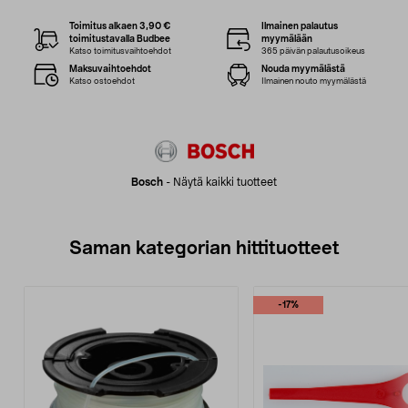
Toimitus alkaen 3,90 €
Ilmainen palautus
toimitustavalla Budbee
myymälään
Katso toimitusvaihtoehdot
365 päivän palautusoikeus
Maksuvaihtoehdot
Nouda myymälästä
Katso ostoehdot
Ilmainen nouto myymälästä
Bosch
-
Näytä kaikki tuotteet
Saman kategorian hittituotteet
-17%