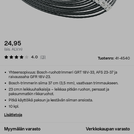
24,95
(sis. ALV:n)
4.0
(
3
)
Tuotenro:
41-4540
Yhteensopivuus: Bosch-ruohotrimmeri GRT 18V-33, AFS 23-37 ja
raivaussaha GFR 18V-23.
Bosch-trimmerin siima 37 cm (3,5 mm), vaativaan trimmaukseen.
23 cm:n leikkuuhalkaisija – leikkaa pitkän ruohon, pensaat ja
paksummatkin rikkaruohot.
Pitkä käyttöikä paksun ja kestävän siiman ansiosta.
10 kpl.
Lisätietoja
Myymälän varasto
Verkkokaupan varasto