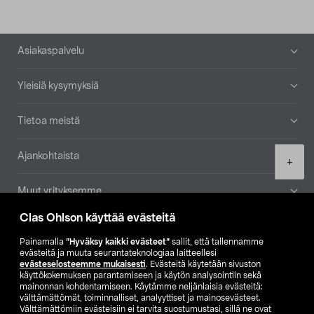
Alatunniste
Asiakaspalvelu
Yleisiä kysymyksiä
Tietoa meistä
Ajankohtaista
Product
+
quantity
Muut yrityksemme
Clas Ohlson käyttää evästeitä
Etsi myymälä
Painamalla
”Hyväksy kaikki evästeet”
sallit, että tallennamme
evästeitä ja muuta seurantateknologiaa laitteellesi
SE
NO
FI
evästeselosteemme mukaisesti
. Evästeitä käytetään sivuston
käyttökokemuksen parantamiseen ja käytön analysointiin sekä
FI
SV
mainonnan kohdentamiseen. Käytämme neljänlaisia evästeitä:
välttämättömät, toiminnalliset, analyyttiset ja mainosevästeet.
Välttämättömiin evästeisiin ei tarvita suostumustasi, sillä ne ovat