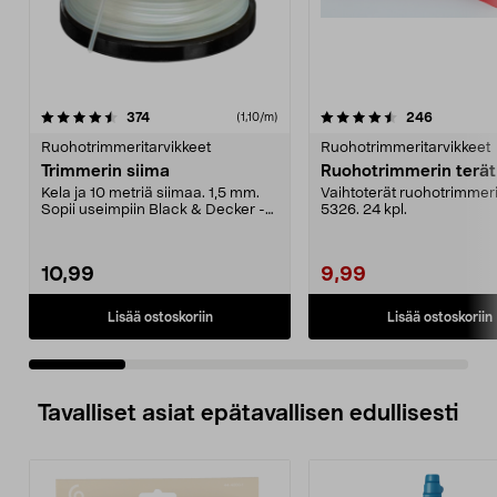
4.5 viidestä
arvostelut
4.0 viidestä
arvostelut
374
246
(1,10/m)
tähdestä
t
Ruohotrimmeritarvikkeet
Ruohotrimmeritarvikkeet
Trimmerin siima
Kela ja 10 metriä siimaa. 1,5 mm.
Vaihtoterät ruohotrimmeri
Sopii useimpiin Black & Decker -
5326. 24 kpl.
ruohotrimmerei...
10,99
9,99
Lisää ostoskoriin
Lisää ostoskoriin
Tavalliset asiat epätavallisen edullisesti