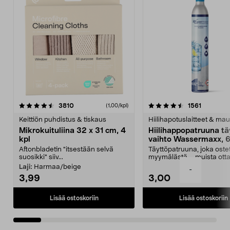
4.5viidestä
arvostelut
4.5viidestä
arvostelu
3810
1561
(1,00/kpl)
tähdestä
t
Keittiön puhdistus & tiskaus
Hiilihapotuslaitteet & mau
Mikrokuituliina 32 x 31 cm, 4
Hiilihappopatruuna tä
kpl
vaihto Wassermaxx, 6
Aftonbladetin "itsestään selvä
Täyttöpatruuna, joka ost
suosikki" siiv...
myymälästä – muista ott
patruuna mukaasi m...
Laji:
Harmaa/beige
-
3,99
3,00
Lisää ostoskoriin
Lisää ostoskoriin