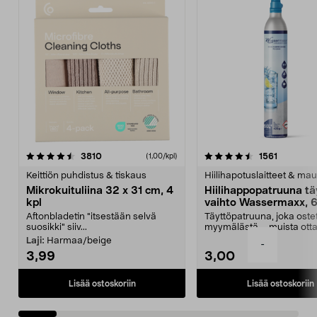
4.5viidestä
arvostelut
4.5viidestä
arvostelu
3810
1561
(1,00/kpl)
tähdestä
t
Keittiön puhdistus & tiskaus
Hiilihapotuslaitteet & mau
Mikrokuituliina 32 x 31 cm, 4
Hiilihappopatruuna tä
kpl
vaihto Wassermaxx, 6
Aftonbladetin "itsestään selvä
Täyttöpatruuna, joka ost
suosikki" siiv...
myymälästä – muista ott
patruuna mukaasi m...
Laji:
Harmaa/beige
-
3,99
3,00
Lisää ostoskoriin
Lisää ostoskoriin