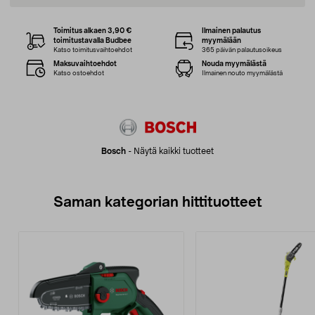
Toimitus alkaen 3,90 €
Ilmainen palautus
toimitustavalla Budbee
myymälään
Katso toimitusvaihtoehdot
365 päivän palautusoikeus
Maksuvaihtoehdot
Nouda myymälästä
Katso ostoehdot
Ilmainen nouto myymälästä
Bosch
-
Näytä kaikki tuotteet
Saman kategorian hittituotteet