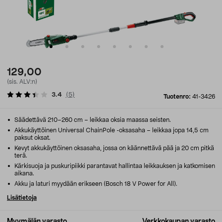
129,00
(sis. ALV:n)
3.4
(
5
)
Tuotenro:
41-3426
Säädettävä 210–260 cm – leikkaa oksia maassa seisten.
Akkukäyttöinen Universal ChainPole -oksasaha – leikkaa jopa 14,5 cm
paksut oksat.
Kevyt akkukäyttöinen oksasaha, jossa on käännettävä pää ja 20 cm pitkä
terä.
Kärkisuoja ja puskuripiikki parantavat hallintaa leikkauksen ja katkomisen
aikana.
Akku ja laturi myydään erikseen (Bosch 18 V Power for All).
Lisätietoja
Myymälän varasto
Verkkokaupan varasto