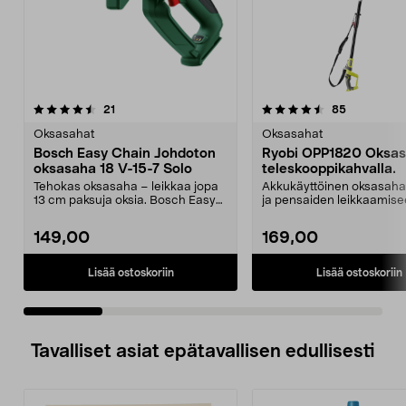
4.5 viidestä
arvostelut
4.5 viidestä
arvostelut
21
85
tähdestä
t
Oksasahat
Oksasahat
Bosch Easy Chain Johdoton
Ryobi OPP1820 Oksa
oksasaha 18 V-15-7 Solo
teleskooppikahvalla.
Tehokas oksasaha – leikkaa jopa
Akkukäyttöinen oksasaha
13 cm paksuja oksia. Bosch Easy
ja pensaiden leikkaamise
Chain 18 V 15–7 ...
Teleskooppivarsi – yl...
149,00
169,00
Lisää ostoskoriin
Lisää ostoskoriin
Tavalliset asiat epätavallisen edullisesti