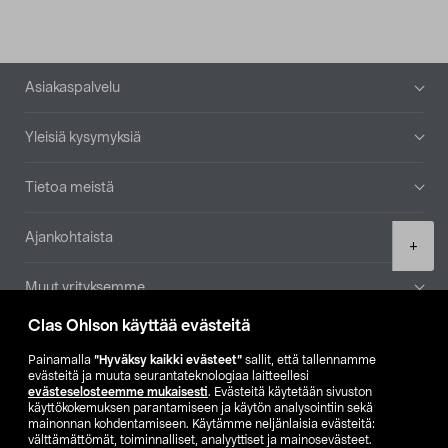
Alatunniste
Asiakaspalvelu
Yleisiä kysymyksiä
Tietoa meistä
Ajankohtaista
Product
+
quantity
Muut yrityksemme
Clas Ohlson käyttää evästeitä
Etsi myymälä
Painamalla
”Hyväksy kaikki evästeet”
sallit, että tallennamme
evästeitä ja muuta seurantateknologiaa laitteellesi
SE
NO
FI
evästeselosteemme mukaisesti
. Evästeitä käytetään sivuston
käyttökokemuksen parantamiseen ja käytön analysointiin sekä
FI
SV
mainonnan kohdentamiseen. Käytämme neljänlaisia evästeitä:
välttämättömät, toiminnalliset, analyyttiset ja mainosevästeet.