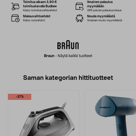
Toimitus alkaen 3,90 €
Ilmainen palautus
toimitustavalla Budbee
myymälään
Katso toimitusvaihtoehdot
365 päivän palautusoikeus
Maksuvaihtoehdot
Nouda myymälästä
Katso ostoehdot
Ilmainen nouto myymälästä
Braun
-
Näytä kaikki tuotteet
Saman kategorian hittituotteet
-37%