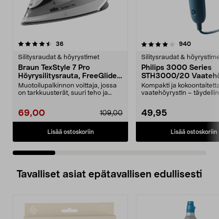
4.0 viidestä
arvostelut
4.0 viidestä
arvostelu
36
940
tähdestä
t
Silitysraudat & höyrystimet
Silitysraudat & höyrystim
Braun TexStyle 7 Pro
Philips 3000 Series
Höyrysilitysrauta, FreeGlide
STH3000/20 Vaatehö
3D
Muotoilupalkinnon voittaja, jossa
Kompakti ja kokoontaitett
on tarkkuusterät, suuri teho ja
vaatehöyrystin – täydelli
tehokas höyry....
matkoilla. Philips 300...
69,00
49,95
109,00
Lisää ostoskoriin
Lisää ostoskoriin
Tavalliset asiat epätavallisen edullisesti