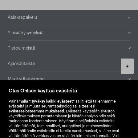
Alatunniste
Asiakaspalvelu
Yleisiä kysymyksiä
Tietoa meistä
Ajankohtaista
Product
+
quantity
Muut yrityksemme
Clas Ohlson käyttää evästeitä
Etsi myymälä
Painamalla
”Hyväksy kaikki evästeet”
sallit, että tallennamme
evästeitä ja muuta seurantateknologiaa laitteellesi
SE
NO
FI
evästeselosteemme mukaisesti
. Evästeitä käytetään sivuston
käyttökokemuksen parantamiseen ja käytön analysointiin sekä
FI
SV
mainonnan kohdentamiseen. Käytämme neljänlaisia evästeitä:
välttämättömät, toiminnalliset, analyyttiset ja mainosevästeet.
Välttämättömiin evästeisiin ei tarvita suostumustasi, sillä ne ovat
välttämättömiä verkkosivuston sisällön toimimisen kannalta. Voit