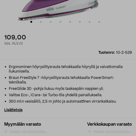
109,00
(sis. ALV:n)
Tuotenro:
10-2-529
Ergonominen höyrysilitysrauta tehokkaalla höyryllä ja vaivattomalla
liukumisella.
Braun FreeStyle 7 -höyrysilitysrauta tehokkaalla PowerSmart-
tekniikalla.
FreeGlide 3D -pohja liukuu myös taaksepäin nappien yli.
Valitse Eco-, iCare- tai Turbo-tila yhdellä painalluksella.
350 ml:n vesisäiliö, 2,5 m johto ja automaattinen virrankatkaisu.
Lisätietoja
Myymälän varasto
Verkkokaupan varasto
Hakee varastosaldoa...
Hakee varastosaldoa...