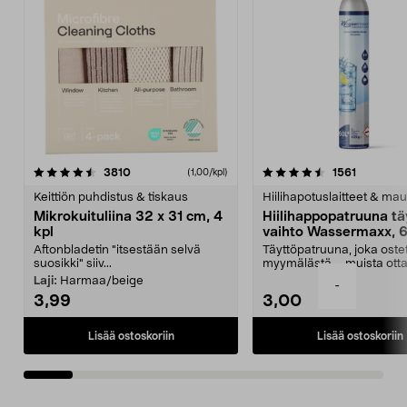
4.5viidestä
arvostelut
4.5viidestä
arvostelu
3810
1561
(1,00/kpl)
tähdestä
t
Keittiön puhdistus & tiskaus
Hiilihapotuslaitteet & mau
Mikrokuituliina 32 x 31 cm, 4
Hiilihappopatruuna tä
kpl
vaihto Wassermaxx, 6
Aftonbladetin "itsestään selvä
Täyttöpatruuna, joka ost
suosikki" siiv...
myymälästä – muista ott
patruuna mukaasi m...
Laji:
Harmaa/beige
-
3,99
3,00
Lisää ostoskoriin
Lisää ostoskoriin