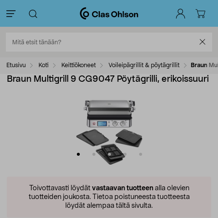
Etusivu
Koti
Keittiökoneet
Voileipägrillit & pöytägrillit
Braun Mult
Braun Multigrill 9 CG9047 Pöytägrilli, erikoissuuri
Toivottavasti löydät
vastaavan tuotteen
alla olevien
tuotteiden joukosta.
Tietoa poistuneesta tuotteesta
löydät alempaa tältä sivulta.