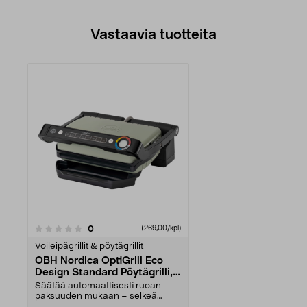
Vastaavia tuotteita
arvostelut
0
(269,00/kpl)
Voileipägrillit & pöytägrillit
OBH Nordica OptiGrill Eco
Design Standard Pöytägrilli,
GO71ELN0
Säätää automaattisesti ruoan
paksuuden mukaan – selkeä
kypsyysasteen näyttö raa'...