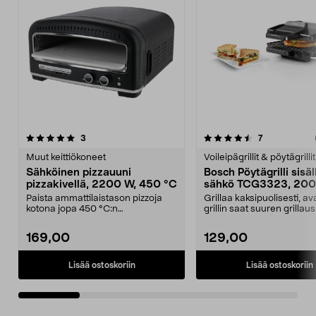
4.5 viidestä
arvostelut
4.0 viidestä
arvostelut
3
7
tähdestä
t
Muut keittiökoneet
Voileipägrillit & pöytägrillit
Sähköinen pizzauuni
Bosch Pöytägrilli sisäl
pizzakivellä, 2200 W, 450 °C
sähkö TCG3323, 20
Paista ammattilaistason pizzoja
Grillaa kaksipuolisesti, a
kotona jopa 450 °C:n
grillin saat suuren grilla
lämpötilassa. Sähköinen piz...
tai käytä ...
169,00
129,00
Lisää ostoskoriin
Lisää ostoskoriin