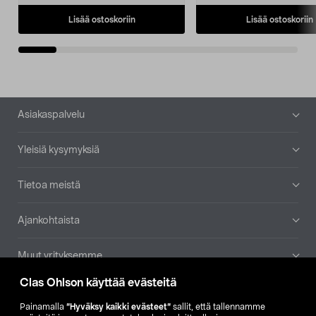
Lisää ostoskoriin
Lisää ostoskoriin
Alatunniste
Asiakaspalvelu
Yleisiä kysymyksiä
Tietoa meistä
Ajankohtaista
Muut yrityksemme
Clas Ohlson käyttää evästeitä
Etsi myymälä
Painamalla
”Hyväksy kaikki evästeet”
sallit, että tallennamme