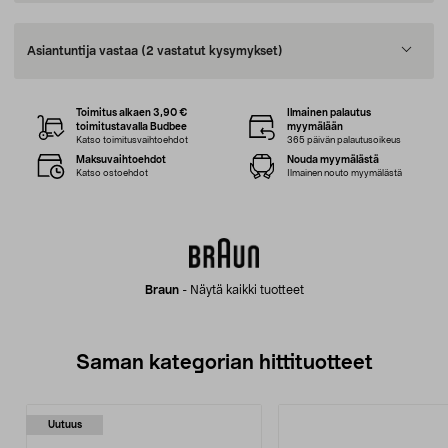
Asiantuntija vastaa
(2 vastatut kysymykset)
Toimitus alkaen 3,90 €
Ilmainen palautus
toimitustavalla Budbee
myymälään
Katso toimitusvaihtoehdot
365 päivän palautusoikeus
Maksuvaihtoehdot
Nouda myymälästä
Katso ostoehdot
Ilmainen nouto myymälästä
Braun
-
Näytä kaikki tuotteet
Saman kategorian hittituotteet
Uutuus