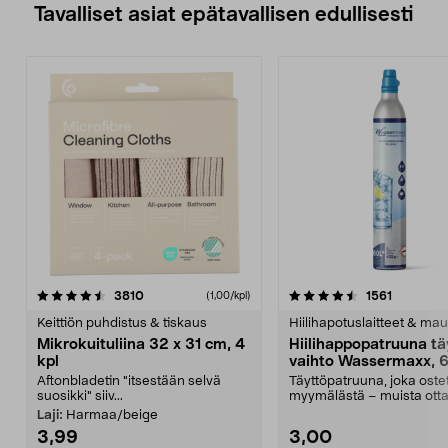
Tavalliset asiat epätavallisen edullisesti
4.5viidestä
arvostelut
4.5viidestä
arvostelu
3810
1561
(1,00/kpl)
tähdestä
t
Keittiön puhdistus & tiskaus
Hiilihapotuslaitteet & mau
Mikrokuituliina 32 x 31 cm, 4
Hiilihappopatruuna tä
kpl
vaihto Wassermaxx, 6
Aftonbladetin "itsestään selvä
Täyttöpatruuna, joka ost
suosikki" siiv...
myymälästä – muista ott
patruuna mukaasi m...
Laji:
Harmaa/beige
3,99
3,00