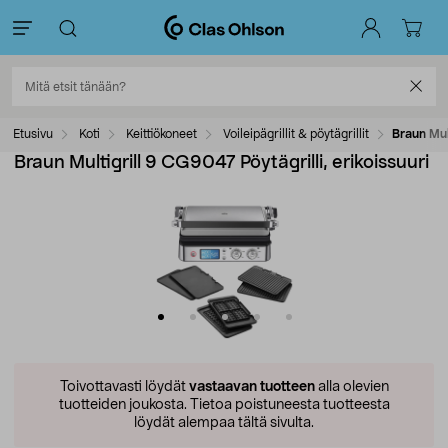
Etusivu
Koti
Keittiökoneet
Voileipägrillit & pöytägrillit
Braun Mult
Braun Multigrill 9 CG9047 Pöytägrilli, erikoissuuri
Toivottavasti löydät
vastaavan tuotteen
alla olevien
tuotteiden joukosta.
Tietoa poistuneesta tuotteesta
löydät alempaa tältä sivulta.