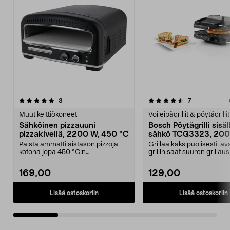
4.5 viidestä
arvostelut
4.0 viidestä
arvostelut
3
7
tähdestä
t
Muut keittiökoneet
Voileipägrillit & pöytägrillit
Sähköinen pizzauuni
Bosch Pöytägrilli sisäl
pizzakivellä, 2200 W, 450 °C
sähkö TCG3323, 20
Paista ammattilaistason pizzoja
Grillaa kaksipuolisesti, a
kotona jopa 450 °C:n
grillin saat suuren grilla
lämpötilassa. Sähköinen piz...
tai käytä ...
169,00
129,00
Lisää ostoskoriin
Lisää ostoskoriin