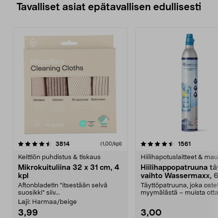
Tavalliset asiat epätavallisen edullisesti
4.5viidestä
arvostelut
4.5viidestä
arvostelu
3814
1561
(1,00/kpl)
tähdestä
t
Keittiön puhdistus & tiskaus
Hiilihapotuslaitteet & mau
Mikrokuituliina 32 x 31 cm, 4
Hiilihappopatruuna tä
kpl
vaihto Wassermaxx, 6
Aftonbladetin "itsestään selvä
Täyttöpatruuna, joka ost
suosikki" siiv...
myymälästä – muista ott
patruuna mukaasi m...
Laji:
Harmaa/beige
3,99
3,00