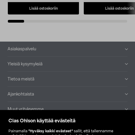
Lisää ostoskoriin
Lisää ostoskoriin
Alatunniste
Asiakaspalvelu
Yleisiä kysymyksiä
Tietoa meistä
Ajankohtaista
Muut yrityksemme
Clas Ohlson käyttää evästeitä
Etsi myymälä
Painamalla
”Hyväksy kaikki evästeet”
sallit, että tallennamme