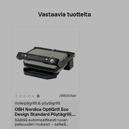
Vastaavia tuotteita
arvostelut
0
(269,00/kpl)
Voileipägrillit & pöytägrillit
OBH Nordica OptiGrill Eco
Design Standard Pöytägrilli,
GO71ELN0
Säätää automaattisesti ruoan
paksuuden mukaan – selkeä
kypsyysasteen näyttö raa'...