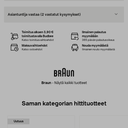
Asiantuntija vastaa
(2 vastatut kysymykset)
Toimitus alkaen 3,90 €
Ilmainen palautus
toimitustavalla Budbee
myymälään
Katso toimitusvaihtoehdot
365 päivän palautusoikeus
Maksuvaihtoehdot
Nouda myymälästä
Katso ostoehdot
Ilmainen nouto myymälästä
Braun
-
Näytä kaikki tuotteet
Saman kategorian hittituotteet
Uutuus