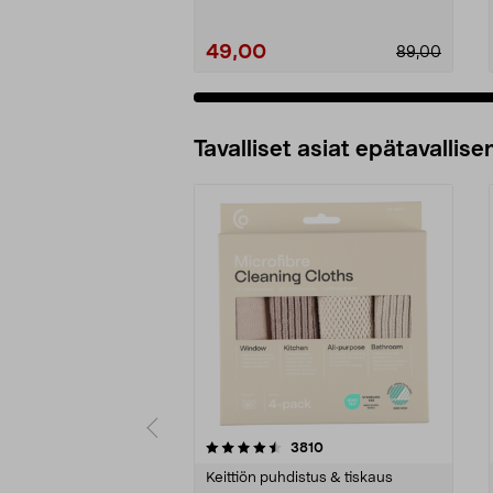
49,00
89,00
Tavalliset asiat epätavallisen
5viidestä
4.5viidestä
arvostelut
3810
tähdestä
tähdestä
Keittiön puhdistus & tiskaus