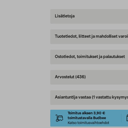
Lisätietoja
Tuotetiedot, liitteet ja mahdolliset var
Ostotiedot, toimitukset ja palautukset
Arvostelut
(436)
Asiantuntija vastaa
(1 vastattu kysymy
Toimitus alkaen 3,90 €
toimitustavalla Budbee
Katso toimitusvaihtoehdot