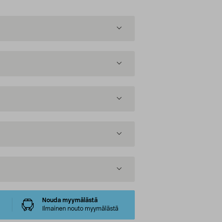
Nouda myymälästä
Ilmainen nouto myymälästä