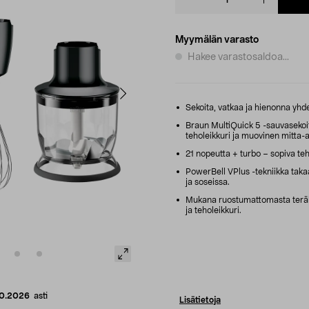
quantity
Myymälän varasto
Hakee varastosaldoa...
Sekoita, vatkaa ja hienonna yhdel
Braun MultiQuick 5 -sauvaseko
teholeikkuri ja muovinen mitta-a
21 nopeutta + turbo – sopiva teho
PowerBell VPlus -tekniikka takaa
ja soseissa.
Mukana ruostumattomasta teräkse
ja teholeikkuri.
10.2026
asti
Lisätietoja