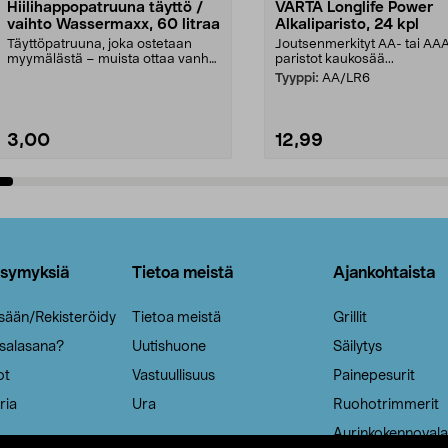
Hiilihappopatruuna täyttö /
VARTA Longlife Power
vaihto Wassermaxx, 60 litraa
Alkaliparisto, 24 kpl
Täyttöpatruuna, joka ostetaan
Joutsenmerkityt AA- tai AA
myymälästä – muista ottaa vanha
paristot kaukosää...
patruuna mukaasi m...
Tyyppi:
AA/LR6
3,00
12,99
Lisää ostoskoriin
Lisää ostoskoriin
ysymyksiä
Tietoa meistä
Ajankohtaista
isään/Rekisteröidy
Tietoa meistä
Grillit
 salasana?
Uutishuone
Säilytys
ot
Vastuullisuus
Painepesurit
ria
Ura
Ruohotrimmerit
Aurinkokennovala