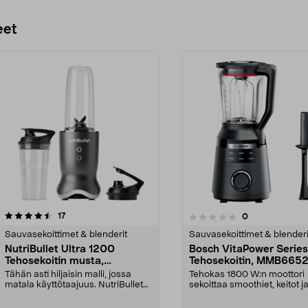
eet
arvostelut
5.0 viidestä
17
arvostelut
0
0.0 viidestä
tähdestä
Sauvasekoittimet & blenderit
Sauvasekoittimet & blenderi
NutriBullet Ultra 1200
Bosch VitaPower Series
Tehosekoitin musta,
Tehosekoitin, MMB665
NB1206DGCC
Tähän asti hiljaisin malli, jossa
Tehokas 1800 W:n moottori
matala käyttötaajuus. NutriBullet
sekoittaa smoothiet, keitot j
Ultra on 120...
vaivattomasti. Bos...