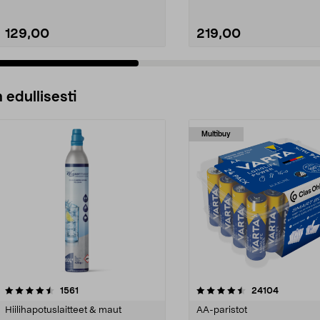
129,00
219,00
 edullisesti
Multibuy
4.5viidestä
arvostelut
4.5viidestä
arvostelut
1561
24104
tähdestä
Hiilihapotuslaitteet & maut
AA-paristot