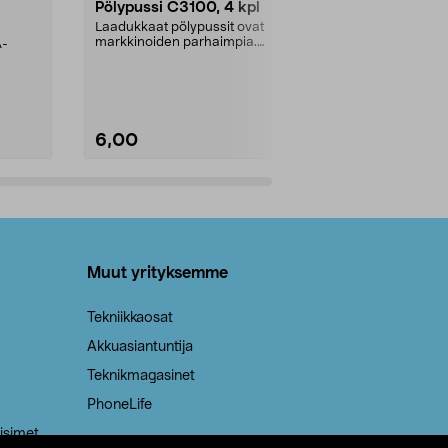
Pölypussi C3100, 4 kpl
Roskapussi,
kahvat, 30 l
Laadukkaat pölypussit ovat
markkinoiden parhaimpia.
A-
Testivoittaja 
Kestävä, jopa 50 % suurempi ...
roskapussi u
Roskapussi, jo
6,00
2,00
Lisää ostoskoriin
Lisää
Muut yrityksemme
Tekniikkaosat
Akkuasiantuntija
Teknikmagasinet
PhoneLife
isimet