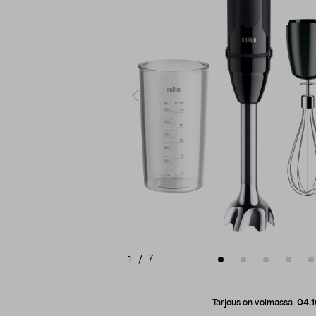
1
/
7
Tarjous on voimassa
04.