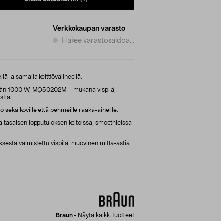
Verkkokaupan varasto
Hakee varastosaldoa...
lä ja samalla keittiövälineellä.
itin 1000 W, MQ50202M – mukana vispilä,
stia.
 sekä koville että pehmeille raaka-aineille.
 tasaisen lopputuloksen keitoissa, smoothieissa
stä valmistettu vispilä, muovinen mitta-astia
Braun
-
Näytä kaikki tuotteet