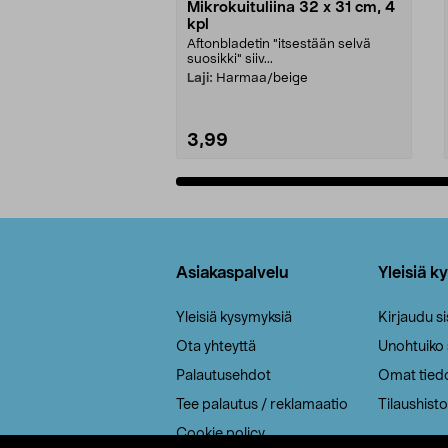
Mikrokuituliina 32 x 31 cm, 4
kpl
Aftonbladetin "itsestään selvä
suosikki" siiv...
Laji:
Harmaa/beige
3,99
Lisää ostoskoriin
Alatunniste
Asiakaspalvelu
Yleisiä k
Yleisiä kysymyksiä
Kirjaudu s
Ota yhteyttä
Unohtuiko
Palautusehdot
Omat tied
Tee palautus / reklamaatio
Tilaushisto
Cookie policy