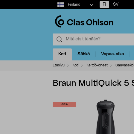
Select
FI
SV
Finland
market
Koti
Sähkö
Vapaa-aika
Etusivu
Koti
Keittiökoneet
Sauvasekoi
Braun MultiQuick 5
-45%