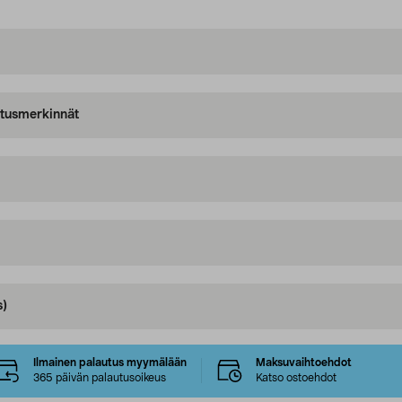
oitusmerkinnät
s)
Ilmainen palautus myymälään
Maksuvaihtoehdot
365 päivän palautusoikeus
Katso ostoehdot