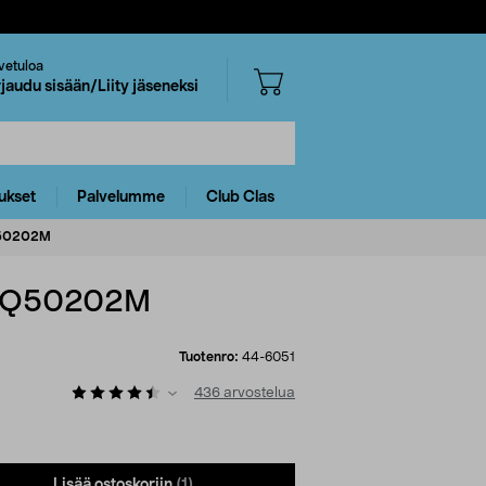
vetuloa
rjaudu sisään/Liity jäseneksi
ukset
Palvelumme
Club Clas
MQ50202M
, MQ50202M
Tuotenro:
44-6051
436
arvostelua
Lisää ostoskoriin
(1)