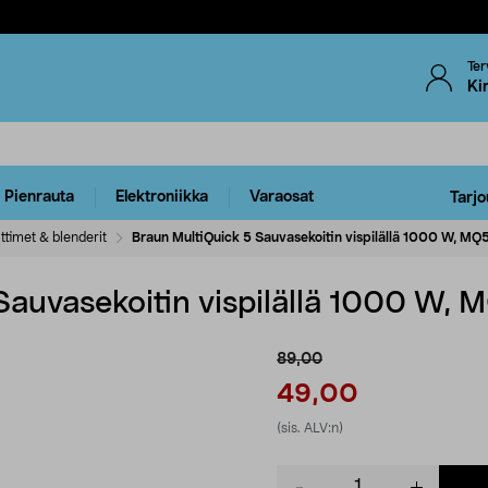
Ter
Ki
Pienrauta
Elektroniikka
Varaosat
Tarjo
ttimet & blenderit
Braun MultiQuick 5 Sauvasekoitin vispilällä 1000 W, 
 Sauvasekoitin vispilällä 1000 W
89,00
49,00
(sis. ALV:n)
Product