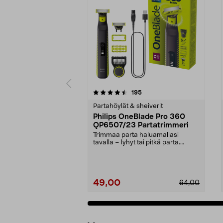
5 viidestä
4.0 viidestä
arvostelut
195
tähdestä
tähdestä
Partahöylät & sheiverit
Philips OneBlade Pro 360
QP6507/23 Partatrimmeri
Trimmaa parta haluamallasi
tavalla – lyhyt tai pitkä parta.
Philips OneBlade Pro...
49,00
64,00