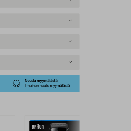
Nouda myymälästä
Ilmainen nouto myymälästä