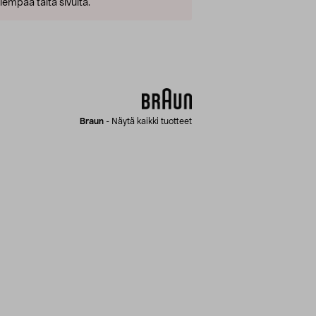
empaa tältä sivulta.
Braun
-
Näytä kaikki tuotteet