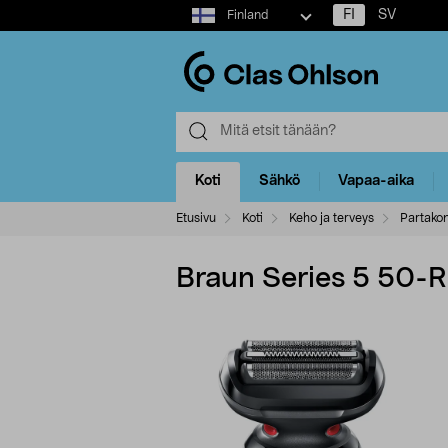
Select
FI
SV
Finland
market
Koti
Sähkö
Vapaa-aika
Etusivu
Koti
Keho ja terveys
Partako
Braun Series 5 50-