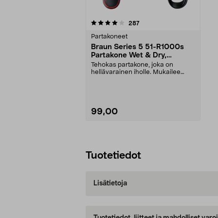
0viidestä
arvostelut
287
tähdestä
Partakoneet
Braun Series 5 51-R1000s
Partakone Wet & Dry,
punainen
Tehokas partakone, joka on
hellävarainen iholle. Mukailee
kasvojen ja kaulan muo...
99,00
Lisää ostoskoriin
Tuotetiedot
Lisätietoja