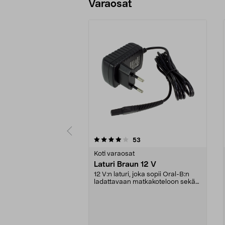
Varaosat
0viidestä
4.5viidestä
arvostelut
53
tähdestä
tähdestä
Koti varaosat
Laturi Braun 12 V
12 V:n laturi, joka sopii Oral-B:n
ladattavaan matkakoteloon sekä
moniin Braunin...