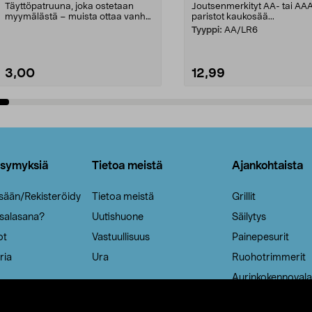
Täyttöpatruuna, joka ostetaan
Joutsenmerkityt AA- tai AA
myymälästä – muista ottaa vanha
paristot kaukosää...
patruuna mukaasi m...
Tyyppi:
AA/LR6
3,00
12,99
Lisää ostoskoriin
Lisää ostoskoriin
ysymyksiä
Tietoa meistä
Ajankohtaista
isään/Rekisteröidy
Tietoa meistä
Grillit
 salasana?
Uutishuone
Säilytys
ot
Vastuullisuus
Painepesurit
ria
Ura
Ruohotrimmerit
Aurinkokennovala