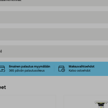
oitusmerkinnät
s)
Ilmainen palautus myymälään
Maksuvaihtoehdot
365 päivän palautusoikeus
Katso ostoehdot
eet