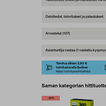
Tuotetiedot, liitteet ja mahdolliset var
Ostotiedot, toimitukset ja palautukset
Arvostelut
(107)
Asiantuntija vastaa
(1 vastattu kysymy
Toimitus alkaen 3,90 €
toimitustavalla Budbee
Katso toimitusvaihtoehdot
Saman kategorian hittituott
-23%