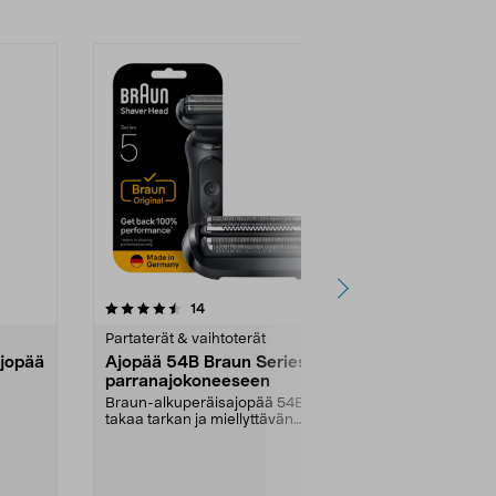
3.0viidestä
arvostelut
14
1
tähdestä
tähdestä
Partaterät & vaihtoterät
Partaterät & v
Ajopää
Ajopää 54B Braun Series 5 -
Ajopää 53B
parranajokoneeseen
Braun Seri
Braun-alkuperäisajopää 54B –
Sopii Braun Se
takaa tarkan ja miellyttävän
partakoneisii
parranajon. Vaihda ter...
vastaa Brauni