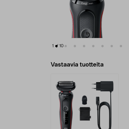
1
/
10
Vastaavia tuotteita