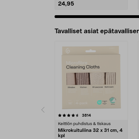
24,95
Lisää ostoskoriin
Tavalliset asiat epätavallisen
5viidestä
4.5viidestä
arvostelut
3814
tähdestä
tähdestä
Keittiön puhdistus & tiskaus
Mikrokuituliina 32 x 31 cm, 4
kpl