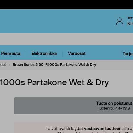
Ter
Ki
Pienrauta
Elektroniikka
Varaosat
Tarjo
neet
Braun Series 5 50-R1000s Partakone Wet & Dry
R1000s Partakone Wet & Dry
Tuote on poistunut
Tuotenro:
44-4318
Toivottavasti löydät
vastaavan tuotteen
alla o