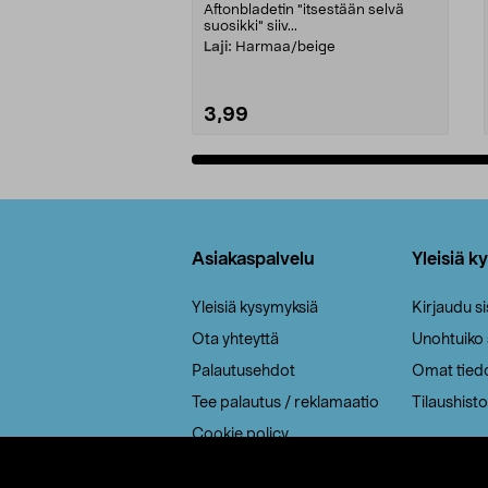
Aftonbladetin "itsestään selvä
suosikki" siiv...
Laji:
Harmaa/beige
3,99
Lisää ostoskoriin
Alatunniste
Asiakaspalvelu
Yleisiä k
Yleisiä kysymyksiä
Kirjaudu s
Ota yhteyttä
Unohtuiko
Palautusehdot
Omat tied
Tee palautus / reklamaatio
Tilaushisto
Cookie policy
Toimitustavat