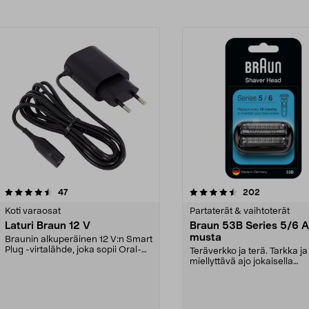
4.5viidestä
arvostelut
4.5viidestä
arvostelut
47
202
tähdestä
Koti varaosat
Partaterät & vaihtoterät
Laturi Braun 12 V
Braun 53B Series 5/6 
musta
Braunin alkuperäinen 12 V:n Smart
Plug -virtalähde, joka sopii Oral-
Teräverkko ja terä. Tarkka ja
B:n ladattav...
miellyttävä ajo jokaisella
kerralla.Partakoneisiin...