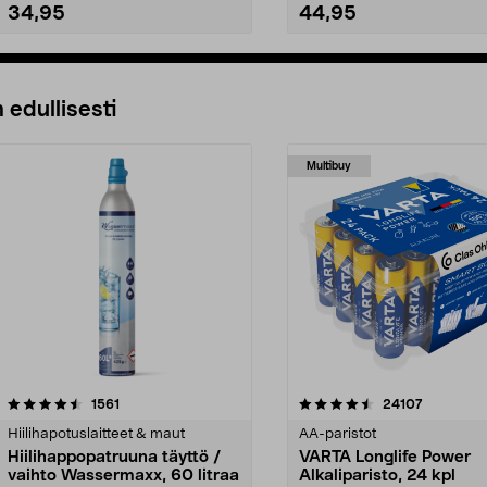
34,95
44,95
Katso Vaihtoehdot
Lisää ostoskoriin
 edullisesti
Multibuy
4.5viidestä
arvostelut
4.5viidestä
arvostelut
1561
24107
tähdestä
Hiilihapotuslaitteet & maut
AA-paristot
Hiilihappopatruuna täyttö /
VARTA Longlife Power
vaihto Wassermaxx, 60 litraa
Alkaliparisto, 24 kpl