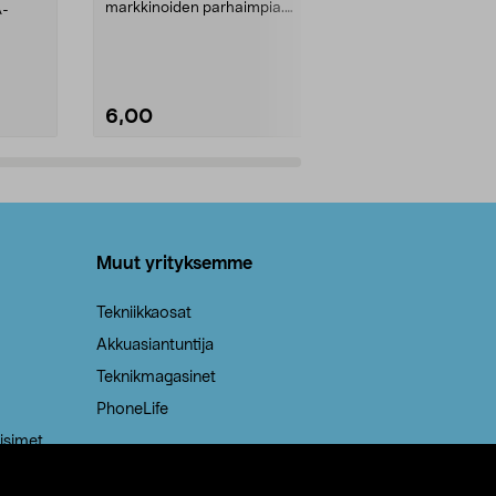
markkinoiden parhaimpia.
A-
Testivoittaja 
Kestävä, jopa 50 % suurempi ...
roskapussi u
Roskapussi, jo
6,00
2,00
Lisää ostoskoriin
Lisää
Muut yrityksemme
Tekniikkaosat
Akkuasiantuntija
Teknikmagasinet
PhoneLife
isimet