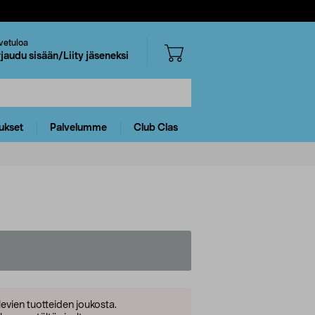
vetuloa
rjaudu sisään/Liity jäseneksi
ukset
Palvelumme
Club Clas
levien tuotteiden joukosta.