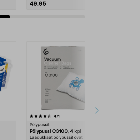
49,95
31,90
Lisää ostoskoriin
Lisää
4.5viidestä
arvostelut
4.5
471
6
tähdestä
tähdestä
Pölypussit
Kierrätys & ro
Pölypussi C3100, 4 kpl
Roskapussi,
kahvat, 30 l
Laadukkaat pölypussit ovat