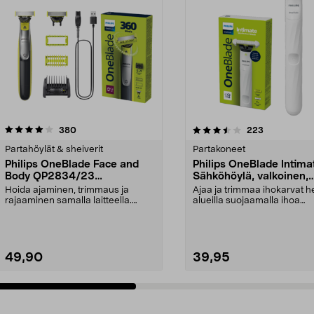
3.5 viidestä
arvostelut
4.5 viidestä
arvostelut
380
223
tähdestä
Partahöylät & sheiverit
Partakoneet
Philips OneBlade Face and
Philips OneBlade Intima
Body QP2834/23
Sähköhöylä, valkoinen,
Sähkökäyttöinen partahöylä
QP1924/22
Hoida ajaminen, trimmaus ja
Ajaa ja trimmaa ihokarvat he
rajaaminen samalla laitteella.
alueilla suojaamalla ihoa
Philips OneBlade QP28...
lisäsuojauksella. O...
49,90
39,95