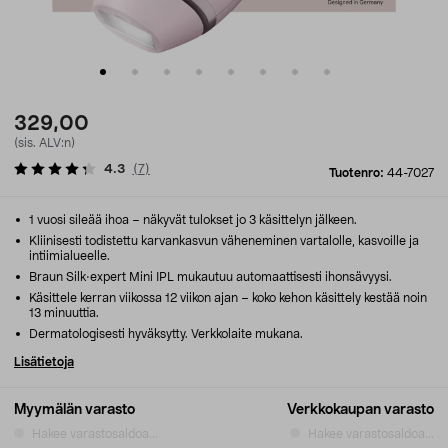
329,00
(sis. ALV:n)
4.3
(
7
)
Tuotenro:
44-7027
1 vuosi sileää ihoa – näkyvät tulokset jo 3 käsittelyn jälkeen.
Kliinisesti todistettu karvankasvun väheneminen vartalolle, kasvoille ja
intiimialueelle.
Braun Silk·expert Mini IPL mukautuu automaattisesti ihonsävyysi.
Käsittele kerran viikossa 12 viikon ajan – koko kehon käsittely kestää noin
13 minuuttia.
Dermatologisesti hyväksytty. Verkkolaite mukana.
Lisätietoja
Myymälän varasto
Verkkokaupan varasto
Hakee varastosaldoa...
Hakee varastosaldoa...