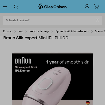
Etusivu
Koti
Keho ja terveys
Epilaattorit & ladyshaverit
Braun S
Braun Silk·expert Mini IPL PL1100