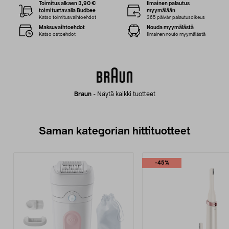
Toimitus alkaen 3,90 €
Ilmainen palautus
toimitustavalla Budbee
myymälään
Katso toimitusvaihtoehdot
365 päivän palautusoikeus
Maksuvaihtoehdot
Nouda myymälästä
Katso ostoehdot
Ilmainen nouto myymälästä
Braun
-
Näytä kaikki tuotteet
Saman kategorian hittituotteet
-45%