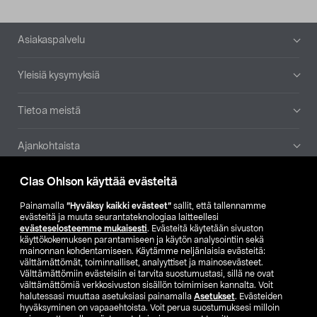
Alatunniste
Asiakaspalvelu
Yleisiä kysymyksiä
Tietoa meistä
Ajankohtaista
Clas Ohlson käyttää evästeitä
Muut yrityksemme
Painamalla
”Hyväksy kaikki evästeet”
sallit, että tallennamme
Etsi myymälä
evästeitä ja muuta seurantateknologiaa laitteellesi
evästeselosteemme mukaisesti
. Evästeitä käytetään sivuston
käyttökokemuksen parantamiseen ja käytön analysointiin sekä
mainonnan kohdentamiseen. Käytämme neljänlaisia evästeitä:
SE
NO
FI
välttämättömät, toiminnalliset, analyyttiset ja mainosevästeet.
Välttämättömiin evästeisiin ei tarvita suostumustasi, sillä ne ovat
FI
SV
välttämättömiä verkkosivuston sisällön toimimisen kannalta. Voit
halutessasi muuttaa asetuksiasi painamalla
Asetukset
. Evästeiden
hyväksyminen on vapaaehtoista. Voit perua suostumuksesi milloin