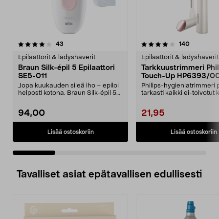
4.0 viidestä
arvostelut
4.0 viidestä
arvostelut
43
140
tähdestä
t
Epilaattorit & ladyshaverit
Epilaattorit & ladyshaverit
Braun Silk-épil 5 Epilaattori
Tarkkuustrimmeri Phil
SE5-011
Touch-Up HP6393/0
Jopa kuukauden sileä iho – epiloi
Philips-hygieniatrimmeri 
helposti kotona. Braun Silk-épil 5
tarkasti kaikki ei-toivotut 
poistaa jop...
Tasainen ja...
94,00
21,95
Lisää ostoskoriin
Lisää ostoskoriin
Tavalliset asiat epätavallisen edullisesti