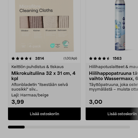
4.5viidestä
arvostelut
4.5viidestä
arvostelu
3814
1563
(1,00/kpl)
tähdestä
t
Keittiön puhdistus & tiskaus
Hiilihapotuslaitteet & mau
Mikrokuituliina 32 x 31 cm, 4
Hiilihappopatruuna tä
kpl
vaihto Wassermaxx, 6
Aftonbladetin "itsestään selvä
Täyttöpatruuna, joka ost
suosikki" siiv...
myymälästä – muista ott
patruuna mukaasi m...
Laji:
Harmaa/beige
3,99
3,00
Lisää ostoskoriin
Lisää ostoskoriin