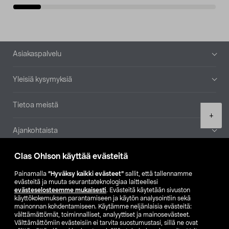
Alatunniste
Asiakaspalvelu
Yleisiä kysymyksiä
Tietoa meistä
Product
+
quantity
Ajankohtaista
Clas Ohlson käyttää evästeitä
Muut yrityksemme
Painamalla
”Hyväksy kaikki evästeet”
sallit, että tallennamme
Etsi myymälä
evästeitä ja muuta seurantateknologiaa laitteellesi
evästeselosteemme mukaisesti
. Evästeitä käytetään sivuston
käyttökokemuksen parantamiseen ja käytön analysointiin sekä
mainonnan kohdentamiseen. Käytämme neljänlaisia evästeitä:
SE
NO
FI
välttämättömät, toiminnalliset, analyyttiset ja mainosevästeet.
Välttämättömiin evästeisiin ei tarvita suostumustasi, sillä ne ovat
FI
SV