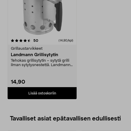
arvostelut
50
(14,90/kpl)
Grillaustarvikkeet
Landmann Grillisytytin
Tehokas grillisytytin – sytytä grilli
ilman sytytysnestettä. Landmann-
grillisyty...
14,90
Lisää ostoskoriin
Tavalliset asiat epätavallisen edullisesti