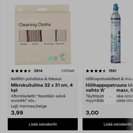
4.5viidestä
arvostelut
4.5viidestä
arvostelu
3814
1561
(1,00/kpl)
tähdestä
t
Keittiön puhdistus & tiskaus
Hiilihapotuslaitteet & mau
Mikrokuituliina 32 x 31 cm, 4
Hiilihappopatruuna tä
kpl
vaihto Wassermaxx, 6
Aftonbladetin "itsestään selvä
Täyttöpatruuna, joka ost
-
suosikki" siiv...
myymälästä – muista ott
patruuna mukaasi m...
Laji:
Harmaa/beige
3,99
3,00
Lisää ostoskoriin
Lisää ostoskoriin