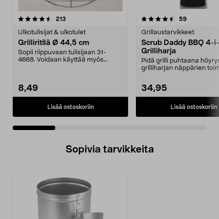
4.5 viidestä
arvostelut
4.5 viidestä
arvostelut
213
59
tähdestä
t
Ulkotulisijat & ulkotulet
Grillaustarvikkeet
Grilliritilä Ø 44,5 cm
Scrub Daddy BBQ 4-i-
Grilliharja
Sopii riippuvaan tulisijaan 31-
4668. Voidaan käyttää myös
Pidä grilli puhtaana höyry
pallogrilleissä. Grill...
grilliharjan näppärien toi
avulla. Scrub ...
8,49
34,95
Lisää ostoskoriin
Lisää ostoskoriin
Sopivia tarvikkeita