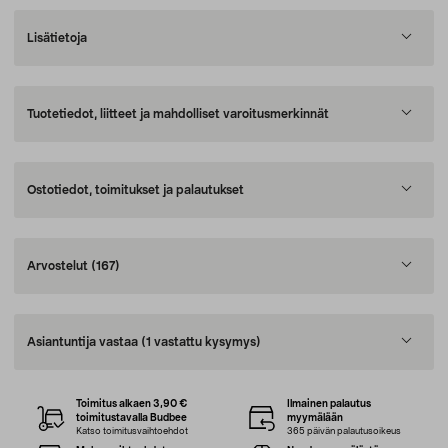
Lisätietoja
Tuotetiedot, liitteet ja mahdolliset varoitusmerkinnät
Ostotiedot, toimitukset ja palautukset
Arvostelut
(167)
Asiantuntija vastaa
(1 vastattu kysymys)
Toimitus alkaen 3,90 €
Ilmainen palautus
toimitustavalla Budbee
myymälään
Katso toimitusvaihtoehdot
365 päivän palautusoikeus