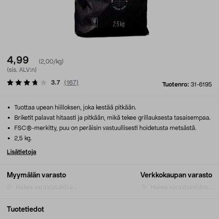
4,99
(2,00/kg)
(sis. ALV:n)
3.7
(
167
)
Tuotenro:
31-6195
Tuottaa upean hiilloksen, joka kestää pitkään.
Briketit palavat hitaasti ja pitkään, mikä tekee grillauksesta tasaisempaa.
FSC®-merkitty, puu on peräisin vastuullisesti hoidetusta metsästä.
2,5 kg.
Lisätietoja
Myymälän varasto
Verkkokaupan varasto
Hakee varastosaldoa...
Hakee varastosaldoa...
Tuotetiedot