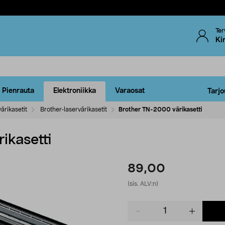
Ter
Ki
Pienrauta
Elektroniikka
Varaosat
Tarjo
ärikasetit
Brother-laservärikasetit
Brother TN-2000 värikasetti
ikasetti
89,00
(sis. ALV:n)
Product
quantity