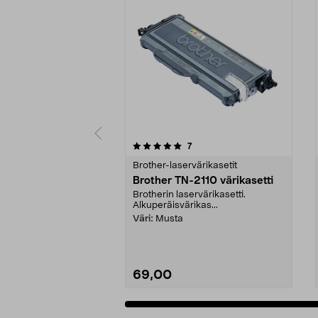
0 viidestä
4.5 viidestä
arvostelut
7
tähdestä
tähdestä
Brother-laservärikasetit
Brother TN-2110 värikasetti
Brotherin laservärikasetti.
Alkuperäisvärikas...
Väri:
Musta
69,00