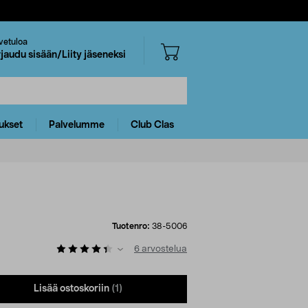
vetuloa
rjaudu sisään/Liity jäseneksi
ukset
Palvelumme
Club Clas
Tuotenro:
38-5006
6
arvostelua
Lisää ostoskoriin
(1)