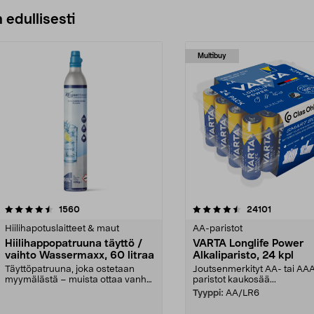
 edullisesti
Multibuy
4.5viidestä
arvostelut
4.5viidestä
arvostelut
1560
24101
tähdestä
Hiilihapotuslaitteet & maut
AA-paristot
Hiilihappopatruuna täyttö /
VARTA Longlife Power
vaihto Wassermaxx, 60 litraa
Alkaliparisto, 24 kpl
Täyttöpatruuna, joka ostetaan
Joutsenmerkityt AA- tai AA
myymälästä – muista ottaa vanha
paristot kaukosää...
patruuna mukaasi m...
Tyyppi:
AA/LR6