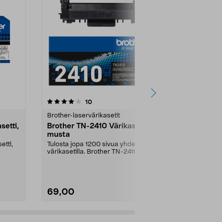
5.0 viidestä
arvostelut
5.0
10
4
tähdestä
tähdestä
Brother-laservärikasetit
Brother-laser
setti,
Brother TN-2410 Värikasetti,
Toner Brot
musta
Värikasetti
alkuperäin
etti,
Tulosta jopa 1200 sivua yhdellä
Jopa 1000 tar
värikasetilla. Brother TN-2410 –
mustana – sop
alkuperäinen vä...
yrityksiin. Brot
69,00
74,00