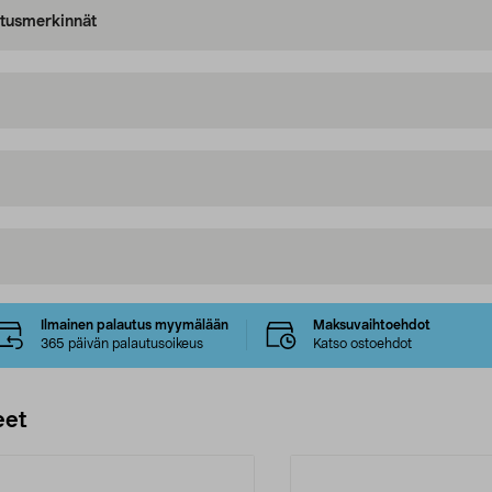
oitusmerkinnät
Ilmainen palautus myymälään
Maksuvaihtoehdot
365 päivän palautusoikeus
Katso ostoehdot
eet