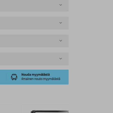
Nouda myymälästä
Ilmainen nouto myymälästä