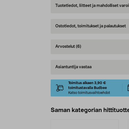
Tuotetiedot, liitteet ja mahdolliset var
Ostotiedot, toimitukset ja palautukset
Arvostelut
(6)
Asiantuntija vastaa
Toimitus alkaen 3,90 €
toimitustavalla Budbee
Katso toimitusvaihtoehdot
Saman kategorian hittituott