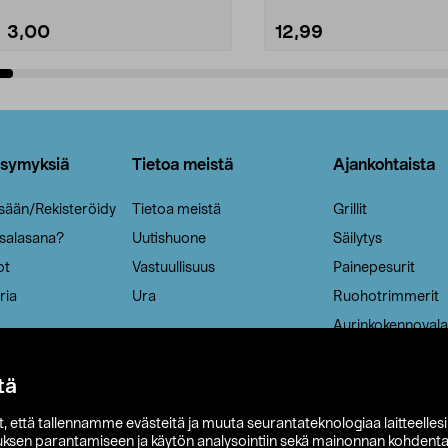
3,00
12,99
Lisää ostoskoriin
Lisää ostoskoriin
ysymyksiä
Tietoa meistä
Ajankohtaista
isään/Rekisteröidy
Tietoa meistä
Grillit
 salasana?
Uutishuone
Säilytys
ot
Vastuullisuus
Painepesurit
ria
Ura
Ruohotrimmerit
Aurinkokennovala
tä
it, että tallennamme evästeitä ja muuta seurantateknologiaa laitteelles
uksen parantamiseen ja käytön analysointiin sekä mainonnan kohdenta