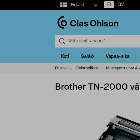
Select
FI
SV
Finland
market
Koti
Sähkö
Vapaa-aika
Etusivu
Elektroniikka
Mustepatruunat & v
Brother TN-2000 vär