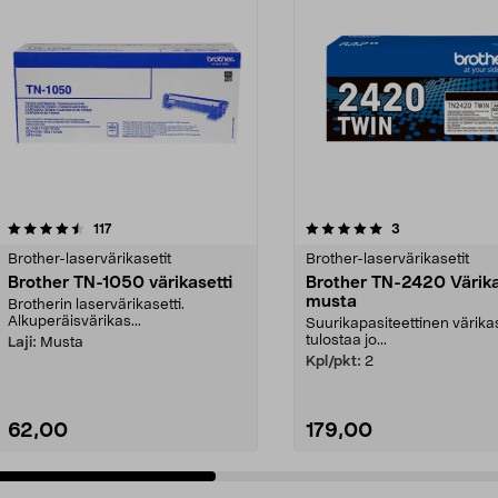
5.0 viidestä
arvostelut
4.0 viidestä
arvostelut
117
3
tähdestä
Brother-laservärikasetit
Brother-laservärikasetit
Brother TN-1050 värikasetti
Brother TN-2420 Värika
musta
Brotherin laservärikasetti.
Alkuperäisvärikas...
Suurikapasiteettinen värikas
tulostaa jo...
Laji:
Musta
Kpl/pkt:
2
62,00
179,00