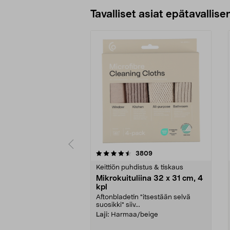
Tavalliset asiat epätavallisen
5viidestä
4.5viidestä
arvostelut
3809
tähdestä
tähdestä
Keittiön puhdistus & tiskaus
Mikrokuituliina 32 x 31 cm, 4
kpl
Aftonbladetin "itsestään selvä
suosikki" siiv...
Laji:
Harmaa/beige