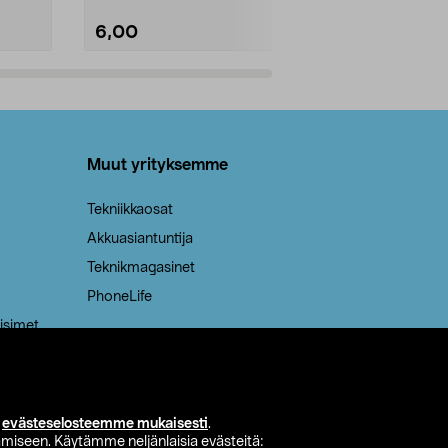
6,00
2,00
Lisää ostoskoriin
Lisää
Muut yrityksemme
Tekniikkaosat
Akkuasiantuntija
Teknikmagasinet
PhoneLife
isimet
i
evästeselosteemme mukaisesti
.
miseen. Käytämme neljänlaisia evästeitä: