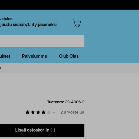
vetuloa
rjaudu sisään/Liity jäseneksi
ukset
Palvelumme
Club Clas
ä
Tuotenro:
39-4006-2
2
arvostelua
Lisää ostoskoriin
(1)