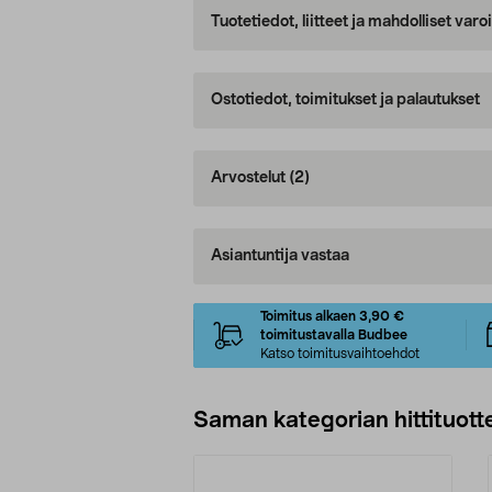
Tuotetiedot, liitteet ja mahdolliset var
Ostotiedot, toimitukset ja palautukset
Arvostelut
(2)
Asiantuntija vastaa
Toimitus alkaen 3,90 €
toimitustavalla Budbee
Katso toimitusvaihtoehdot
Saman kategorian hittituott