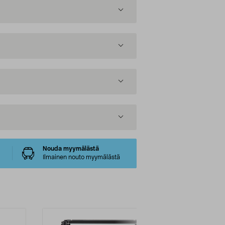
Nouda myymälästä
Ilmainen nouto myymälästä