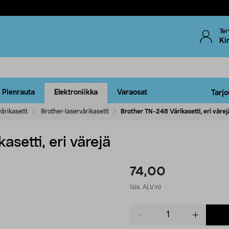
Ter
Ki
Pienrauta
Elektroniikka
Varaosat
Tarjo
ärikasetit
Brother-laservärikasetit
Brother TN-248 Värikasetti, eri värej
setti, eri värejä
74,00
(sis. ALV:n)
Product
quantity