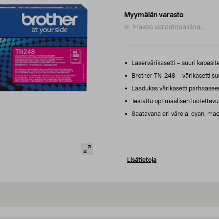
Myymälän varasto
Hakee varastosaldoa...
Laservärikasetti – suuri kapasite
Brother TN-248 – värikasetti suur
Laadukas värikasetti parhaaseen
Testattu optimaalisen luotettav
Saatavana eri värejä: cyan, mag
Lisätietoja