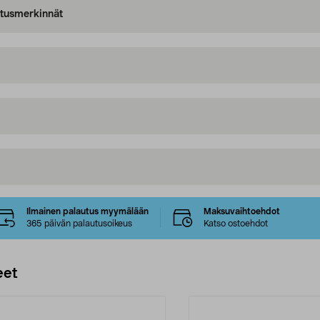
oitusmerkinnät
Ilmainen palautus myymälään
Maksuvaihtoehdot
365 päivän palautusoikeus
Katso ostoehdot
eet