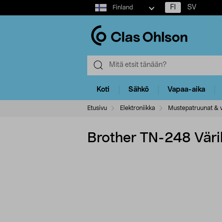
Select
FI
SV
Finland
market
Koti
Sähkö
Vapaa-aika
Etusivu
Elektroniikka
Mustepatruunat & v
Brother TN-248 Värika