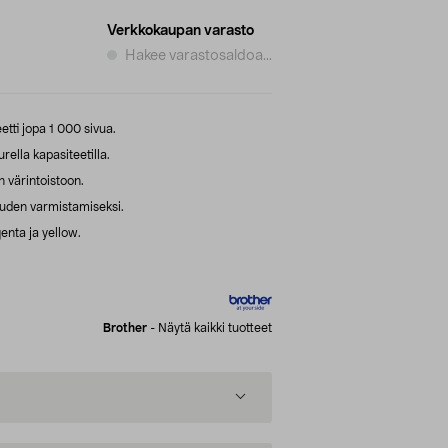
Verkkokaupan varasto
Hakee varastosaldoa...
etti jopa 1 000 sivua.
ella kapasiteetilla.
 värintoistoon.
uuden varmistamiseksi.
enta ja yellow.
Brother
-
Näytä kaikki tuotteet