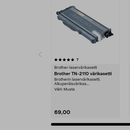
0 viidestä
4.5 viidestä
arvostelut
7
tähdestä
tähdestä
Brother-laservärikasetit
Brother TN-2110 värikasetti
Brotherin laservärikasetti.
Alkuperäisvärikas...
Väri:
Musta
69,00