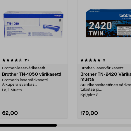
5.0 viidestä
arvostelut
4.0 viidestä
arvostelut
117
3
tähdestä
Brother-laservärikasetit
Brother-laservärikasetit
Brother TN-1050 värikasetti
Brother TN-2420 Värika
musta
Brotherin laservärikasetti.
Alkuperäisvärikas...
Suurikapasiteettinen värikas
tulostaa jo...
Laji:
Musta
Kpl/pkt:
2
62,00
179,00