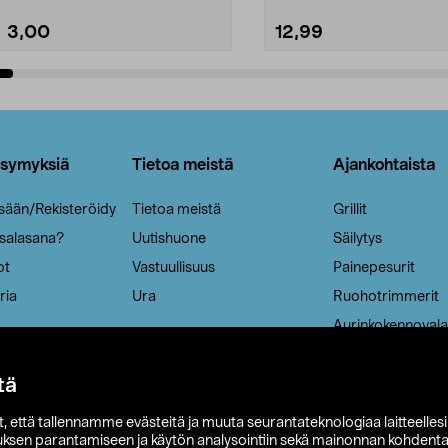
3,00
12,99
Lisää ostoskoriin
Lisää ostoskoriin
ysymyksiä
Tietoa meistä
Ajankohtaista
isään/Rekisteröidy
Tietoa meistä
Grillit
 salasana?
Uutishuone
Säilytys
ot
Vastuullisuus
Painepesurit
ria
Ura
Ruohotrimmerit
Aurinkokennovala
tä
it, että tallennamme evästeitä ja muuta seurantateknologiaa laitteelles
uksen parantamiseen ja käytön analysointiin sekä mainonnan kohdenta