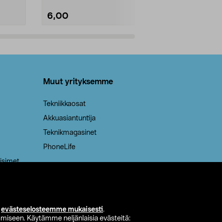
6,00
2,00
Lisää ostoskoriin
Lisää
Muut yrityksemme
Tekniikkaosat
Akkuasiantuntija
Teknikmagasinet
PhoneLife
isimet
i
evästeselosteemme mukaisesti
.
miseen. Käytämme neljänlaisia evästeitä: