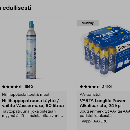
 edullisesti
Multibuy
4.5viidestä
arvostelut
4.5viidestä
arvostelut
1560
24101
tähdestä
Hiilihapotuslaitteet & maut
AA-paristot
Hiilihappopatruuna täyttö /
VARTA Longlife Power
vaihto Wassermaxx, 60 litraa
Alkaliparisto, 24 kpl
Täyttöpatruuna, joka ostetaan
Joutsenmerkityt AA- tai AA
myymälästä – muista ottaa vanha
paristot kaukosää...
patruuna mukaasi m...
Tyyppi:
AA/LR6