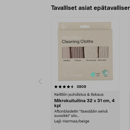
Tavalliset asiat epätavallisen
5viidestä
4.5viidestä
arvostelut
3809
tähdestä
tähdestä
Keittiön puhdistus & tiskaus
Mikrokuituliina 32 x 31 cm, 4
kpl
Aftonbladetin "itsestään selvä
suosikki" siiv...
Laji:
Harmaa/beige