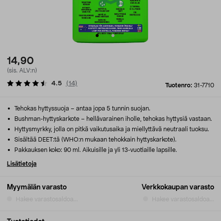
14,90
(sis. ALV:n)
4.5
(
14
)
Tuotenro:
31-7710
Tehokas hyttyssuoja – antaa jopa 5 tunnin suojan.
Bushman-hyttyskarkote – hellävarainen iholle, tehokas hyttysiä vastaan.
Hyttysmyrkky, jolla on pitkä vaikutusaika ja miellyttävä neutraali tuoksu.
Sisältää DEET:tä (WHO:n mukaan tehokkain hyttyskarkote).
Pakkauksen koko: 90 ml. Aikuisille ja yli 13-vuotiaille lapsille.
Lisätietoja
Myymälän varasto
Verkkokaupan varasto
Hakee varastosaldoa...
Hakee varastosaldoa...