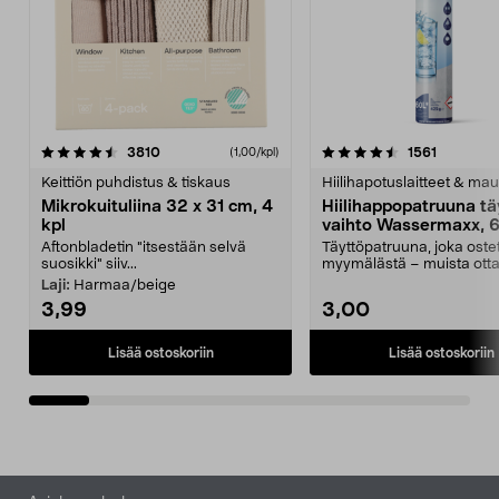
4.5viidestä
arvostelut
4.5viidestä
arvostelu
3810
1561
(1,00/kpl)
tähdestä
t
Keittiön puhdistus & tiskaus
Hiilihapotuslaitteet & mau
Mikrokuituliina 32 x 31 cm, 4
Hiilihappopatruuna tä
kpl
vaihto Wassermaxx, 6
Aftonbladetin "itsestään selvä
Täyttöpatruuna, joka ost
suosikki" siiv...
myymälästä – muista ott
patruuna mukaasi m...
Laji:
Harmaa/beige
3,99
3,00
Lisää ostoskoriin
Lisää ostoskoriin
Alatunniste