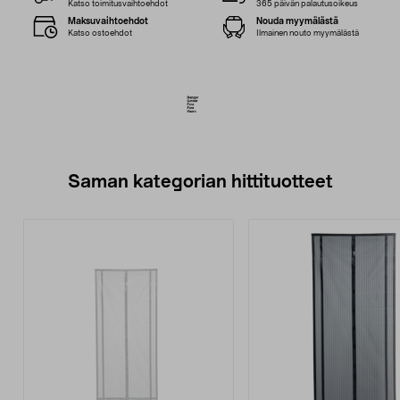
Katso toimitusvaihtoehdot
365 päivän palautusoikeus
Maksuvaihtoehdot
Nouda myymälästä
Katso ostoehdot
Ilmainen nouto myymälästä
Saman kategorian hittituotteet