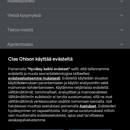
Asiakaspalvelu
Yleisiä kysymyksiä
Tietoa meistä
Ajankohtaista
Clas Ohlson käyttää evästeitä
Muut yrityksemme
Painamalla
”Hyväksy kaikki evästeet”
sallit, että tallennamme
Etsi myymälä
evästeitä ja muuta seurantateknologiaa laitteellesi
evästeselosteemme mukaisesti
. Evästeitä käytetään sivuston
käyttökokemuksen parantamiseen ja käytön analysointiin sekä
mainonnan kohdentamiseen. Käytämme neljänlaisia evästeitä:
SE
NO
FI
välttämättömät, toiminnalliset, analyyttiset ja mainosevästeet.
Välttämättömiin evästeisiin ei tarvita suostumustasi, sillä ne ovat
FI
SV
välttämättömiä verkkosivuston sisällön toimimisen kannalta. Voit
halutessasi muuttaa asetuksiasi painamalla
Asetukset
. Evästeiden
hyväksyminen on vapaaehtoista. Voit perua suostumuksesi milloin
vain muuttamalla evästeasetuksiasi, apua saat tarvittaessa
asiakaspalvelustamme.