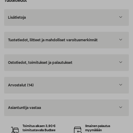
Tuotetiedot
Lisätietoja
Tuotetiedot, liitteet ja mahdolliset varoitusmerkinnät
Ostotiedot, toimitukset ja palautukset
Arvostelut
(14)
Asiantuntija vastaa
Toimitus alkaen 3,90 €
Ilmainen palautus
toimitustavalla Budbee
myymälään