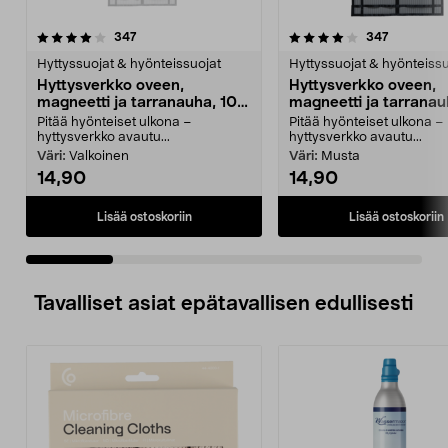
4.0 viidestä
arvostelut
4.0 viidestä
arvostelut
347
347
tähdestä
t
Hyttyssuojat & hyönteissuojat
Hyttyssuojat & hyönteissu
Hyttysverkko oveen,
Hyttysverkko oveen,
magneetti ja tarranauha, 100
magneetti ja tarranau
x 220 cm
x 220 cm
Pitää hyönteiset ulkona –
Pitää hyönteiset ulkona –
hyttysverkko avautu...
hyttysverkko avautu...
Väri:
Valkoinen
Väri:
Musta
14,90
14,90
Lisää ostoskoriin
Lisää ostoskoriin
Tavalliset asiat epätavallisen edullisesti