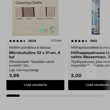
4.5viidestä
arvostelut
4.5viidestä
arvostel
3809
1560
(1,00/kpl)
tähdestä
t
Keittiön puhdistus & tiskaus
Hiilihapotuslaitteet & mau
Mikrokuituliina 32 x 31 cm, 4
Hiilihappopatruuna tä
kpl
vaihto Wassermaxx, 6
Aftonbladetin "itsestään selvä
Täyttöpatruuna, joka ost
suosikki" siiv...
myymälästä – muista ott
patruuna mukaasi m...
Laji:
Harmaa/beige
-
3,99
3,00
Lisää ostoskoriin
Lisää ostoskoriin