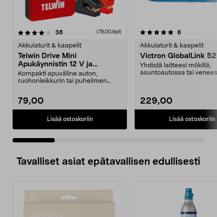
5.0 viidestä
arvostelut
4.5 viidestä
arvostelut
38
6
(79,00/kpl)
tähdestä
t
Akkulaturit & kaapelit
Akkulaturit & kaapelit
Telwin Drive Mini
Victron GlobalLink 5
Apukäynnistin 12 V ja
Yhdistä laitteesi mökillä,
varavirtalähde
asuntoautossa tai venees
Kompakti apuväline auton,
ei ole internet-yht...
ruohonleikkurin tai puhelimen
akulle. Telwin Drive Min...
79,00
229,00
Lisää ostoskoriin
Lisää ostoskoriin
Tavalliset asiat epätavallisen edullisesti