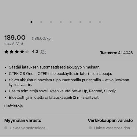
189,00
(189,00/kpl)
(sis. ALV:n)
4.3
(
7
)
Tuotenro:
41-4046
Säätää latauksen automaattisesti akkutyypin mukaan.
CTEK CS One – CTEK:n helppokäyttöisin laturi – ei nappeja.
12 V:n akkulaturi navoista riippumattomilla puristimilla – et voi koskaan
kytkeä väärin.
Useita toimintoja sovelluksen kautta: Wake Up, Recond, Supply.
Bluetooth ja irrotettava latauskaapeli (2 m) sisältyvät.
Lisätietoja
Myymälän varasto
Verkkokaupan varasto
Hakee varastosaldoa...
Hakee varastosaldoa...