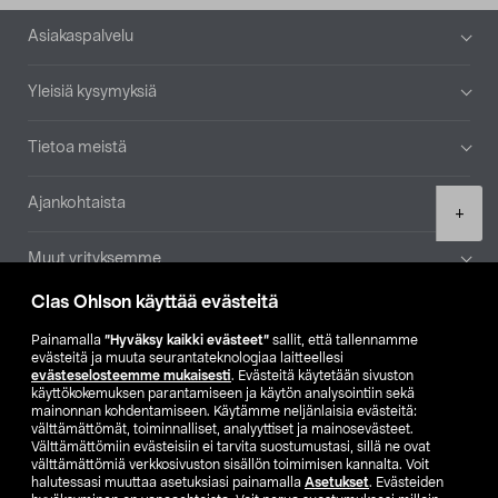
Alatunniste
Asiakaspalvelu
Yleisiä kysymyksiä
Tietoa meistä
Ajankohtaista
Product
+
quantity
Muut yrityksemme
Clas Ohlson käyttää evästeitä
Etsi myymälä
Painamalla
”Hyväksy kaikki evästeet”
sallit, että tallennamme
evästeitä ja muuta seurantateknologiaa laitteellesi
SE
NO
FI
evästeselosteemme mukaisesti
. Evästeitä käytetään sivuston
käyttökokemuksen parantamiseen ja käytön analysointiin sekä
FI
SV
mainonnan kohdentamiseen. Käytämme neljänlaisia evästeitä:
välttämättömät, toiminnalliset, analyyttiset ja mainosevästeet.
Välttämättömiin evästeisiin ei tarvita suostumustasi, sillä ne ovat
välttämättömiä verkkosivuston sisällön toimimisen kannalta. Voit
halutessasi muuttaa asetuksiasi painamalla
Asetukset
. Evästeiden