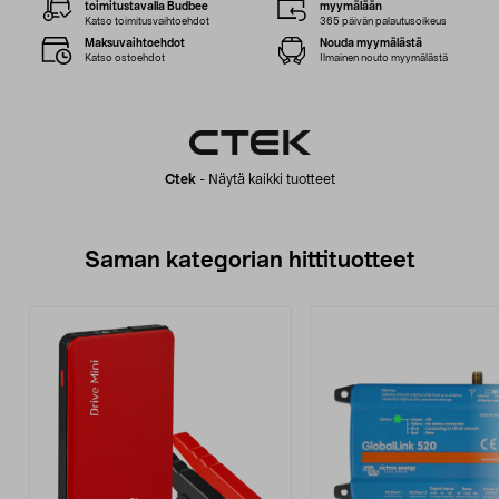
toimitustavalla Budbee
myymälään
Katso toimitusvaihtoehdot
365 päivän palautusoikeus
Maksuvaihtoehdot
Nouda myymälästä
Katso ostoehdot
Ilmainen nouto myymälästä
Ctek
-
Näytä kaikki tuotteet
Saman kategorian hittituotteet