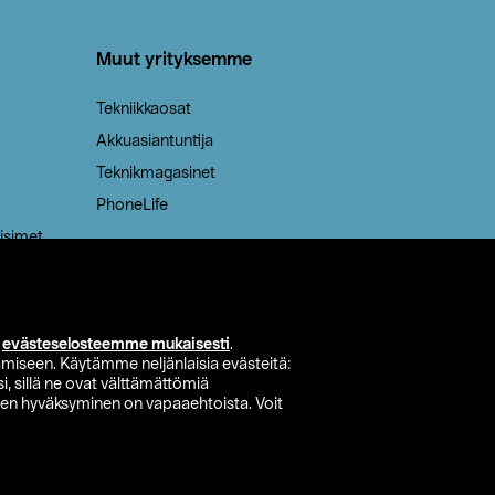
Muut yrityksemme
Tekniikkaosat
Akkuasiantuntija
Teknikmagasinet
PhoneLife
isimet
i
evästeselosteemme mukaisesti
.
miseen. Käytämme neljänlaisia evästeitä:
i, sillä ne ovat välttämättömiä
den hyväksyminen on vapaaehtoista. Voit
si myymälä