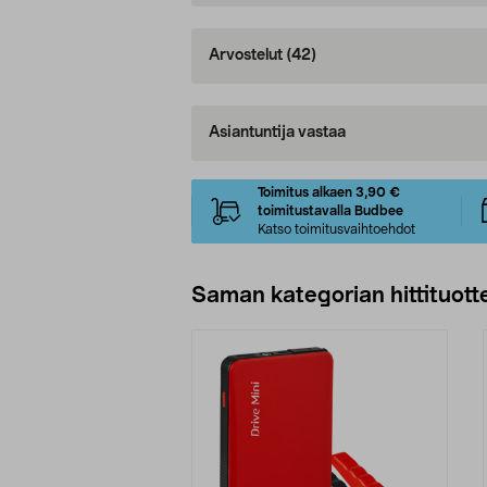
Arvostelut
(42)
Asiantuntija vastaa
Toimitus alkaen 3,90 €
toimitustavalla Budbee
Katso toimitusvaihtoehdot
Saman kategorian hittituott