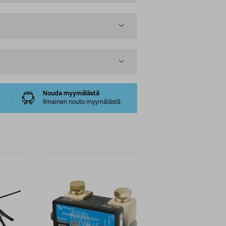
Nouda myymälästä
Ilmainen nouto myymälästä