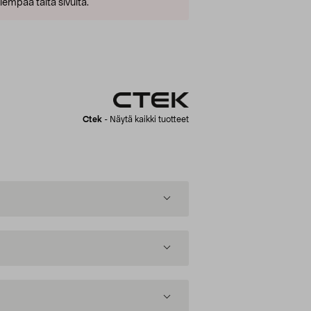
empaa tältä sivulta.
Ctek
-
Näytä kaikki tuotteet