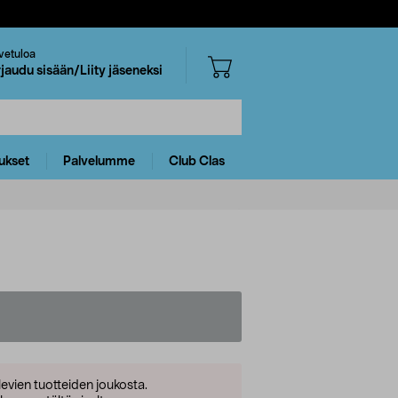
vetuloa
rjaudu sisään/Liity jäseneksi
ukset
Palvelumme
Club Clas
levien tuotteiden joukosta.