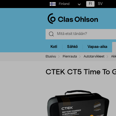
Select
FI
SV
Finland
market
Koti
Sähkö
Vapaa-aika
Etusivu
Pienrauta
Autotarvikkeet
Akk
CTEK CT5 Time To Go