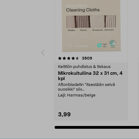
5viidestä
4.5viidestä
arvostelut
3809
tähdestä
tähdestä
Keittiön puhdistus & tiskaus
Mikrokuituliina 32 x 31 cm, 4
kpl
Aftonbladetin "itsestään selvä
suosikki" siiv...
Laji:
Harmaa/beige
3,99
Lisää ostoskoriin