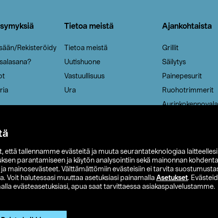
ysymyksiä
Tietoa meistä
Ajankohtaista
isään/Rekisteröidy
Tietoa meistä
Grillit
 salasana?
Uutishuone
Säilytys
ot
Vastuullisuus
Painepesurit
ria
Ura
Ruohotrimmerit
Aurinkokennovala
tä
it, että tallennamme evästeitä ja muuta seurantateknologiaa laitteelles
uksen parantamiseen ja käytön analysointiin sekä mainonnan kohdenta
t ja mainosevästeet. Välttämättömiin evästeisiin ei tarvita suostumustas
a. Voit halutessasi muuttaa asetuksiasi painamalla
Asetukset
. Evästei
lla evästeasetuksiasi, apua saat tarvittaessa asiakaspalvelustamme.
 Ohlson
Club Clas
Ostoehdot
Tietosuojaseloste
Et
Näytä hinnat ilman ALV:a