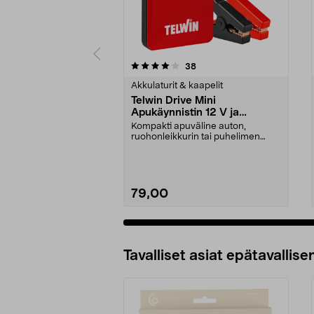
0 viidestä
5.0 viidestä
arvostelut
38
tähdestä
tähdestä
Akkulaturit & kaapelit
Telwin Drive Mini
Apukäynnistin 12 V ja
varavirtalähde
Kompakti apuväline auton,
ruohonleikkurin tai puhelimen
akulle. Telwin Drive Min...
79,00
Tavalliset asiat epätavallisen