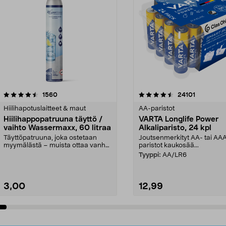
4.5viidestä
arvostelut
4.5viidestä
arvostelut
1560
24101
tähdestä
Hiilihapotuslaitteet & maut
AA-paristot
Hiilihappopatruuna täyttö /
VARTA Longlife Power
vaihto Wassermaxx, 60 litraa
Alkaliparisto, 24 kpl
Täyttöpatruuna, joka ostetaan
Joutsenmerkityt AA- tai AA
myymälästä – muista ottaa vanha
paristot kaukosää...
patruuna mukaasi m...
Tyyppi:
AA/LR6
3,00
12,99
Lisää ostoskoriin
Lisää ostoskoriin