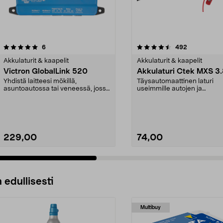
4.5 viidestä
arvostelut
5.0 viidestä
arvostelut
6
492
tähdestä
Akkulaturit & kaapelit
Akkulaturit & kaapelit
Victron GlobalLink 520
Akkulaturi Ctek MXS 3
Yhdistä laitteesi mökillä,
Täysautomaattinen laturi
asuntoautossa tai veneessä, jossa
useimmille autojen ja
ei ole internet-yht...
moottoripyörien akuille. 7-por
229,00
74,00
 edullisesti
Multibuy