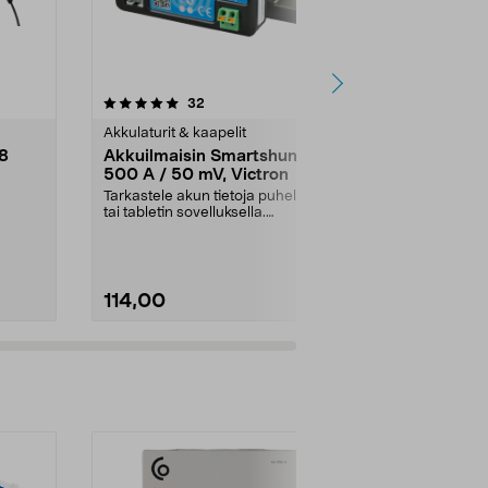
4.5 viidestä
arvostelut
4.5
32
1
tähdestä
tähdestä
Akkulaturit & kaapelit
Akkulaturit & 
.8
Akkuilmaisin Smartshunt
Latauskaape
500 A / 50 mV, Victron
Eyelet M8
Tarkastele akun tietoja puhelimen
55 cm:n kaapel
tai...
tai tabletin sovelluksella.
CTEK-laturiin.
Smartshunt sopii a...
näyttää, k...
114,00
10,99