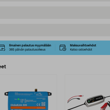
Ilmainen palautus myymälään
Maksuvaihtoehdot
365 päivän palautusoikeus
Katso ostoehdot
eet