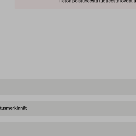
Tietoa poistuneesta tuotteesta löydät al
oitusmerkinnät