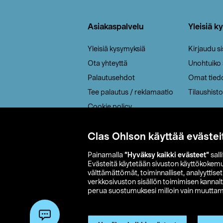
Alatunniste
Asiakaspalvelu
Yleisiä k
Yleisiä kysymyksiä
Kirjaudu s
Ota yhteyttä
Unohtuiko
Palautusehdot
Omat tied
Tee palautus / reklamaatio
Tilaushisto
Cookie policy
Toimitustavat
Clas Ohlson käyttää evästei
Saavutettavuus
Painamalla
”Hyväksy kaikki evästeet”
sall
Evästeitä käytetään sivuston käyttökokem
välttämättömät, toiminnalliset, analyyttise
verkkosivuston sisällön toimimisen kannalt
perua suostumuksesi milloin vain muuttama
© 2026 Clas