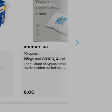
4.5viidestä
arvostelut
4.5
471
6
tähdestä
tähdestä
Pölypussit
Kierrätys & ro
Pölypussi C3100, 4 kpl
Roskapussi,
kahvat, 30 l
Laadukkaat pölypussit ovat
markkinoiden parhaimpia.
A-
Testivoittaja 
Kestävä, jopa 50 % suurempi ...
roskapussi u
Roskapussi, jo
6,00
2,00
Lisää ostoskoriin
Lisää