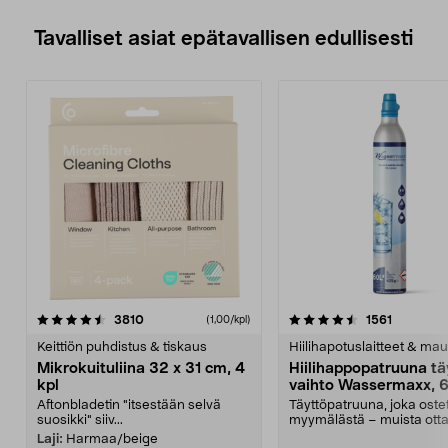
Tavalliset asiat epätavallisen edullisesti
4.5viidestä
arvostelut
4.5viidestä
arvostelu
3810
1561
(1,00/kpl)
tähdestä
t
Keittiön puhdistus & tiskaus
Hiilihapotuslaitteet & mau
Mikrokuituliina 32 x 31 cm, 4
Hiilihappopatruuna tä
kpl
vaihto Wassermaxx, 6
Aftonbladetin "itsestään selvä
Täyttöpatruuna, joka ost
suosikki" siiv...
myymälästä – muista ott
patruuna mukaasi m...
Laji:
Harmaa/beige