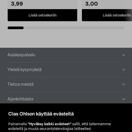
3,99
3,00
Lisää ostoskoriin
Lisää ostoskoriin
Alatunniste
Asiakaspalvelu
Yleisiä kysymyksiä
Tietoa meistä
Ajankohtaista
Clas Ohlson käyttää evästeitä
Muut yrityksemme
Painamalla
”Hyväksy kaikki evästeet”
sallit, että tallennamme
Etsi myymälä
evästeitä ja muuta seurantateknologiaa laitteellesi