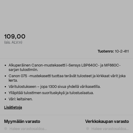
109,00
(sis. ALV:n)
Tuotenro:
10-2-411
Alkuperäinen Canon-mustekasetti i-Sensys LBP640C- ja MF660C-
sarjan tulostimiin.
Canon 075 -mustekasetti tuottaa terävät tulosteet ja kirkkaat värit joka
kerta.
Väritulostukseen – jopa 1300 sivua yhdellä värikasetilla.
Ylläpitää tulostimen suorituskykyä ja tulostuslaatua.
Väri: keltainen.
Lisätietoja
Myymälän varasto
Verkkokaupan varasto
Hakee varastosaldoa...
Hakee varastosaldoa...