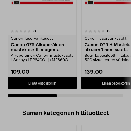
arvostelut
arvostelut
0
0
0.0 viidestä
0.0 viidestä
tähdestä
t
Canon-laservärikasetit
Canon-laservärikasetit
Canon 075 Alkuperäinen
Canon 075 H Musteka
mustekasetti, magenta
alkuperäinen, suuri
kapasiteetti, keltaine
Alkuperäinen Canon-mustekasetti
Suuri kapasiteetti – tulos
i-Sensys LBP640C- ja MF660C-
500 sivua ennen väriaine
sarjan tulostimiin. ...
vaihtoa. Ca...
109,00
139,00
Lisää ostoskoriin
Lisää ostoskoriin
Saman kategorian hittituotteet