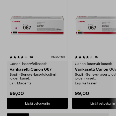
4.0 viidestä
arvostelut
4.0 viidestä
arvostelut
10
10
(99,00/kpl)
tähdestä
t
Canon-laservärikasetit
Canon-laservärikasetit
Värikasetti Canon 067
Värikasetti Canon 06
Sopii i-Sensys-lasertulostimiin,
Sopii i-Sensys-lasertulost
joiden kaset...
joiden kaset...
Laji:
Magenta
Laji:
Keltainen
99,00
99,00
Lisää ostoskoriin
Lisää ostoskoriin