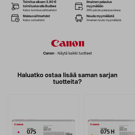
Toimitus alkaen 3,90 €
Ilmainen palautus
toimitustavalla Budbee
myymälään
Katso toimitusvaihtoehdot
365 päivän palautusoikeus
Maksuvaihtoehdot
Nouda myymälästä
Katso ostoehdot
Ilmainen nouto myymälästä
Canon
-
Näytä kaikki tuotteet
Haluatko ostaa lisää saman sarjan
tuotteita?