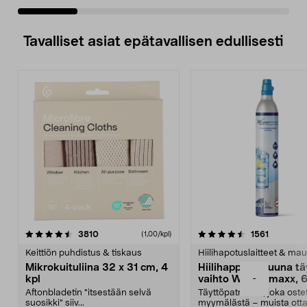
Tavalliset asiat epätavallisen edullisesti
4.5viidestä
arvostelut
4.5viidestä
arvostelu
3810
1561
(1,00/kpl)
tähdestä
t
Keittiön puhdistus & tiskaus
Hiilihapotuslaitteet & mau
Mikrokuituliina 32 x 31 cm, 4
Hiilihappopatruuna tä
-
kpl
vaihto Wassermaxx, 6
Aftonbladetin "itsestään selvä
Täyttöpatruuna, joka ost
suosikki" siiv...
myymälästä – muista ott