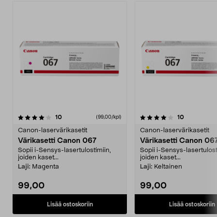
4.0 viidestä
arvostelut
4.0 viidestä
arvostelut
10
10
(99,00/kpl)
tähdestä
t
Canon-laservärikasetit
Canon-laservärikasetit
Värikasetti Canon 067
Värikasetti Canon 06
Sopii i-Sensys-lasertulostimiin,
Sopii i-Sensys-lasertulost
joiden kaset...
joiden kaset...
Laji:
Magenta
Laji:
Keltainen
99,00
99,00
Lisää ostoskoriin
Lisää ostoskoriin