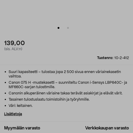
139,00
(sis. ALV:n)
Tuotenro:
10-2-412
Suuri kapasiteetti – tulostaa jopa 2 500 sivua ennen väriainekasetin
vaihtoa.
Canon 075 H -mustekasetti – suunniteltu Canon i-Sensys LBP640C- ja
MF660C-sarjan tulostimille.
Canonin alkuperäinen väriaine takaa terävät asiakirjat ja elävät värit.
Tasainen tulostuslaatu toimistoihin ja työryhmille.
Väri: keltainen.
Lisätietoja
Myymälän varasto
Verkkokaupan varasto