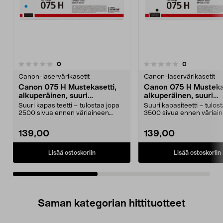
arvostelut
arvostelut
0
0
0.0 viidestä
0.0 viidestä
tähdestä
t
Canon-laservärikasetit
Canon-laservärikasetit
Canon 075 H Mustekasetti,
Canon 075 H Musteka
alkuperäinen, suuri
alkuperäinen, suuri
kapasiteetti, cyan
kapasiteetti, musta
Suuri kapasiteetti – tulostaa jopa
Suuri kapasiteetti – tulos
2500 sivua ennen väriaineen
3500 sivua ennen väriai
vaihtoa. Canon 07...
vaihtoa. Canon 07...
139,00
139,00
Lisää ostoskoriin
Lisää ostoskoriin
Saman kategorian hittituotteet