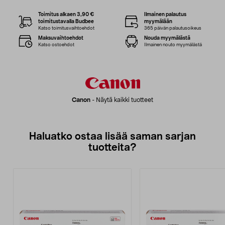
Toimitus alkaen 3,90 €
Ilmainen palautus
toimitustavalla Budbee
myymälään
Katso toimitusvaihtoehdot
365 päivän palautusoikeus
Maksuvaihtoehdot
Nouda myymälästä
Katso ostoehdot
Ilmainen nouto myymälästä
Canon
-
Näytä kaikki tuotteet
Haluatko ostaa lisää saman sarjan
tuotteita?