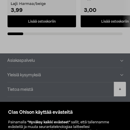
patruuna mukaasi m...
Laji:
Harmaa/beige
3,99
3,00
Lisää ostoskoriin
Lisää ostoskoriin
Alatunniste
Asiakaspalvelu
Yleisiä kysymyksiä
Product
+
Tietoa meistä
quantity
Ajankohtaista
Clas Ohlson käyttää evästeitä
Muut yrityksemme
Painamalla
”Hyväksy kaikki evästeet”
sallit, että tallennamme
evästeitä ja muuta seurantateknologiaa laitteellesi