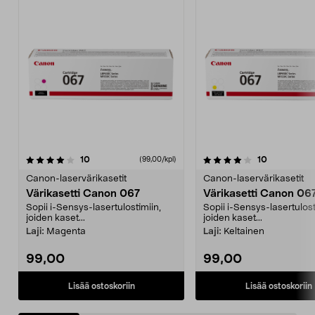
4.0 viidestä
arvostelut
4.0 viidestä
arvostelut
10
10
(99,00/kpl)
tähdestä
t
Canon-laservärikasetit
Canon-laservärikasetit
Värikasetti Canon 067
Värikasetti Canon 06
Sopii i-Sensys-lasertulostimiin,
Sopii i-Sensys-lasertulost
joiden kaset...
joiden kaset...
Laji:
Magenta
Laji:
Keltainen
99,00
99,00
Lisää ostoskoriin
Lisää ostoskoriin