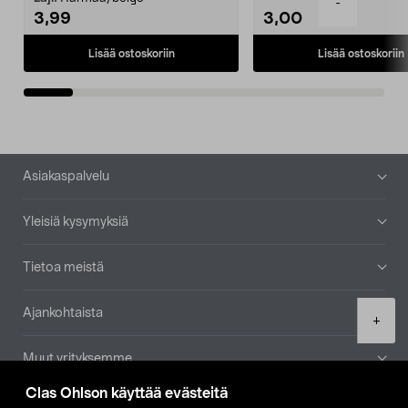
-
3,99
3,00
Lisää ostoskoriin
Lisää ostoskoriin
Alatunniste
Asiakaspalvelu
Yleisiä kysymyksiä
Tietoa meistä
Ajankohtaista
Product
+
quantity
Muut yrityksemme
Clas Ohlson käyttää evästeitä
Etsi myymälä