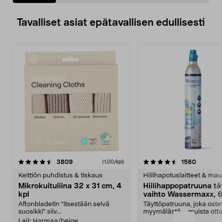
Tavalliset asiat epätavallisen edullisesti
4.5viidestä
arvostelut
4.5viidestä
arvostel
3809
1560
(1,00/kpl)
tähdestä
t
Keittiön puhdistus & tiskaus
Hiilihapotuslaitteet & mau
Mikrokuituliina 32 x 31 cm, 4
Hiilihappopatruuna tä
kpl
vaihto Wassermaxx, 6
Aftonbladetin "itsestään selvä
Täyttöpatruuna, joka ost
suosikki" siiv...
myymälästä – muista ott
patruuna mukaasi m...
Laji:
Harmaa/beige