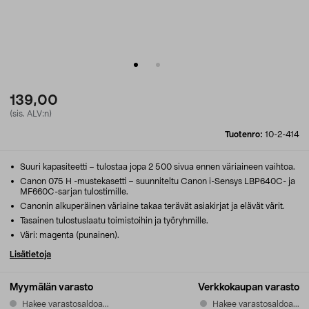
139,00
(sis. ALV:n)
Tuotenro:
10-2-414
Suuri kapasiteetti – tulostaa jopa 2 500 sivua ennen väriaineen vaihtoa.
Canon 075 H -mustekasetti – suunniteltu Canon i-Sensys LBP640C- ja
MF660C-sarjan tulostimille.
Canonin alkuperäinen väriaine takaa terävät asiakirjat ja elävät värit.
Tasainen tulostuslaatu toimistoihin ja työryhmille.
Väri: magenta (punainen).
Lisätietoja
Myymälän varasto
Verkkokaupan varasto
Hakee varastosaldoa...
Hakee varastosaldoa...