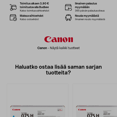
Toimitus alkaen 3,90 €
Ilmainen palautus
toimitustavalla Budbee
myymälään
Katso toimitusvaihtoehdot
365 päivän palautusoikeus
Maksuvaihtoehdot
Nouda myymälästä
Katso ostoehdot
Ilmainen nouto myymälästä
Canon
-
Näytä kaikki tuotteet
Haluatko ostaa lisää saman sarjan
tuotteita?