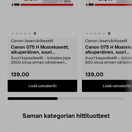
arvostelut
arvostelut
0
0
0.0 viidestä
0.0 viidestä
tähdestä
t
Canon-laservärikasetit
Canon-laservärikasetit
Canon 075 H Mustekasetti,
Canon 075 H Musteka
alkuperäinen, suuri
alkuperäinen, suuri
kapasiteetti, cyan
kapasiteetti, keltaine
Suuri kapasiteetti – tulostaa jopa
Suuri kapasiteetti – tulos
2500 sivua ennen väriaineen
500 sivua ennen väriaine
vaihtoa. Canon 07...
vaihtoa. Ca...
139,00
139,00
Lisää ostoskoriin
Lisää ostoskoriin
Saman kategorian hittituotteet