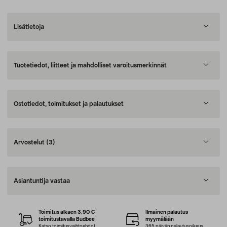
Lisätietoja
Tuotetiedot, liitteet ja mahdolliset varoitusmerkinnät
Ostotiedot, toimitukset ja palautukset
Arvostelut
(3)
Asiantuntija vastaa
Toimitus alkaen 3,90 €
Ilmainen palautus
toimitustavalla Budbee
myymälään
Katso toimitusvaihtoehdot
365 päivän palautusoikeus