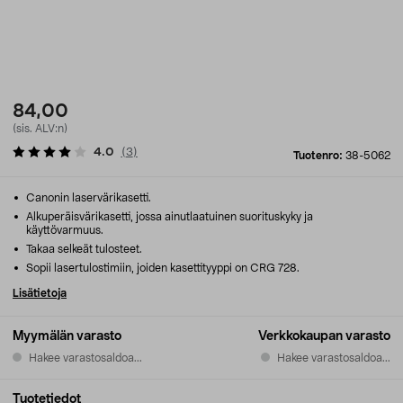
84,00
(sis. ALV:n)
4.0
(
3
)
Tuotenro:
38-5062
Canonin laservärikasetti.
Alkuperäisvärikasetti, jossa ainutlaatuinen suorituskyky ja
käyttövarmuus.
Takaa selkeät tulosteet.
Sopii lasertulostimiin, joiden kasettityyppi on CRG 728.
Lisätietoja
Myymälän varasto
Verkkokaupan varasto
Hakee varastosaldoa...
Hakee varastosaldoa...
Tuotetiedot