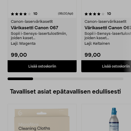
4.0 viidestä
arvostelut
4.0 viidestä
arvostelut
10
10
(99,00/kpl)
tähdestä
t
Canon-laservärikasetit
Canon-laservärikasetit
Värikasetti Canon 067
Värikasetti Canon 06
Sopii i-Sensys-lasertulostimiin,
Sopii i-Sensys-lasertulost
joiden kaset...
joiden kaset...
Laji:
Magenta
Laji:
Keltainen
99,00
99,00
Lisää ostoskoriin
Lisää ostoskoriin
Tavalliset asiat epätavallisen edullisesti