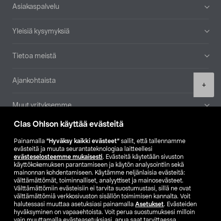
Alatunniste
Asiakaspalvelu
Yleisiä kysymyksiä
Tietoa meistä
Ajankohtaista
Product
+
quantity
Muut yrityksemme
Clas Ohlson käyttää evästeitä
Etsi myymälä
Painamalla
”Hyväksy kaikki evästeet”
sallit, että tallennamme
evästeitä ja muuta seurantateknologiaa laitteellesi
SE
NO
FI
evästeselosteemme mukaisesti
. Evästeitä käytetään sivuston
käyttökokemuksen parantamiseen ja käytön analysointiin sekä
FI
SV
mainonnan kohdentamiseen. Käytämme neljänlaisia evästeitä:
välttämättömät, toiminnalliset, analyyttiset ja mainosevästeet.
Välttämättömiin evästeisiin ei tarvita suostumustasi, sillä ne ovat
välttämättömiä verkkosivuston sisällön toimimisen kannalta. Voit
halutessasi muuttaa asetuksiasi painamalla
Asetukset
. Evästeiden
hyväksyminen on vapaaehtoista. Voit perua suostumuksesi milloin
vain muuttamalla evästeasetuksiasi, apua saat tarvittaessa