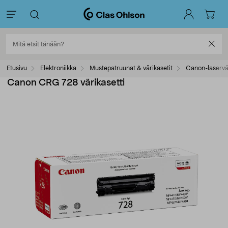
Etusivu
Elektroniikka
Mustepatruunat & värikasetit
Canon-laservär
Canon CRG 728 värikasetti