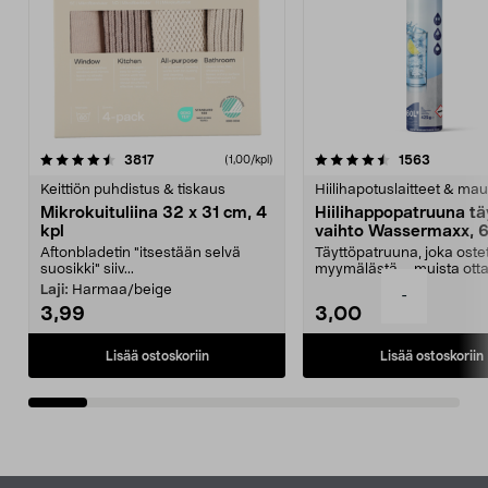
4.5viidestä
arvostelut
4.5viidestä
arvostelu
3817
1563
(1,00/kpl)
tähdestä
t
Keittiön puhdistus & tiskaus
Hiilihapotuslaitteet & mau
Mikrokuituliina 32 x 31 cm, 4
Hiilihappopatruuna tä
kpl
vaihto Wassermaxx, 6
Aftonbladetin "itsestään selvä
Täyttöpatruuna, joka ost
suosikki" siiv...
myymälästä – muista ott
patruuna mukaasi m...
Laji:
Harmaa/beige
-
3,99
3,00
Lisää ostoskoriin
Lisää ostoskoriin