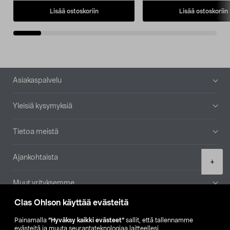
Lisää ostoskoriin
Lisää ostoskoriin
Alatunniste
Asiakaspalvelu
Yleisiä kysymyksiä
Tietoa meistä
Ajankohtaista
Product
+
quantity
Muut yrityksemme
Clas Ohlson käyttää evästeitä
Etsi myymälä
Painamalla
”Hyväksy kaikki evästeet”
sallit, että tallennamme
evästeitä ja muuta seurantateknologiaa laitteellesi