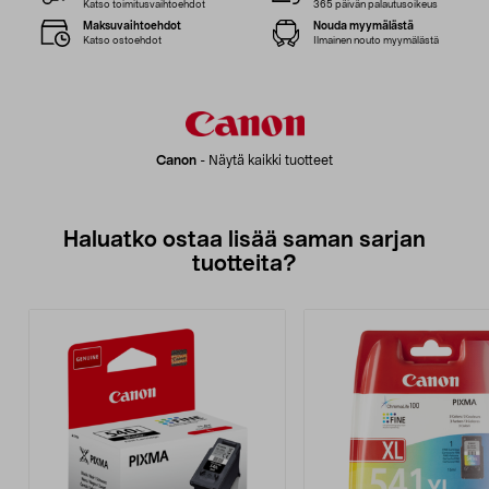
Katso toimitusvaihtoehdot
365 päivän palautusoikeus
Maksuvaihtoehdot
Nouda myymälästä
Katso ostoehdot
Ilmainen nouto myymälästä
Canon
-
Näytä kaikki tuotteet
Haluatko ostaa lisää saman sarjan
tuotteita?