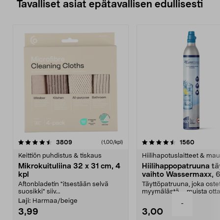
Tavalliset asiat epätavallisen edullisesti
4.5viidestä
arvostelut
4.5viidestä
arvostel
3809
1560
(1,00/kpl)
tähdestä
t
Keittiön puhdistus & tiskaus
Hiilihapotuslaitteet & mau
Mikrokuituliina 32 x 31 cm, 4
Hiilihappopatruuna tä
kpl
vaihto Wassermaxx, 6
Aftonbladetin "itsestään selvä
Täyttöpatruuna, joka ost
suosikki" siiv...
myymälästä – muista ott
patruuna mukaasi m...
Laji:
Harmaa/beige
-
3,99
3,00