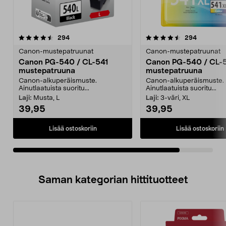
4.5viidestä
arvostelut
arvostelut
294
294
tähdestä
Canon-mustepatruunat
Canon-mustepatruunat
Canon PG-540 / CL-541
Canon PG-540 / CL-
mustepatruuna
mustepatruuna
Canon-alkuperäismuste.
Canon-alkuperäismuste.
Ainutlaatuista suoritu...
Ainutlaatuista suoritu...
Laji:
Musta, L
Laji:
3-väri, XL
39,95
39,95
Lisää ostoskoriin
Lisää ostoskoriin
Saman kategorian hittituotteet