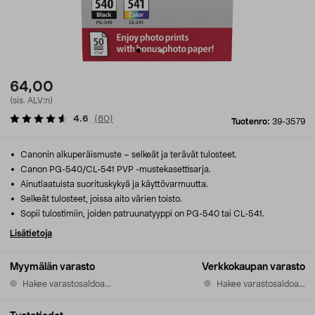
64,00
(sis. ALV:n)
4.6
(
80
)
Tuotenro:
39-3579
Canonin alkuperäismuste – selkeät ja terävät tulosteet.
Canon PG-540/CL-541 PVP -mustekasettisarja.
Ainutlaatuista suorituskykyä ja käyttövarmuutta.
Selkeät tulosteet, joissa aito värien toisto.
Sopii tulostimiin, joiden patruunatyyppi on PG-540 tai CL-541.
Lisätietoja
Myymälän varasto
Verkkokaupan varasto
Hakee varastosaldoa...
Hakee varastosaldoa...