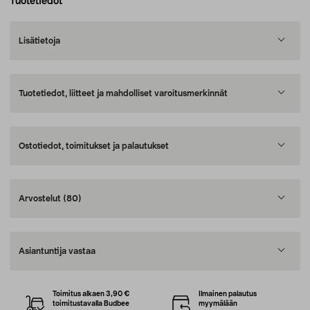
Tuotetiedot
Lisätietoja
Tuotetiedot, liitteet ja mahdolliset varoitusmerkinnät
Ostotiedot, toimitukset ja palautukset
Arvostelut
(80)
Asiantuntija vastaa
Toimitus alkaen 3,90 €
Ilmainen palautus
toimitustavalla Budbee
myymälään