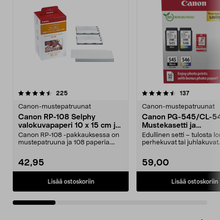
4.5 viidestä
arvostelut
4.5 viidestä
arvostelut
225
137
tähdestä
t
Canon-mustepatruunat
Canon-mustepatruunat
Canon RP-108 Selphy
Canon PG-545/CL-5
valokuvapaperi 10 x 15 cm ja
Mustekasetti ja
mustepatruuna
valokuvapaperi
Canon RP-108 -pakkauksessa on
Edullinen setti – tulosta 
mustepatruuna ja 108 paperia.
perhekuvat tai juhlakuva
Canon Selphy -tulost...
PG-545/CL-...
42,95
59,00
Lisää ostoskoriin
Lisää ostoskoriin