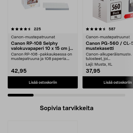
4.5 viidestä
arvostelut
4.5 viidestä
arvostelut
225
587
tähdestä
t
Canon-mustepatruunat
Canon-mustepatruunat
Canon RP-108 Selphy
Canon PG-560 / CL-
valokuvapaperi 10 x 15 cm ja
mustekasetti
mustepatruuna
Canon RP-108 -pakkauksessa on
Canon-alkuperäismuste. 
mustepatruuna ja 108 paperia.
tulosteet, joi...
Canon Selphy -tulost...
Laji:
Musta, XL
42,95
37,95
Lisää ostoskoriin
Lisää ostoskoriin
Sopivia tarvikkeita