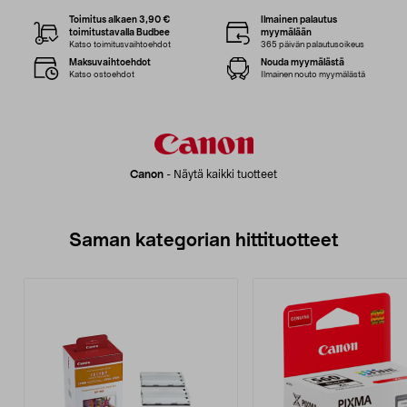
Toimitus alkaen 3,90 €
Ilmainen palautus
toimitustavalla Budbee
myymälään
Katso toimitusvaihtoehdot
365 päivän palautusoikeus
Maksuvaihtoehdot
Nouda myymälästä
Katso ostoehdot
Ilmainen nouto myymälästä
Canon
-
Näytä kaikki tuotteet
Saman kategorian hittituotteet