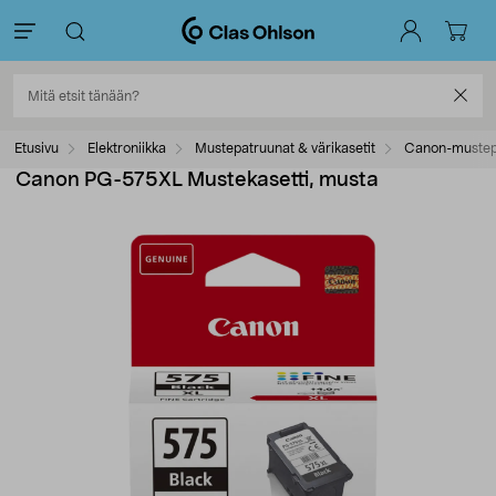
Etusivu
Elektroniikka
Mustepatruunat & värikasetit
Canon-mustep
Canon PG-575XL Mustekasetti, musta