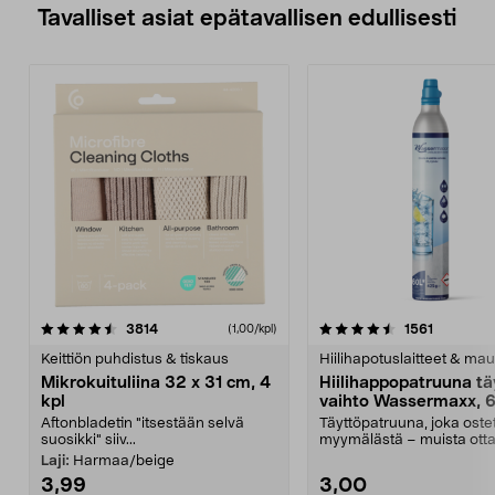
Tavalliset asiat epätavallisen edullisesti
4.5viidestä
arvostelut
4.5viidestä
arvostelu
3814
1561
(1,00/kpl)
tähdestä
t
Keittiön puhdistus & tiskaus
Hiilihapotuslaitteet & mau
Mikrokuituliina 32 x 31 cm, 4
Hiilihappopatruuna tä
kpl
vaihto Wassermaxx, 6
Aftonbladetin "itsestään selvä
Täyttöpatruuna, joka ost
suosikki" siiv...
myymälästä – muista ott
patruuna mukaasi m...
Laji:
Harmaa/beige
3,99
3,00