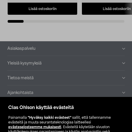
Lisää ostoskoriin
Lisää ostoskoriin
Alatunniste
Asiakaspalvelu
Yleisiä kysymyksiä
Tietoa meistä
Ajankohtaista
Clas Ohlson käyttää evästeitä
Muut yrityksemme
Painamalla
”Hyväksy kaikki evästeet”
sallit, että tallennamme
Etsi myymälä
evästeitä ja muuta seurantateknologiaa laitteellesi
evästeselosteemme mukaisesti
. Evästeitä käytetään sivuston
käyttökokemuksen parantamiseen ja käytön analysointiin sekä