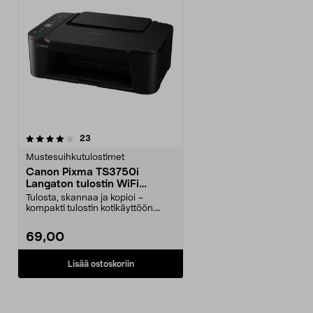
arvostelut
23
Mustesuihkutulostimet
Canon Pixma TS3750i
Langaton tulostin WiFi
skanneri, väri
Tulosta, skannaa ja kopioi –
kompakti tulostin kotikäyttöön.
Langaton tulostin W...
69,00
Lisää ostoskoriin