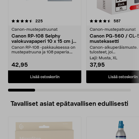
4.5 viidestä
arvostelut
4.5 viidestä
arvostelut
225
587
tähdestä
t
Canon-mustepatruunat
Canon-mustepatruunat
Canon RP-108 Selphy
Canon PG-560 / CL-
valokuvapaperi 10 x 15 cm ja
mustekasetti
mustepatruuna
Canon RP-108 -pakkauksessa on
Canon-alkuperäismuste. 
mustepatruuna ja 108 paperia.
tulosteet, joi...
Canon Selphy -tulost...
Laji:
Musta, XL
42,95
37,95
Lisää ostoskoriin
Lisää ostoskoriin
Tavalliset asiat epätavallisen edullisesti