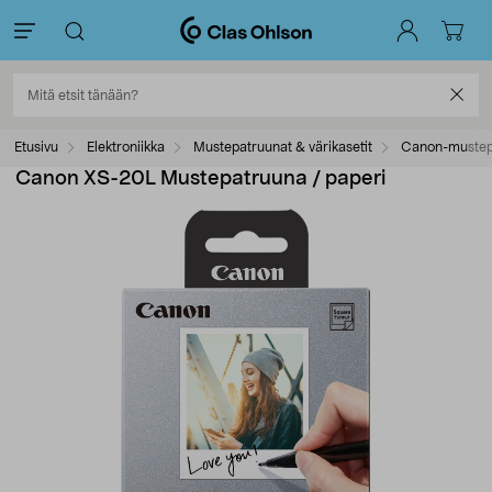
Etusivu
Elektroniikka
Mustepatruunat & värikasetit
Canon-mustep
Canon XS-20L Mustepatruuna / paperi