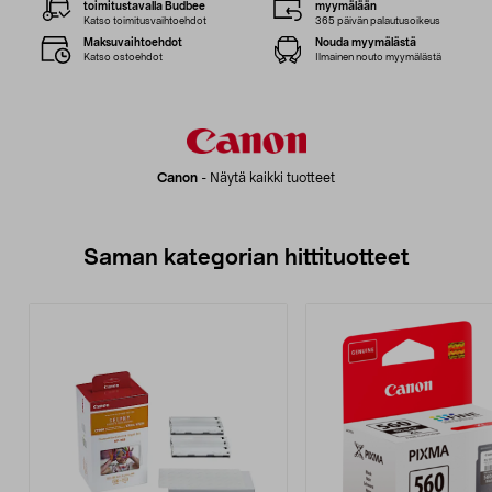
toimitustavalla Budbee
myymälään
Katso toimitusvaihtoehdot
365 päivän palautusoikeus
Maksuvaihtoehdot
Nouda myymälästä
Katso ostoehdot
Ilmainen nouto myymälästä
Canon
-
Näytä kaikki tuotteet
Saman kategorian hittituotteet