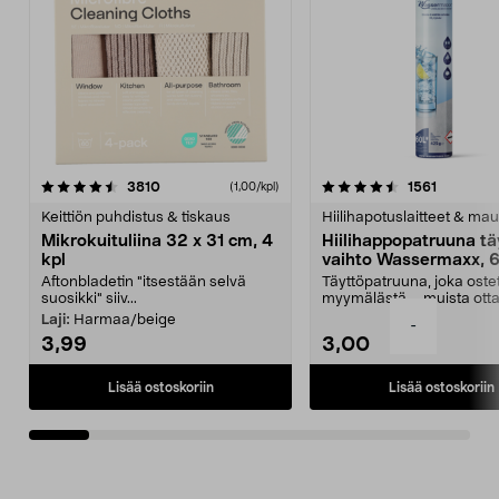
4.5viidestä
arvostelut
4.5viidestä
arvostelu
3810
1561
(1,00/kpl)
tähdestä
t
Keittiön puhdistus & tiskaus
Hiilihapotuslaitteet & mau
Mikrokuituliina 32 x 31 cm, 4
Hiilihappopatruuna tä
kpl
vaihto Wassermaxx, 6
Aftonbladetin "itsestään selvä
Täyttöpatruuna, joka ost
suosikki" siiv...
myymälästä – muista ott
patruuna mukaasi m...
Laji:
Harmaa/beige
-
3,99
3,00
Lisää ostoskoriin
Lisää ostoskoriin