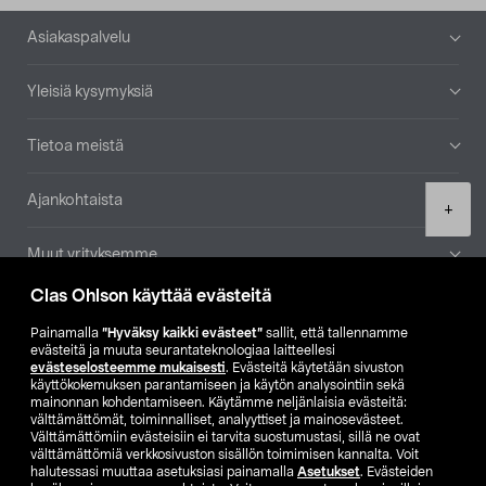
Alatunniste
Asiakaspalvelu
Yleisiä kysymyksiä
Tietoa meistä
Ajankohtaista
Product
+
quantity
Muut yrityksemme
Clas Ohlson käyttää evästeitä
Etsi myymälä
Painamalla
”Hyväksy kaikki evästeet”
sallit, että tallennamme
evästeitä ja muuta seurantateknologiaa laitteellesi
SE
NO
FI
evästeselosteemme mukaisesti
. Evästeitä käytetään sivuston
käyttökokemuksen parantamiseen ja käytön analysointiin sekä
FI
SV
mainonnan kohdentamiseen. Käytämme neljänlaisia evästeitä:
välttämättömät, toiminnalliset, analyyttiset ja mainosevästeet.
Välttämättömiin evästeisiin ei tarvita suostumustasi, sillä ne ovat
välttämättömiä verkkosivuston sisällön toimimisen kannalta. Voit
halutessasi muuttaa asetuksiasi painamalla
Asetukset
. Evästeiden