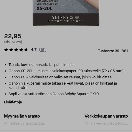
22,95
(sis. ALV:n)
4.7
(
16
)
Tuotenro:
39-1881
Tulosta kuvia kamerasta tai puhelimesta.
Canon XS-20L – muste ja valokuvapaperi 20 tulosteelle (72 x 85 mm).
Canon XS – valokuvissa on valkoiset reunat, joihin voi kirjoittaa.
Canonin alkuperäismuste takaa selkeät kuvat, joissa on kirkkaat ja
kauniit värit.
Sopii valokuvatulostimeen Canon Selphy Square QX10.
Lisätietoja
Myymälän varasto
Verkkokaupan varasto
Hakee varastosaldoa...
Hakee varastosaldoa...