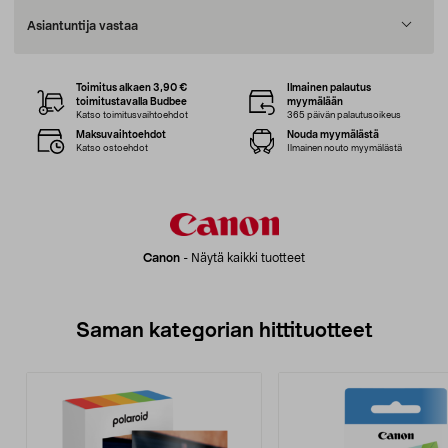
Asiantuntija vastaa
Toimitus alkaen 3,90 €
Ilmainen palautus
toimitustavalla Budbee
myymälään
Katso toimitusvaihtoehdot
365 päivän palautusoikeus
Maksuvaihtoehdot
Nouda myymälästä
Katso ostoehdot
Ilmainen nouto myymälästä
Canon
-
Näytä kaikki tuotteet
Saman kategorian hittituotteet