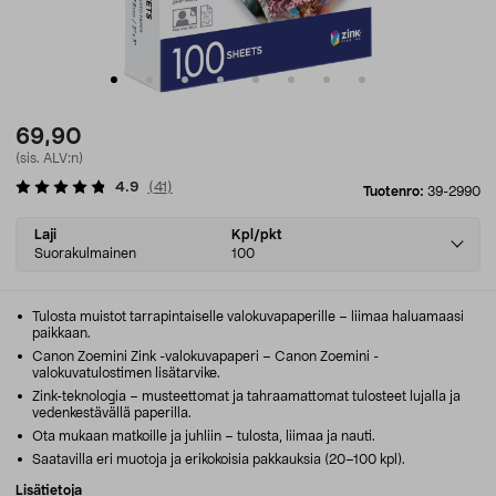
69,90
(sis. ALV:n)
4.9
(
41
)
Tuotenro:
39-2990
Select
Laji
Kpl/pkt
variant
Suorakulmainen
100
Tulosta muistot tarrapintaiselle valokuvapaperille – liimaa haluamaasi
paikkaan.
Canon Zoemini Zink -valokuvapaperi – Canon Zoemini -
valokuvatulostimen lisätarvike.
Zink-teknologia – musteettomat ja tahraamattomat tulosteet lujalla ja
vedenkestävällä paperilla.
Ota mukaan matkoille ja juhliin – tulosta, liimaa ja nauti.
Saatavilla eri muotoja ja erikokoisia pakkauksia (20–100 kpl).
Lisätietoja