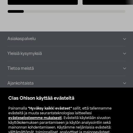
Alatunniste
Asiakaspalvelu
Yleisiä kysymyksiä
Tietoa meistä
Ajankohtaista
Clas Ohlson käyttää evästeitä
Muut yrityksemme
Painamalla
”Hyväksy kaikki evästeet”
sallit, että tallennamme
Etsi myymälä
evästeitä ja muuta seurantateknologiaa laitteellesi
evästeselosteemme mukaisesti
. Evästeitä käytetään sivuston
käyttökokemuksen parantamiseen ja käytön analysointiin sekä
mainonnan kohdentamiseen. Käytämme neljänlaisia evästeitä:
SE
NO
FI
välttämättömät, toiminnalliset, analyyttiset ja mainosevästeet.