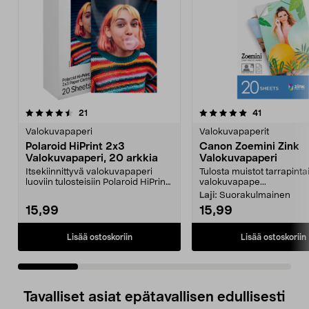
5.0 viidestä
arvostelut
4.5 viidestä
arvostelut
21
41
tähdestä
t
Valokuvapaperi
Valokuvapaperit
Polaroid HiPrint 2x3
Canon Zoemini Zink
Valokuvapaperi, 20 arkkia
Valokuvapaperi
Itsekiinnittyvä valokuvapaperi
Tulosta muistot tarrapinta
luoviin tulosteisiin Polaroid HiPrint
valokuvapape...
2x3 -tulost...
Laji:
Suorakulmainen
15,99
15,99
Lisää ostoskoriin
Lisää ostoskoriin
Tavalliset asiat epätavallisen edullisesti