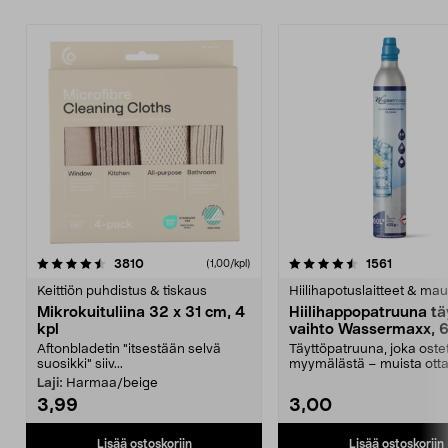
4.5viidestä
arvostelut
4.5viidestä
arvostelu
3810
1561
(1,00/kpl)
tähdestä
t
Keittiön puhdistus & tiskaus
Hiilihapotuslaitteet & mau
Mikrokuituliina 32 x 31 cm, 4
Hiilihappopatruuna tä
kpl
vaihto Wassermaxx, 6
Aftonbladetin "itsestään selvä
Täyttöpatruuna, joka ost
suosikki" siiv...
myymälästä – muista ott
patruuna mukaasi m...
Laji:
Harmaa/beige
3,99
3,00
Lisää ostoskoriin
Lisää ostoskoriin