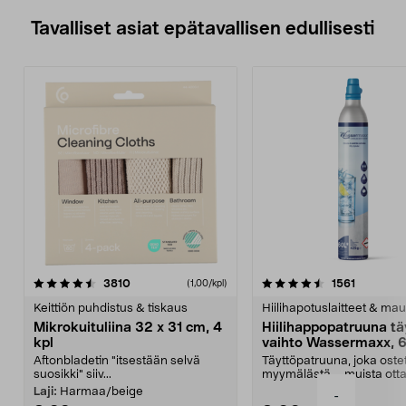
Tavalliset asiat epätavallisen edullisesti
4.5viidestä
arvostelut
4.5viidestä
arvostelu
3810
1561
(1,00/kpl)
tähdestä
t
Keittiön puhdistus & tiskaus
Hiilihapotuslaitteet & mau
Mikrokuituliina 32 x 31 cm, 4
Hiilihappopatruuna tä
kpl
vaihto Wassermaxx, 6
Aftonbladetin "itsestään selvä
Täyttöpatruuna, joka ost
suosikki" siiv...
myymälästä – muista ott
patruuna mukaasi m...
Laji:
Harmaa/beige
-