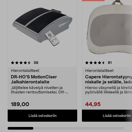
4.5 viidestä
arvostelut
3.5 viidestä
arvostelut
36
81
tähdestä
t
Hierontalaitteet
Hierontalaitteet
DR-HO'S MotionCiser
Capere Hierontatyyn
Jalkahierontalaite
niskalle ja selälle, la
Jäljittelee kävelyä nivelten ja
Hieroo väsyneitä ja kireitä
lihasten rentouttamiseksi. DR-
pyörivällä liikkeellä ja läm
HO'S hiljainen jal...
Capere-h...
189,00
44,95
Lisää ostoskoriin
Lisää ostoskoriin