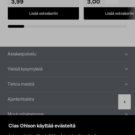
3,99
3,00
Lisää ostoskoriin
Lisää ostoskoriin
Alatunniste
Asiakaspalvelu
Yleisiä kysymyksiä
Tietoa meistä
Ajankohtaista
Product
+
quantity
Muut yrityksemme
Clas Ohlson käyttää evästeitä
Etsi myymälä