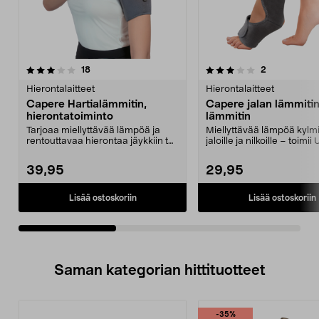
3.0viidestä
arvostelut
3.0viidestä
arvostelut
18
2
tähdestä
t
Hierontalaitteet
Hierontalaitteet
Capere Hartialämmitin,
Capere jalan lämmitin
hierontatoiminto
lämmitin
Tarjoaa miellyttävää lämpöä ja
Miellyttävää lämpöä kylmi
rentouttavaa hierontaa jäykkiin tai
jaloille ja nilkoille – toimi
kipeisiin har...
liitännällä. Cap...
39,95
29,95
Lisää ostoskoriin
Lisää ostoskoriin
Saman kategorian hittituotteet
-35%