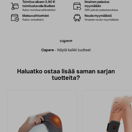
Toimitus alkaen 3,90 €
Ilmainen palautus
toimitustavalla Budbee
myymälään
Katso toimitusvaihtoehdot
365 päivän palautusoikeus
Maksuvaihtoehdot
Nouda myymälästä
Katso ostoehdot
Ilmainen nouto myymälästä
Capere
-
Näytä kaikki tuotteet
Haluatko ostaa lisää saman sarjan
tuotteita?