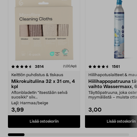
4.5viidestä
arvostelut
4.5viidestä
arvostelu
3814
1561
(1,00/kpl)
tähdestä
t
Keittiön puhdistus & tiskaus
Hiilihapotuslaitteet & mau
Mikrokuituliina 32 x 31 cm, 4
Hiilihappopatruuna tä
kpl
vaihto Wassermaxx, 6
Aftonbladetin "itsestään selvä
Täyttöpatruuna, joka ost
suosikki" siiv...
myymälästä – muista ott
patruuna mukaasi m...
Laji:
Harmaa/beige
3,99
3,00
Lisää ostoskoriin
Lisää ostoskoriin