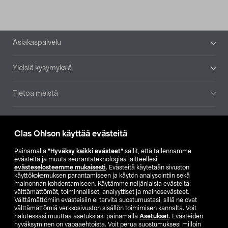
Alatunniste
Asiakaspalvelu
Yleisiä kysymyksiä
Tietoa meistä
Ajankohtaista
Clas Ohlson käyttää evästeitä
Muut yrityksemme
Painamalla
”Hyväksy kaikki evästeet”
sallit, että tallennamme
evästeitä ja muuta seurantateknologiaa laitteellesi
evästeselosteemme mukaisesti
. Evästeitä käytetään sivuston
Etsi myymälä
käyttökokemuksen parantamiseen ja käytön analysointiin sekä
mainonnan kohdentamiseen. Käytämme neljänlaisia evästeitä:
välttämättömät, toiminnalliset, analyyttiset ja mainosevästeet.
SE
NO
FI
Välttämättömiin evästeisiin ei tarvita suostumustasi, sillä ne ovat
välttämättömiä verkkosivuston sisällön toimimisen kannalta. Voit
FI
SV
halutessasi muuttaa asetuksiasi painamalla
Asetukset
. Evästeiden
hyväksyminen on vapaaehtoista. Voit perua suostumuksesi milloin