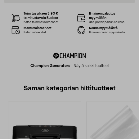
Toimitus alkaen 3,90 €
Ilmainen palautus
toimitustavalla Budbee
myymälään
Katso toimitusvaihtoehdot
365 päivän palautusoikeus
Maksuvaihtoehdot
Nouda myymälästä
Katso ostoehdot
Ilmainen nouto myymälästä
Champion Generators
-
Näytä kaikki tuotteet
Saman kategorian hittituotteet