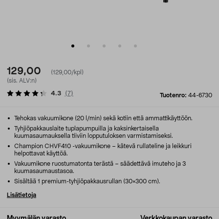
129,00
(129,00/kpl)
(sis. ALV:n)
4.3
(
7
)
Tuotenro:
44-6730
Tehokas vakuumikone (20 l/min) sekä kotiin että ammattikäyttöön.
Tyhjiöpakkauslaite tuplapumpuilla ja kaksinkertaisella
kuumasaumauksella tiiviin lopputuloksen varmistamiseksi.
Champion CHVF410 -vakuumikone – kätevä rullateline ja leikkuri
helpottavat käyttöä.
Vakuumikone ruostumatonta terästä – säädettävä imuteho ja 3
kuumasaumaustasoa.
Sisältää 1 premium-tyhjiöpakkausrullan (30×300 cm).
Lisätietoja
Myymälän varasto
Verkkokaupan varasto