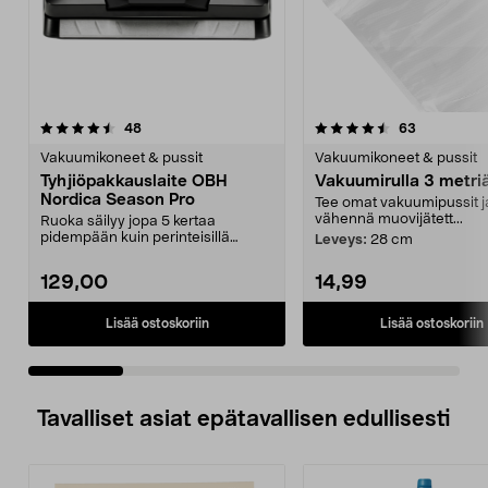
4.5 viidestä
arvostelut
4.5 viidestä
arvostelut
48
63
tähdestä
t
Vakuumikoneet & pussit
Vakuumikoneet & pussit
Tyhjiöpakkauslaite OBH
Vakuumirulla 3 metriä
Nordica Season Pro
Tee omat vakuumipussit j
vähennä muovijätett...
Ruoka säilyy jopa 5 kertaa
pidempään kuin perinteisillä
Leveys:
28 cm
säilöntämenetelmillä. Ty...
129,00
14,99
Lisää ostoskoriin
Lisää ostoskoriin
Tavalliset asiat epätavallisen edullisesti