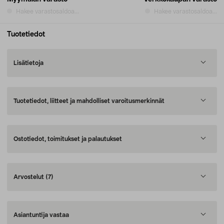
Hakee varastosaldoa...
Hakee varastosaldoa...
Tuotetiedot
Lisätietoja
Tuotetiedot, liitteet ja mahdolliset varoitusmerkinnät
Ostotiedot, toimitukset ja palautukset
Arvostelut
(7)
Asiantuntija vastaa