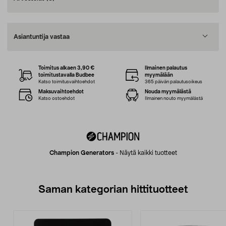
Asiantuntija vastaa
Toimitus alkaen 3,90 €
Ilmainen palautus
toimitustavalla Budbee
myymälään
Katso toimitusvaihtoehdot
365 päivän palautusoikeus
Maksuvaihtoehdot
Nouda myymälästä
Katso ostoehdot
Ilmainen nouto myymälästä
Champion Generators
-
Näytä kaikki tuotteet
Saman kategorian hittituotteet