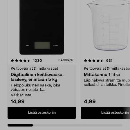
4.5 viidestä
arvostelut
4.5 viidestä
arvostelut
1030
631
(14,99/kpl)
tähdestä
t
Keittiövaa'at & mitta-astiat
Keittiövaa'at & mitta-astia
Digitaalinen keittiövaaka,
Mittakannu 1 litra
lasilevy, enintään 5 kg
Läpinäkyvä litramitta muo
selkeä dl-asteikko. Pinott
Helppolukuinen vaaka, joka
mittakannu, jossa o...
voidaan nollata, k...
Väri:
Musta
14,99
4,99
Lisää ostoskoriin
Lisää ostoskoriin