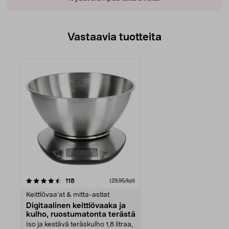
Vastaavia tuotteita
arvostelut
118
(29,95/kpl)
Keittiövaa'at & mitta-astiat
Digitaalinen keittiövaaka ja
kulho, ruostumatonta terästä
Iso ja kestävä teräskulho 1,8 litraa,