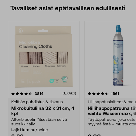
Tavalliset asiat epätavallisen edullisesti
4.5viidestä
arvostelut
4.5viidestä
arvostelu
3814
1561
(1,00/kpl)
tähdestä
t
Keittiön puhdistus & tiskaus
Hiilihapotuslaitteet & mau
Mikrokuituliina 32 x 31 cm, 4
Hiilihappopatruuna tä
kpl
vaihto Wassermaxx, 6
Aftonbladetin "itsestään selvä
Täyttöpatruuna, joka ost
suosikki" siiv...
myymälästä – muista ott
patruuna mukaasi m...
Laji:
Harmaa/beige