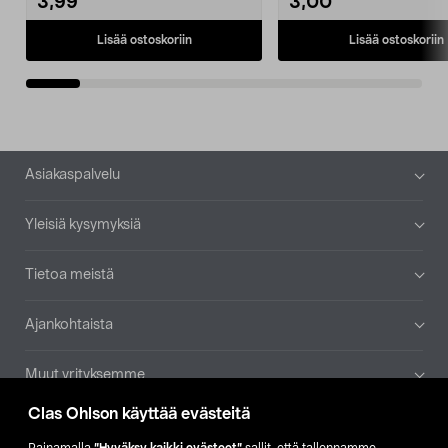
3,99
3,00
Lisää ostoskoriin
Lisää ostoskoriin
Alatunniste
Asiakaspalvelu
Yleisiä kysymyksiä
Tietoa meistä
Ajankohtaista
Muut yrityksemme
Clas Ohlson käyttää evästeitä
Etsi myymälä