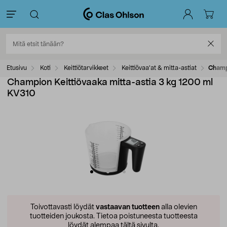
Etusivu
Koti
Keittiötarvikkeet
Keittiövaa'at & mitta-astiat
Champ
Champion Keittiövaaka mitta-astia 3 kg 1200 ml
KV310
Toivottavasti löydät
vastaavan tuotteen
alla olevien
tuotteiden joukosta.
Tietoa poistuneesta tuotteesta
löydät alempaa tältä sivulta.