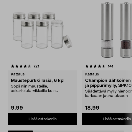
4.5 viidestä
arvostelut
arvostelut
721
141
0.0 viidestä
tähdestä
t
Kattaus
Kattaus
Maustepurkki lasia, 6 kpl
Champion Sähköinen 
ja pippurimylly, SPK10
Sopii niin mausteille,
askartelutarvikkeille kuin
Säädettävä mylly hienoon
siemenille. Lasiset maustepurk...
karkeaan jauhatukseen – 
valo. Championin sä...
9,99
18,99
Lisää ostoskoriin
Lisää ostoskoriin