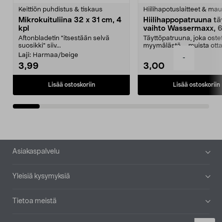
tähdestä
t
Keittiön puhdistus & tiskaus
Hiilihapotuslaitteet & mau
Mikrokuituliina 32 x 31 cm, 4
Hiilihappopatruuna tä
kpl
vaihto Wassermaxx, 6
Aftonbladetin "itsestään selvä
Täyttöpatruuna, joka ost
suosikki" siiv...
myymälästä – muista ott
patruuna mukaasi m...
Laji:
Harmaa/beige
-
3,99
3,00
Lisää ostoskoriin
Lisää ostoskoriin
Alatunniste
Asiakaspalvelu
Yleisiä kysymyksiä
Tietoa meistä