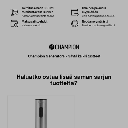
Toimitus alkaen 3,90 €
Ilmainen palautus
toimitustavalla Budbee
myymälään
Katso toimitusvaihtoehdot
365 päivän palautusoikeus
Maksuvaihtoehdot
Nouda myymälästä
Katso ostoehdot
Ilmainen nouto myymälästä
Champion Generators
-
Näytä kaikki tuotteet
Haluatko ostaa lisää saman sarjan
tuotteita?