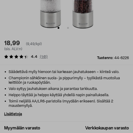
18,99
(9,49/kpl)
(sis. ALV:n)
4.4
(
141
)
Tuotenro:
44-6226
Säädettävä mylly hienoon tai karkeaan jauhatukseen – kiinteä valo.
Championin sähköinen suola- ja pippurimylly – tyylikästä muotoilua
keittiöön ja ruokapöytään.
Valo syttyy jauhatuksen aikana ja parantaa tarkkuutta.
Helppo täyttää ja helppo käyttää yhdellä napin painalluksella.
Toimii neljällä AA/LR6-paristolla (myydään erikseen). Sisältää 2
maustemyllyä.
Lisätietoja
Myymälän varasto
Verkkokaupan varasto