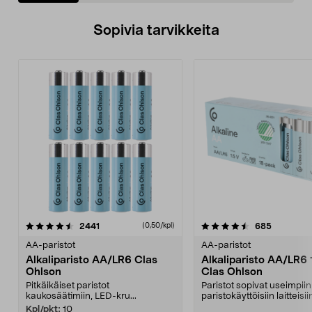
Sopivia tarvikkeita
4.5viidestä
arvostelut
4.5viidestä
arvostelut
2441
685
(0,50/kpl)
tähdestä
t
AA-paristot
AA-paristot
Alkaliparisto AA/LR6 Clas
Alkaliparisto AA/LR6 
Ohlson
Clas Ohlson
Pitkäikäiset paristot
Paristot sopivat useimpiin
kaukosäätimiin, LED-kru...
paristokäyttöisiin laitteisi
ja helposti av...
Kpl/pkt:
10