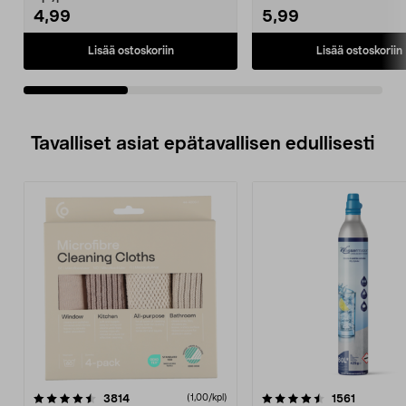
4,99
5,99
Lisää ostoskoriin
Lisää ostoskoriin
Tavalliset asiat epätavallisen edullisesti
4.5viidestä
arvostelut
4.5viidestä
arvostelu
3814
1561
(1,00/kpl)