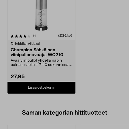
arvostelut
11
(27,95/kpl)
Drinkkitarvikkeet
Champion Sähköinen
viinipullonavaaja, WO210
Avaa viinipullot yhdellä napin
painalluksella – 7–10 sekunnissa.
Sähköinen Champ...
27,95
Lisää ostoskoriin
Saman kategorian hittituotteet