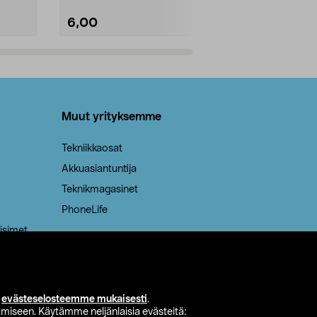
6,00
2,00
Lisää ostoskoriin
Lisää
Muut yrityksemme
Tekniikkaosat
Akkuasiantuntija
Teknikmagasinet
PhoneLife
isimet
i
evästeselosteemme mukaisesti
.
miseen. Käytämme neljänlaisia evästeitä: