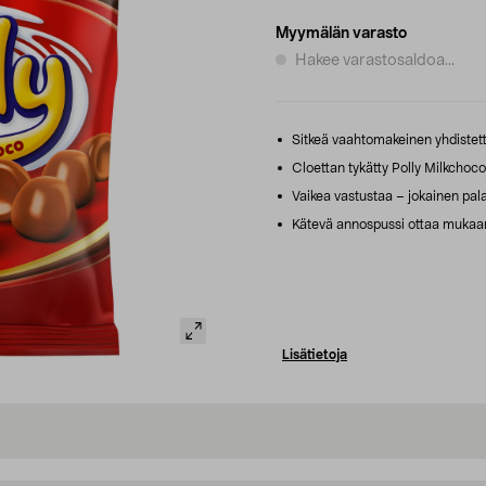
Myymälän varasto
Hakee varastosaldoa...
Sitkeä vaahtomakeinen yhdistetty
Cloettan tykätty Polly Milkchoco
Vaikea vastustaa – jokainen pala
Kätevä annospussi ottaa mukaa
Lisätietoja