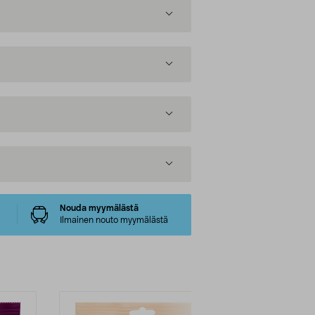
Nouda myymälästä
Ilmainen nouto myymälästä