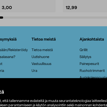
3,00
12,99
Lisää ostoskoriin
Lisää ostoskoriin
ysymyksiä
Tietoa meistä
Ajankohtaista
isään/Rekisteröidy
Tietoa meistä
Grillit
 salasana?
Uutishuone
Säilytys
ot
Vastuullisuus
Painepesurit
ria
Ura
Ruohotrimmerit
Aurinkokennovala
tä
it, että tallennamme evästeitä ja muuta seurantateknologiaa laitteelles
uksen parantamiseen ja käytön analysointiin sekä mainonnan kohdenta