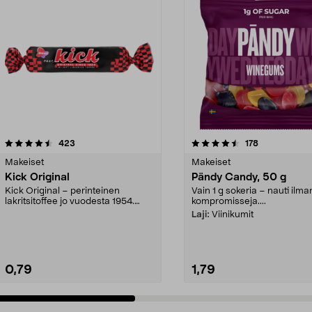
4.5 viidestä
arvostelut
4.5 viidestä
arvostelut
423
178
tähdestä
Makeiset
Makeiset
Kick Original
Pändy Candy, 50 g
Kick Original – perinteinen
Vain 1 g sokeria – nauti ilma
lakritsitoffee jo vuodesta 1954.
kompromisseja....
Helppo pitää mukana...
Laji:
Viinikumit
0,79
1,79