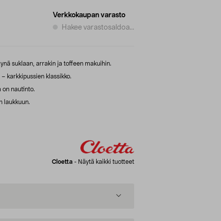
Verkkokaupan varasto
Hakee varastosaldoa...
nä suklaan, arrakin ja toffeen makuihin.
 – karkkipussien klassikko.
 on nautinto.
n laukkuun.
Cloetta
-
Näytä kaikki tuotteet