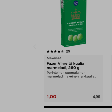
5 viidestä
4.5 viidestä
arvostelut
25
tähdestä
tähdestä
Makeiset
Fazer Vihreitä kuulia
marmeladi, 260 g
Perinteinen suomalainen
marmeladimakeinen raikkaalla
päärynänmaulla. Fazer Vihre...
1,00
4,99