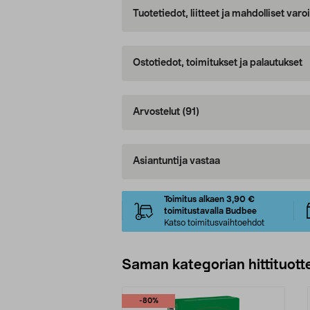
Tuotetiedot, liitteet ja mahdolliset var
Ostotiedot, toimitukset ja palautukset
Arvostelut
(91)
Asiantuntija vastaa
Toimitus alkaen 3,90 €
toimitustavalla Budbee
Katso toimitusvaihtoehdot
Saman kategorian hittituott
-80%