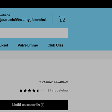
vetuloa
rjaudu sisään/Liity jäseneksi
ukset
Palvelumme
Club Clas
Tuotenro:
44-4167-3
91
arvostelua
Lisää ostoskoriin
(1)