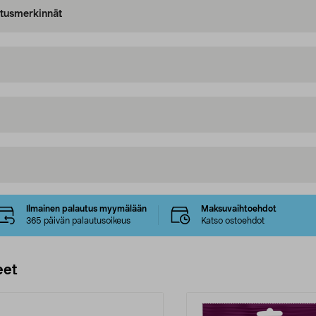
oitusmerkinnät
Ilmainen palautus myymälään
Maksuvaihtoehdot
365 päivän palautusoikeus
Katso ostoehdot
eet