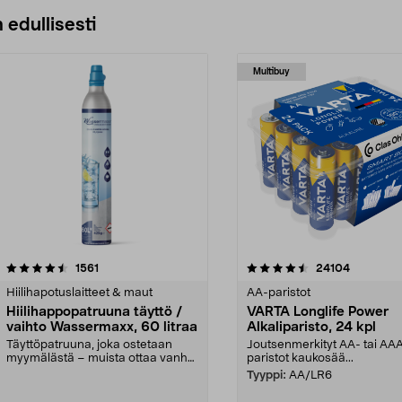
 edullisesti
Multibuy
4.5viidestä
arvostelut
4.5viidestä
arvostelut
1561
24104
tähdestä
Hiilihapotuslaitteet & maut
AA-paristot
Hiilihappopatruuna täyttö /
VARTA Longlife Power
vaihto Wassermaxx, 60 litraa
Alkaliparisto, 24 kpl
Täyttöpatruuna, joka ostetaan
Joutsenmerkityt AA- tai AA
myymälästä – muista ottaa vanha
paristot kaukosää...
patruuna mukaasi m...
Tyyppi:
AA/LR6