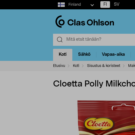
Select
FI
SV
Finland
market
Koti
Sähkö
Vapaa-aika
Etusivu
Koti
Sisustus & koristeet
Mak
Cloetta Polly Milkch