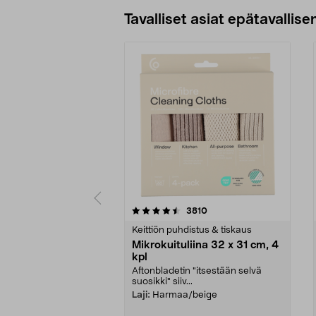
Tavalliset asiat epätavallisen
5viidestä
4.5viidestä
arvostelut
3810
tähdestä
tähdestä
Keittiön puhdistus & tiskaus
Mikrokuituliina 32 x 31 cm, 4
kpl
Aftonbladetin "itsestään selvä
suosikki" siiv...
Laji:
Harmaa/beige