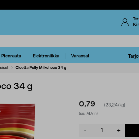
Ter
Ki
Pienrauta
Elektroniikka
Varaosat
Tarjo
eiset
Cloetta Polly Milkchoco 34 g
oco 34 g
0,79
(23,24/kg)
(sis. ALV:n)
Product
quantity