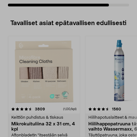
Tavalliset asiat epätavallisen edullisesti
4.5viidestä
arvostelut
4.5viidestä
arvostel
3809
1560
(1,00/kpl)
tähdestä
t
Keittiön puhdistus & tiskaus
Hiilihapotuslaitteet & mau
Mikrokuituliina 32 x 31 cm, 4
Hiilihappopatruuna tä
kpl
vaihto Wassermaxx, 6
Aftonbladetin "itsestään selvä
Täyttöpatruuna, joka ost