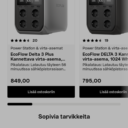
4.5 viidestä
arvostelut
4.0 viidestä
arvostelut
20
19
tähdestä
t
Power Station & virta-asemat
Power Station & virta-as
EcoFlow Delta 3 Plus
EcoFlow DELTA 3 Kan
Kannettava virta-asema,
virta-asema, 1024 W
1024 Wh
Pikalataus: Latautuu täyteen 56
Pikalataus: Latautuu täyt
minuutissa sähköpistorasiaan
minuutissa sähköpistoras
kytkettynä. Kannett...
kytkettynä. EcoFlow...
849,00
795,00
Lisää ostoskoriin
Lisää ostoskoriin
Sopivia tarvikkeita