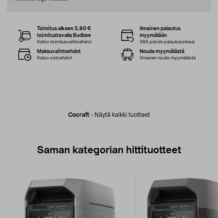
Toimitus alkaen 3,90 €
Ilmainen palautus
toimitustavalla Budbee
myymälään
Katso toimitusvaihtoehdot
365 päivän palautusoikeus
Maksuvaihtoehdot
Nouda myymälästä
Katso ostoehdot
Ilmainen nouto myymälästä
Cocraft
-
Näytä kaikki tuotteet
Saman kategorian hittituotteet