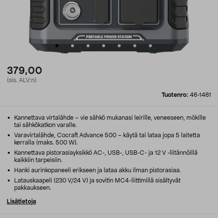
379,00
(sis. ALV:n)
Tuotenro:
46-1461
Kannettava virtalähde – vie sähkö mukanasi leirille, veneeseen, mökille
tai sähkökatkon varalle.
Varavirtalähde, Cocraft Advance 500 – käytä tai lataa jopa 5 laitetta
kerralla (maks. 500 W).
Kannettava pistorasiayksikkö AC-, USB-, USB-C- ja 12 V -liitännöillä
kaikkiin tarpeisiin.
Hanki aurinkopaneeli erikseen ja lataa akku ilman pistorasiaa.
Latauskaapeli (230 V/24 V) ja sovitin MC4-liittimillä sisältyvät
pakkaukseen.
Lisätietoja