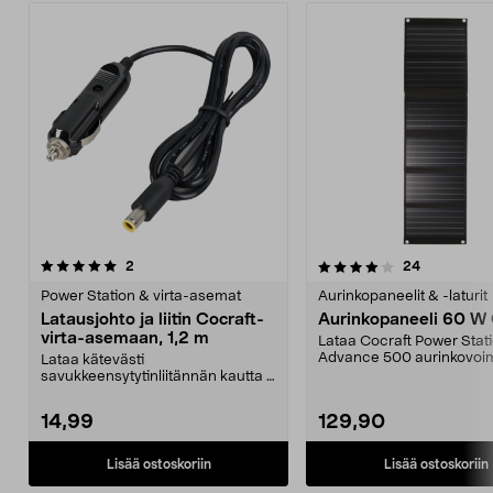
4.0viidestä
arvostelut
arvostelut
2
24
tähdestä
Power Station & virta-asemat
Aurinkopaneelit & -laturit
Latausjohto ja liitin Cocraft-
Aurinkopaneeli 60 W 
virta-asemaan, 1,2 m
Lataa Cocraft Power Stat
Advance 500 aurinkovoim
Lataa kätevästi
Cocraft-aurinkopaneeli,...
savukkeensytytinliitännän kautta –
täydellinen matkoille, leirin...
14,99
129,90
Lisää ostoskoriin
Lisää ostoskoriin