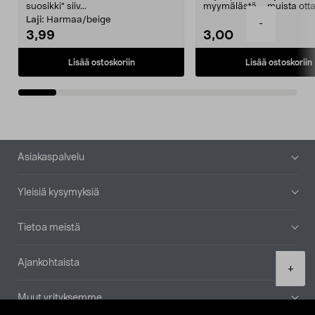
suosikki" siiv...
myymälästä – muista ott
patruuna mukaasi m...
Laji:
Harmaa/beige
-
3,99
3,00
Lisää ostoskoriin
Lisää ostoskoriin
Alatunniste
Asiakaspalvelu
Yleisiä kysymyksiä
Tietoa meistä
Ajankohtaista
Product
+
quantity
Muut yrityksemme