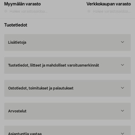
Myymälän varasto
Verkkokaupan varasto
Hakee varastosaldoa...
Hakee varastosaldoa...
Tuotetiedot
Lisätietoja
Tuotetiedot, liitteet ja mahdolliset varoitusmerkinnät
Ostotiedot, toimitukset ja palautukset
Arvostelut
Asiantuntija vastaa