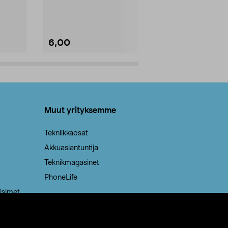
Kestävä, jopa 50 % suurempi ...
roskapussi u
Roskapussi, jo
6,00
2,00
Lisää ostoskoriin
Lisää
Muut yrityksemme
Tekniikkaosat
Akkuasiantuntija
Teknikmagasinet
PhoneLife
isimet