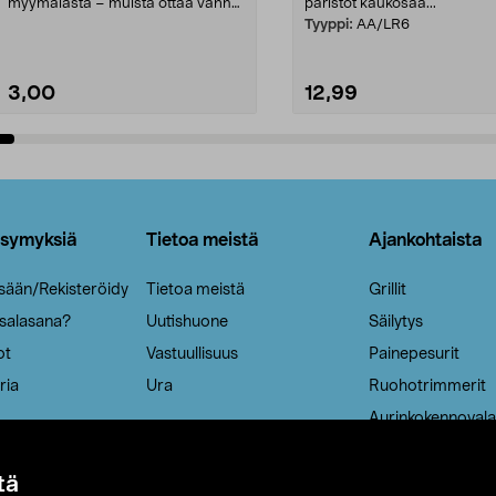
myymälästä – muista ottaa vanha
paristot kaukosää...
patruuna mukaasi m...
Tyyppi:
AA/LR6
3,00
12,99
Lisää ostoskoriin
Lisää ostoskoriin
ysymyksiä
Tietoa meistä
Ajankohtaista
isään/Rekisteröidy
Tietoa meistä
Grillit
 salasana?
Uutishuone
Säilytys
ot
Vastuullisuus
Painepesurit
ria
Ura
Ruohotrimmerit
Aurinkokennovala
tä