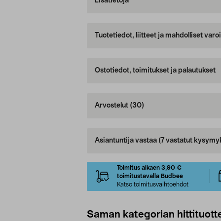
Lisätietoja
Tuotetiedot, liitteet ja mahdolliset var
Ostotiedot, toimitukset ja palautukset
Arvostelut
(30)
Asiantuntija vastaa
(7 vastatut kysymy
Toimitus alkaen 3,90 €
toimitustavalla Budbee
Katso toimitusvaihtoehdot
Saman kategorian hittituott