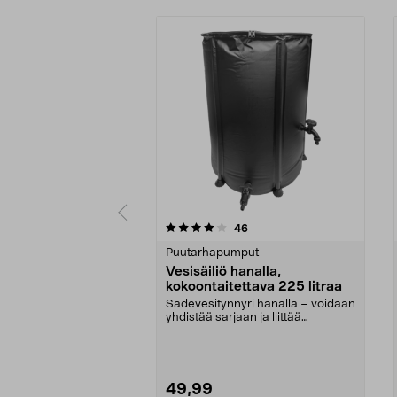
0 viidestä
4.5 viidestä
arvostelut
46
tähdestä
tähdestä
Puutarhapumput
Vesisäiliö hanalla,
kokoontaitettava 225 litraa
Sadevesitynnyri hanalla – voidaan
yhdistää sarjaan ja liittää
vesiletkuun. Kokoo...
49,99