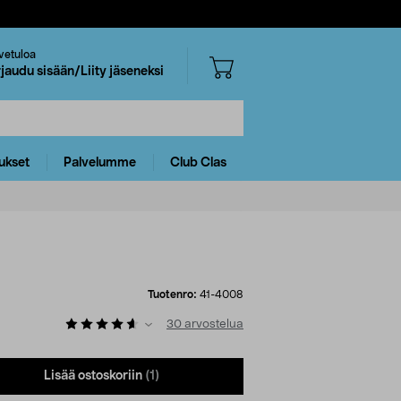
vetuloa
rjaudu sisään/Liity jäseneksi
ukset
Palvelumme
Club Clas
Tuotenro:
41-4008
30
arvostelua
Lisää ostoskoriin
(1)