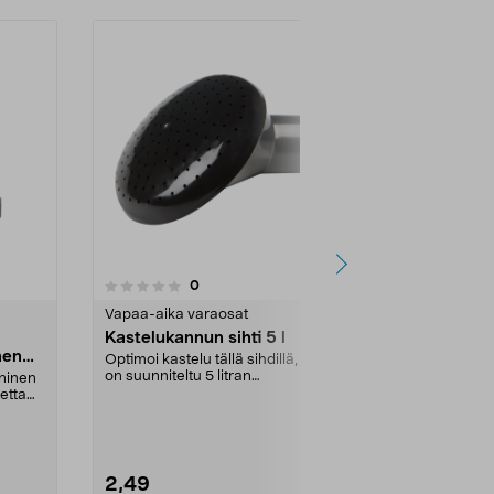
4.5
arvostelut
0
0.0 viidestä
tähdestä
tähdestä
Vapaa-aika varaosat
Kotivara
Kastelukannun sihti 5 l
Vesisäiliö h
nen
kokoontaite
Optimoi kastelu tällä sihdillä, joka
on suunniteltu 5 litran
ninen
Varmista vede
kastelukannuun. Sih...
etta
puutarhassa 
varautumista. 
2,49
69,00