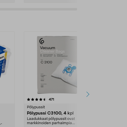
4.5viidestä
arvostelut
4.5
471
6
tähdestä
tähdestä
Pölypussit
Kierrätys & ro
Pölypussi C3100, 4 kpl
Roskapussi,
kahvat, 30 l
Laadukkaat pölypussit ovat
markkinoiden parhaimpia.
A-
Testivoittaja 