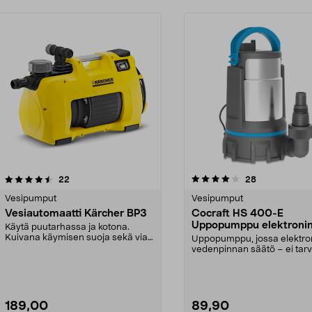
4.0 viidestä
arvostelut
arvostelut
22
28
0.0 viidestä
tähdestä
Vesipumput
Vesipumput
Vesiautomaatti Kärcher BP3
Cocraft HS 400-E
Uppopumppu elektroni
Käytä puutarhassa ja kotona.
pintakytkin
Kuivana käymisen suoja sekä vian
Uppopumppu, jossa elektro
merkkivalo. Manuaa...
vedenpinnan säätö – ei tarv
koholla. Cocraft ...
189,00
89,90