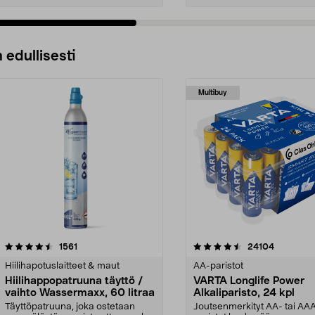
 edullisesti
Multibuy
4.5viidestä
arvostelut
4.5viidestä
arvostelut
1561
24104
tähdestä
Hiilihapotuslaitteet & maut
AA-paristot
Hiilihappopatruuna täyttö /
VARTA Longlife Power
vaihto Wassermaxx, 60 litraa
Alkaliparisto, 24 kpl
Täyttöpatruuna, joka ostetaan
Joutsenmerkityt AA- tai AA