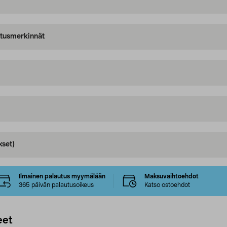
oitusmerkinnät
kset)
Ilmainen palautus myymälään
Maksuvaihtoehdot
365 päivän palautusoikeus
Katso ostoehdot
eet