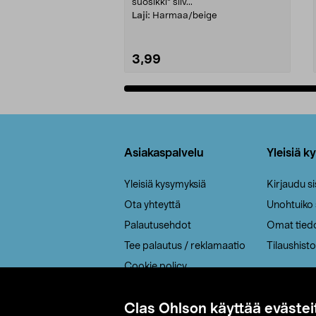
suosikki" siiv...
Laji:
Harmaa/beige
3,99
Lisää ostoskoriin
Alatunniste
Asiakaspalvelu
Yleisiä k
Yleisiä kysymyksiä
Kirjaudu s
Ota yhteyttä
Unohtuiko
Palautusehdot
Omat tied
Tee palautus / reklamaatio
Tilaushisto
Cookie policy
Toimitustavat
Clas Ohlson käyttää evästei
Saavutettavuus