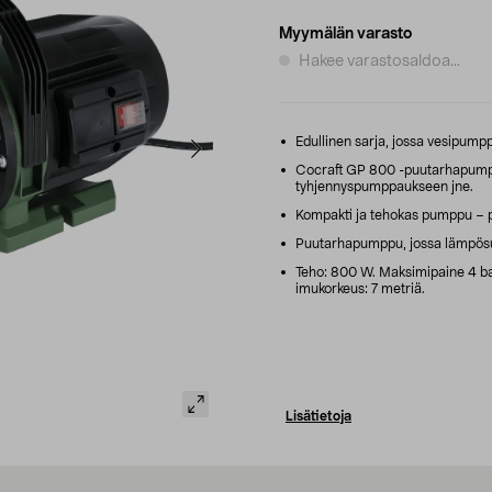
Myymälän varasto
Hakee varastosaldoa...
Edullinen sarja, jossa vesipumppu
Cocraft GP 800 -puutarhapumpp
tyhjennyspumppaukseen jne.
Kompakti ja tehokas pumppu – p
Puutarhapumppu, jossa lämpösula
Teho: 800 W. Maksimipaine 4 ba
imukorkeus: 7 metriä.
Lisätietoja