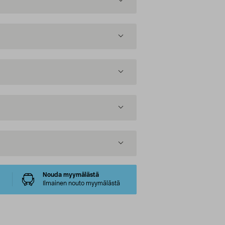
Nouda myymälästä
Ilmainen nouto myymälästä