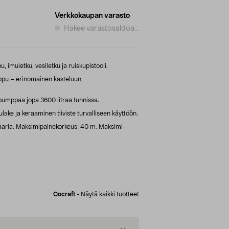
Verkkokaupan varasto
Hakee varastosaldoa...
, imuletku, vesiletku ja ruiskupistooli.
u – erinomainen kasteluun,
umppaa jopa 3600 litraa tunnissa.
ke ja keraaminen tiiviste turvalliseen käyttöön.
aria. Maksimipainekorkeus: 40 m. Maksimi-
Cocraft
-
Näytä kaikki tuotteet