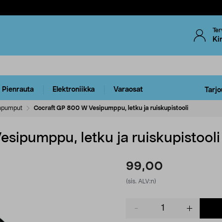
Ter
Ki
Pienrauta
Elektroniikka
Varaosat
Tarjo
apumput
Cocraft GP 800 W Vesipumppu, letku ja ruiskupistooli
sipumppu, letku ja ruiskupistooli
99,00
(sis. ALV:n)
Product
quantity