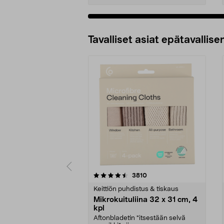
Tavalliset asiat epätavallisen
5viidestä
4.5viidestä
arvostelut
3810
tähdestä
tähdestä
Keittiön puhdistus & tiskaus
Mikrokuituliina 32 x 31 cm, 4
kpl
Aftonbladetin "itsestään selvä