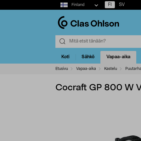
Select
FI
SV
Finland
market
Koti
Sähkö
Vapaa-aika
Etusivu
Vapaa-aika
Kastelu
Puutarh
Cocraft GP 800 W Ve