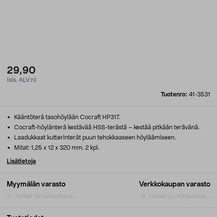
29,90
(sis. ALV:n)
Tuotenro:
41-3531
Kääntöterä tasohöylään Cocraft HP317.
Cocraft-höylänterä kestävää HSS-terästä – kestää pitkään terävänä.
Laadukkaat kutterinterät puun tehokkaaseen höyläämiseen.
Mitat: 1,25 x 12 x 320 mm. 2 kpl.
Lisätietoja
Myymälän varasto
Verkkokaupan varasto
Hakee varastosaldoa...
Hakee varastosaldoa...