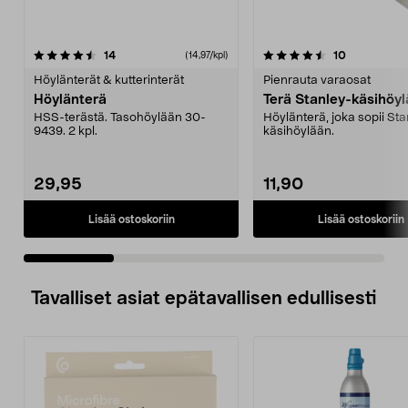
4.5 viidestä
arvostelut
4.5 viidestä
arvostelut
14
10
(14,97/kpl)
tähdestä
t
Höylänterät & kutterinterät
Pienrauta varaosat
Höylänterä
Terä Stanley-käsihöy
HSS-terästä. Tasohöylään 30-
Höylänterä, joka sopii Sta
9439. 2 kpl.
käsihöylään.
29,95
11,90
Lisää ostoskoriin
Lisää ostoskoriin
Tavalliset asiat epätavallisen edullisesti