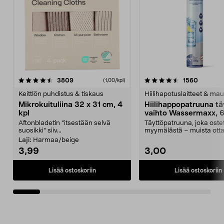
4.5viidestä
arvostelut
4.5viidestä
arvostel
3809
1560
(1,00/kpl)
tähdestä
t
Keittiön puhdistus & tiskaus
Hiilihapotuslaitteet & mau
Mikrokuituliina 32 x 31 cm, 4
Hiilihappopatruuna tä
kpl
vaihto Wassermaxx, 6
Aftonbladetin "itsestään selvä
Täyttöpatruuna, joka ost
suosikki" siiv...
myymälästä – muista ott
patruuna mukaasi m...
Laji:
Harmaa/beige
3,99
3,00
Lisää ostoskoriin
Lisää ostoskoriin