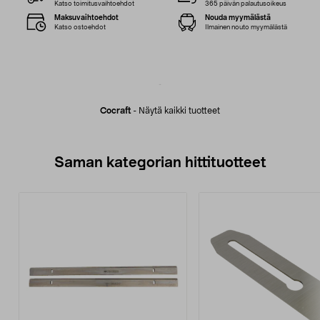
Katso toimitusvaihtoehdot
365 päivän palautusoikeus
Maksuvaihtoehdot
Nouda myymälästä
Katso ostoehdot
Ilmainen nouto myymälästä
Cocraft
-
Näytä kaikki tuotteet
Saman kategorian hittituotteet