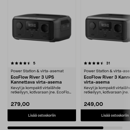
4.5viidestä
arvostelut
arvostelut
5
31
tähdestä
Power Station & virta-asemat
Power Station & virta-as
EcoFlow River 3 UPS
EcoFlow River 3 Kann
Kannettava virta-asema
virta-asema
Kevyt ja kompakti virtalähde
Kevyt ja kompakti virtalä
retkeilyyn, kotivaraan jne. EcoFlow
retkeilyyn, kotivaraan jne
River 3 UPS – l...
River 3 – lataa...
279,00
249,00
Lisää ostoskoriin
Lisää ostoskoriin