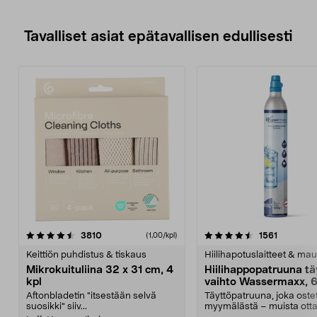
Tavalliset asiat epätavallisen edullisesti
4.5viidestä
arvostelut
4.5viidestä
arvostelu
3810
1561
(1,00/kpl)
tähdestä
t
Keittiön puhdistus & tiskaus
Hiilihapotuslaitteet & mau
Mikrokuituliina 32 x 31 cm, 4
Hiilihappopatruuna tä
kpl
vaihto Wassermaxx, 6
Aftonbladetin "itsestään selvä
Täyttöpatruuna, joka ost
suosikki" siiv...
myymälästä – muista ott