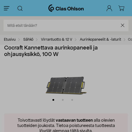
Etusivu
Sähkö
Virrantuotto & 12 V
Aurinkopaneelit & -laturit
Co
Cocraft Kannettava aurinkopaneeli ja
ohjausyksikkö, 100 W
Toivottavasti löydät
vastaavan tuotteen
alla olevien
tuotteiden joukosta.
Tietoa poistuneesta tuotteesta
löydät alempaa tältä sivulta.