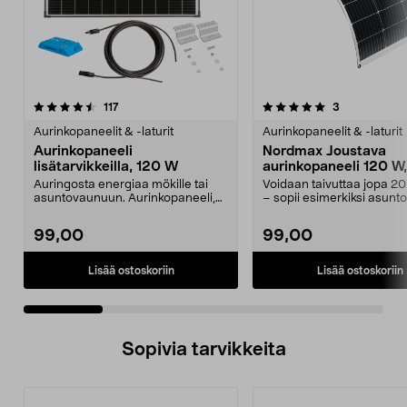
5.0 viidestä
arvostelut
4.0 viidestä
arvostelut
117
3
tähdestä
t
Aurinkopaneelit & -laturit
Aurinkopaneelit & -laturit
Aurinkopaneeli
Nordmax Joustava
lisätarvikkeilla, 120 W
aurinkopaneeli 120 W,
NM120FLW
Auringosta energiaa mökille tai
Voidaan taivuttaa jopa 20
asuntovaunuun. Aurinkopaneeli,
– sopii esimerkiksi asunt
jonka kehys on mu...
tai veneeseen...
99,00
99,00
Lisää ostoskoriin
Lisää ostoskoriin
Sopivia tarvikkeita