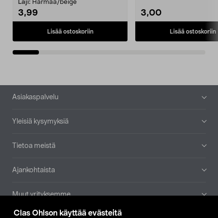
patruuna mukaasi m...
Laji:
Harmaa/beige
3,99
3,00
Lisää ostoskoriin
Lisää ostoskoriin
Alatunniste
Asiakaspalvelu
Yleisiä kysymyksiä
Tietoa meistä
Ajankohtaista
Muut yrityksemme
Clas Ohlson käyttää evästeitä
Etsi myymälä