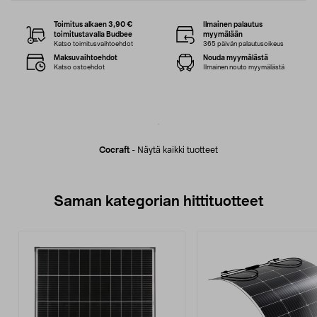
Toimitus alkaen 3,90 €
Ilmainen palautus
toimitustavalla Budbee
myymälään
Katso toimitusvaihtoehdot
365 päivän palautusoikeus
Maksuvaihtoehdot
Nouda myymälästä
Katso ostoehdot
Ilmainen nouto myymälästä
Cocraft
-
Näytä kaikki tuotteet
Saman kategorian hittituotteet