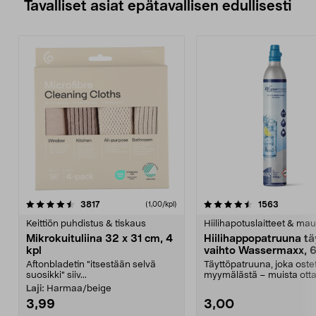
Tavalliset asiat epätavallisen edullisesti
4.5viidestä
arvostelut
4.5viidestä
arvostelu
3817
1563
(1,00/kpl)
tähdestä
t
Keittiön puhdistus & tiskaus
Hiilihapotuslaitteet & mau
Mikrokuituliina 32 x 31 cm, 4
Hiilihappopatruuna tä
kpl
vaihto Wassermaxx, 6
Aftonbladetin "itsestään selvä
Täyttöpatruuna, joka ost
suosikki" siiv...
myymälästä – muista ott
patruuna mukaasi m...
Laji:
Harmaa/beige
3,99
3,00