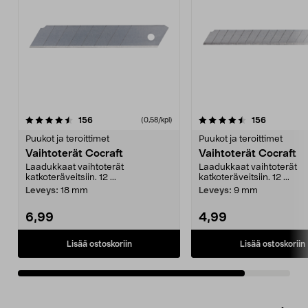
4.5viidestä
arvostelut
arvostelut
156
156
(0,58/kpl)
tähdestä
Puukot ja teroittimet
Puukot ja teroittimet
Vaihtoterät Cocraft
Vaihtoterät Cocraft
Laadukkaat vaihtoterät
Laadukkaat vaihtoterät
katkoteräveitsiin. 12 ...
katkoteräveitsiin. 12 ...
Leveys:
18 mm
Leveys:
9 mm
6,99
4,99
Lisää ostoskoriin
Lisää ostoskoriin