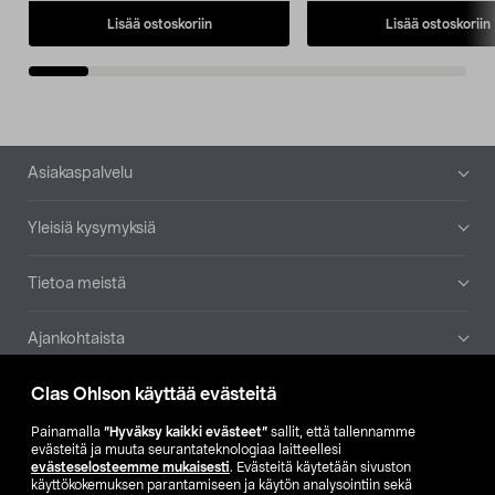
Lisää ostoskoriin
Lisää ostoskoriin
Alatunniste
Asiakaspalvelu
Yleisiä kysymyksiä
Tietoa meistä
Ajankohtaista
Clas Ohlson käyttää evästeitä
Muut yrityksemme
Painamalla
”Hyväksy kaikki evästeet”
sallit, että tallennamme
Etsi myymälä
evästeitä ja muuta seurantateknologiaa laitteellesi
evästeselosteemme mukaisesti
. Evästeitä käytetään sivuston
käyttökokemuksen parantamiseen ja käytön analysointiin sekä