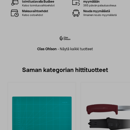
toimitustavalla Budbee
myymälään
Katso toimitusvaihtoehdot
365 päivän palautusoikeus
Maksuvaihtoehdot
Nouda myymälästä
Katso ostoehdot
Ilmainen nouto myymälästä
Clas Ohlson
-
Näytä kaikki tuotteet
Saman kategorian hittituotteet