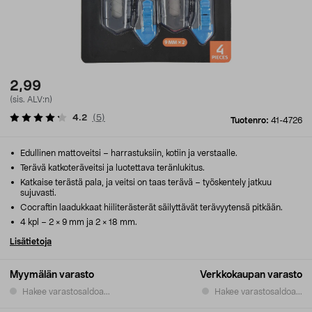
2,99
(sis. ALV:n)
4.2
(
5
)
Tuotenro:
41-4726
Edullinen mattoveitsi – harrastuksiin, kotiin ja verstaalle.
Terävä katkoteräveitsi ja luotettava teränlukitus.
Katkaise terästä pala, ja veitsi on taas terävä – työskentely jatkuu
sujuvasti.
Cocraftin laadukkaat hiiliterästerät säilyttävät terävyytensä pitkään.
4 kpl – 2 × 9 mm ja 2 × 18 mm.
Lisätietoja
Myymälän varasto
Verkkokaupan varasto
Hakee varastosaldoa...
Hakee varastosaldoa...