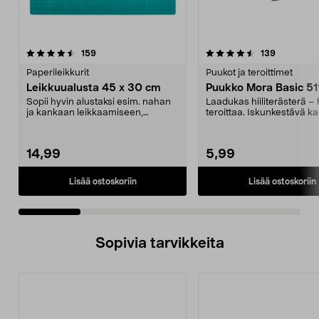
4.5 viidestä
arvostelut
4.5 viidestä
arvostelut
159
139
tähdestä
t
Paperileikkurit
Puukot ja teroittimet
Leikkuualusta 45 x 30 cm
Puukko Mora Basic 51
Sopii hyvin alustaksi esim. nahan
Laadukas hiiliterästerä –
ja kankaan leikkaamiseen,
teroittaa. Iskunkestävä k
skräppäilyyn jne. Ap...
Miellyttävä kahv...
14,99
5,99
Lisää ostoskoriin
Lisää ostoskoriin
Sopivia tarvikkeita