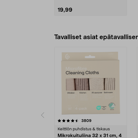
19,99
Lisää ostoskoriin
Tavalliset asiat epätavallisen
5viidestä
4.5viidestä
arvostelut
3809
tähdestä
tähdestä
Keittiön puhdistus & tiskaus
Mikrokuituliina 32 x 31 cm, 4