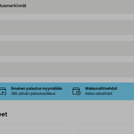
oitusmerkinnät
Ilmainen palautus myymälään
Maksuvaihtoehdot
365 päivän palautusoikeus
Katso ostoehdot
eet