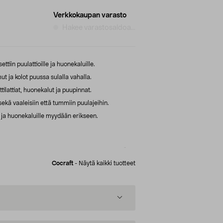
Verkkokaupan varasto
Hakee varastosaldoa...
tiin puulattioille ja huonekaluille.
 ja kolot puussa sulalla vahalla.
tilattiat, huonekalut ja puupinnat.
i sekä vaaleisiin että tummiin puulajeihin.
e ja huonekaluille myydään erikseen.
Cocraft
-
Näytä kaikki tuotteet