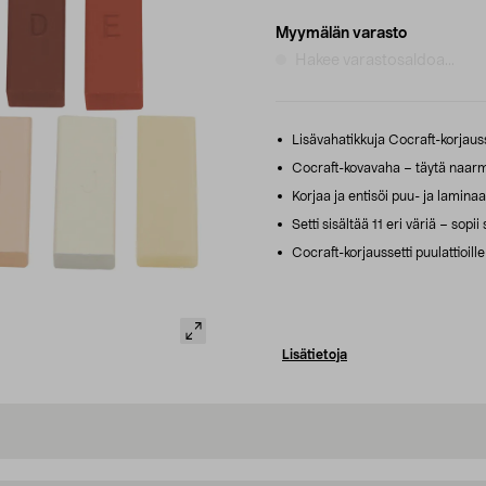
Myymälän varasto
Hakee varastosaldoa...
Lisävahatikkuja Cocraft-korjausset
Cocraft-kovavaha – täytä naarmut
Korjaa ja entisöi puu- ja laminaat
Setti sisältää 11 eri väriä – sopi
Cocraft-korjaussetti puulattioill
Lisätietoja