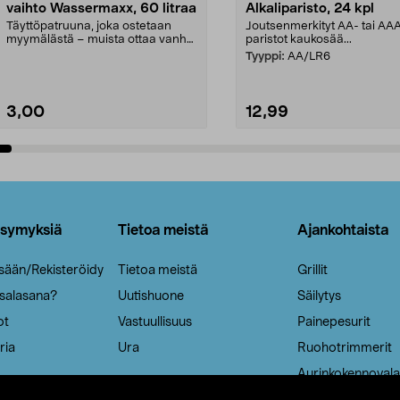
vaihto Wassermaxx, 60 litraa
Alkaliparisto, 24 kpl
Täyttöpatruuna, joka ostetaan
Joutsenmerkityt AA- tai AA
myymälästä – muista ottaa vanha
paristot kaukosää...
patruuna mukaasi m...
Tyyppi:
AA/LR6
3,00
12,99
Lisää ostoskoriin
Lisää ostoskoriin
ysymyksiä
Tietoa meistä
Ajankohtaista
isään/Rekisteröidy
Tietoa meistä
Grillit
 salasana?
Uutishuone
Säilytys
ot
Vastuullisuus
Painepesurit
ria
Ura
Ruohotrimmerit
Aurinkokennovala