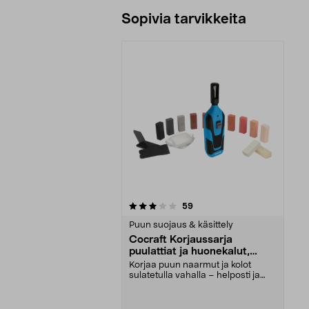
Sopivia tarvikkeita
0viidestä
arvostelut
59
tähdestä
Puun suojaus & käsittely
Cocraft Korjaussarja
puulattiat ja huonekalut,
kovavaha
Korjaa puun naarmut ja kolot
sulatetulla vahalla – helposti ja
kestävästi. Cocra...