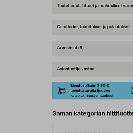
Tuotetiedot, liitteet ja mahdolliset var
Ostotiedot, toimitukset ja palautukset
Arvostelut
(8)
Asiantuntija vastaa
Toimitus alkaen 3,90 €
toimitustavalla Budbee
Katso toimitusvaihtoehdot
Saman kategorian hittituott