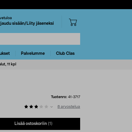
vetuloa
rjaudu sisään/Liity jäseneksi
ukset
Palvelumme
Club Clas
ut, 11 kpl
Tuotenro:
41-3717
8
arvostelua
Lisää ostoskoriin
(1)