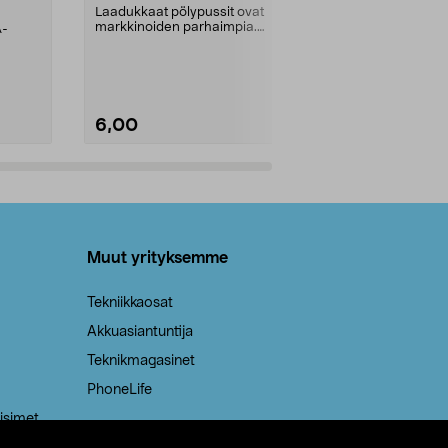
kahvat, 30 l
Laadukkaat pölypussit ovat
markkinoiden parhaimpia.
A-
Testivoittaja 
Kestävä, jopa 50 % suurempi ...
roskapussi u
Roskapussi, jo
6,00
2,00
Lisää ostoskoriin
Lisää
Muut yrityksemme
Tekniikkaosat
Akkuasiantuntija
Teknikmagasinet
PhoneLife
isimet