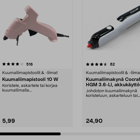
4.5 viidestä
arvostelut
4.5 viidestä
arvostelut
516
82
tähdestä
Kuumaliimapistoolit & -liimat
Kuumaliimapistoolit & -liima
Kuumaliimapistooli 10 W
Kuumaliimakynä Cocraf
HGM 3.6-LI, akkukäyttö
Koristele, askartele tai korjaa
3,6 V
kuumaliimalla...
Johdoton kuumaliimakynä
koristeluun, askarteluun tai
korjaamiseen. Kuumaliimaky
5,99
24,90