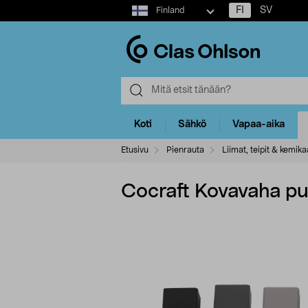
Select
FI
SV
Finland
market
Koti
Sähkö
Vapaa-aika
Etusivu
Pienrauta
Liimat, teipit & kemikaa
Cocraft Kovavaha puul