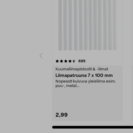
5 viidestä
4.0 viidestä
arvostelut
695
tähdestä
tähdestä
Kuumaliimapistoolit & -liimat
Liimapatruuna 7 x 100 mm
Nopeasti kuivuva yleisliima esim.
puu-, metal...
2,99