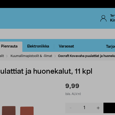
Ter
Ki
Pienrauta
Elektroniikka
Varaosat
Tarjo
lit
Kuumaliimapistoolit & -liimat
Cocraft Kovavaha puulattiat ja huonekal
attiat ja huonekalut, 11 kpl
9,99
(sis. ALV:n)
Product
quantity