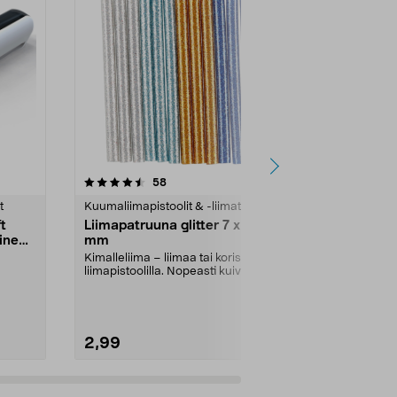
4.5 viidestä
arvostelut
3.0
58
5
tähdestä
tähdestä
t
Kuumaliimapistoolit & -liimat
Kuumaliimapis
t
Liimapatruuna glitter 7 x 100
Liimapatruu
inen
mm
mm
Kimalleliima – liimaa tai koristele
Kimalleliima –
liimapistoolilla. Nopeasti kuivuva
liimapistoolil
n...
yleisliim...
yleisliim...
2,99
2,99