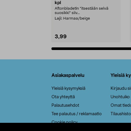
kpl
Aftonbladetin "itsestään selvä
suosikki" siiv...
Laji:
Harmaa/beige
3,99
Lisää ostoskoriin
Alatunniste
Asiakaspalvelu
Yleisiä k
Yleisiä kysymyksiä
Kirjaudu s
Ota yhteyttä
Unohtuiko
Palautusehdot
Omat tied
Tee palautus / reklamaatio
Tilaushisto
Cookie policy
Toimitustavat