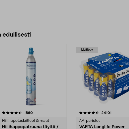
 edullisesti
Multibuy
4.5viidestä
arvostelut
4.5viidestä
arvostelut
1560
24101
tähdestä
Hiilihapotuslaitteet & maut
AA-paristot
Hiilihappopatruuna täyttö /
VARTA Longlife Power