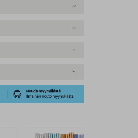
Nouda myymälästä
Ilmainen nouto myymälästä