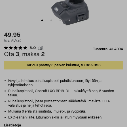
49,95
(sis. ALV:n)
5.0
(
4
)
Tuotenro:
41-4094
Ota
3
, maksa
2
Tarjous päättyy 3 päivän kuluttua,
10.08.2026
Kevyt ja tehokas puhalluspistooli puhdistukseen, täyttöön ja
tyhjentämiseen.
Puhalluspistooli, Cocraft LXC BP18-BL – akkukäyttöinen, 5 vuoden
takuu.
Puhalluspistooli, jossa portaattomasti säädettävä ilmavirta, LED-
valaistus ja neljä tehotasoa.
Mukana 6 erilaista suutinta, imuletku ja vyöpidike.
LXC-sarjan laite. Litiumioniakku ja laturi myydään erikseen.
Lisätietoja