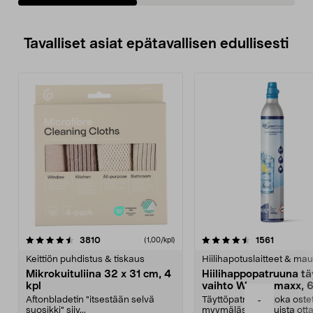
Tavalliset asiat epätavallisen edullisesti
4.5viidestä
arvostelut
4.5viidestä
arvostelu
3810
1561
(1,00/kpl)
tähdestä
t
Keittiön puhdistus & tiskaus
Hiilihapotuslaitteet & mau
Mikrokuituliina 32 x 31 cm, 4
Hiilihappopatruuna tä
kpl
vaihto Wassermaxx, 6
Aftonbladetin "itsestään selvä
Täyttöpatruuna, joka ost
-
suosikki" siiv...
myymälästä – muista ott