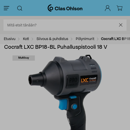
Etusivu
Koti
Siivous & puhdistus
Pölynimurit
Cocraft LXC BP18
Cocraft LXC BP18-BL Puhalluspistooli 18 V
Multibuy