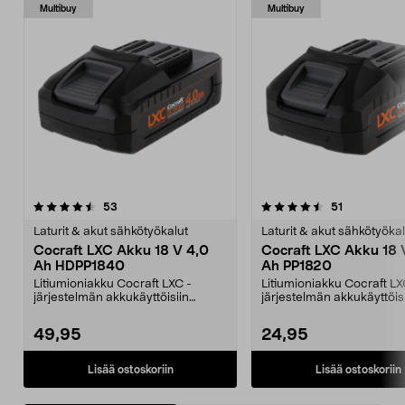
Multibuy
Multibuy
4.5viidestä
arvostelut
5.0viidestä
arvostelut
53
51
tähdestä
t
Laturit & akut sähkötyökalut
Laturit & akut sähkötyökal
Cocraft LXC Akku 18 V 4,0
Cocraft LXC Akku 18 
Ah HDPP1840
Ah PP1820
Litiumioniakku Cocraft LXC -
Litiumioniakku Cocraft LX
järjestelmän akkukäyttöisiin
järjestelmän akkukäyttöis
koneisiin. Cocraft LXC ...
koneisiin. Cocraft LXC ...
49,95
24,95
Lisää ostoskoriin
Lisää ostoskoriin