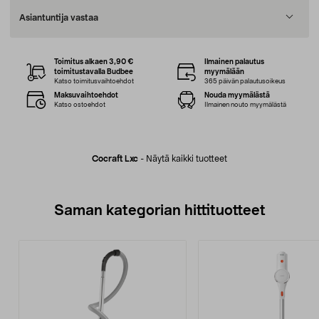
Asiantuntija vastaa
Toimitus alkaen 3,90 €
Ilmainen palautus
toimitustavalla Budbee
myymälään
Katso toimitusvaihtoehdot
365 päivän palautusoikeus
Maksuvaihtoehdot
Nouda myymälästä
Katso ostoehdot
Ilmainen nouto myymälästä
Cocraft Lxc
-
Näytä kaikki tuotteet
Saman kategorian hittituotteet