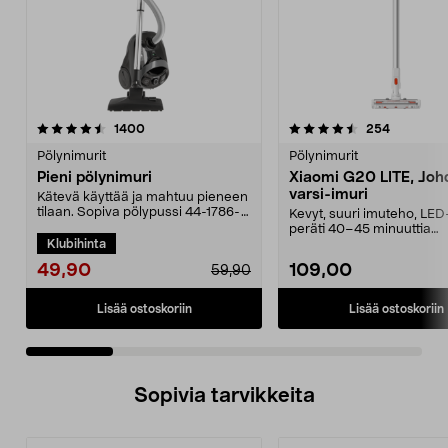
4.5 viidestä
arvostelut
4.5 viidestä
arvostelut
1400
254
tähdestä
t
Pölynimurit
Pölynimurit
Pieni pölynimuri
Xiaomi G20 LITE, Joh
varsi-imuri
Kätevä käyttää ja mahtuu pieneen
tilaan. Sopiva pölypussi 44-1786-
Kevyt, suuri imuteho, LED
5. Kompakti pö...
peräti 40–45 minuuttia
Klubihinta
käyttöaikaa vakiotilass...
49,90
109,00
59,90
Lisää ostoskoriin
Lisää ostoskoriin
Sopivia tarvikkeita