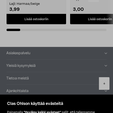
patruuna mukaasi m...
Laji:
Harmaa/beige
3,99
3,00
Lisää ostoskoriin
Lisää ostoskoriin
Alatunniste
Asiakaspalvelu
Yleisiä kysymyksiä
Tietoa meistä
Product
+
quantity
Ajankohtaista
Clas Ohlson käyttää evästeitä
Muut yrityksemme
Painamalla
”Hyväksy kaikki evästeet”
sallit, että tallennamme