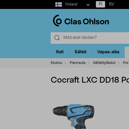
Select
FI
SV
Finland
market
Koti
Sähkö
Vapaa-aika
Etusivu
Pienrauta
Sähkötyökalut
Por
Cocraft LXC DD18 P