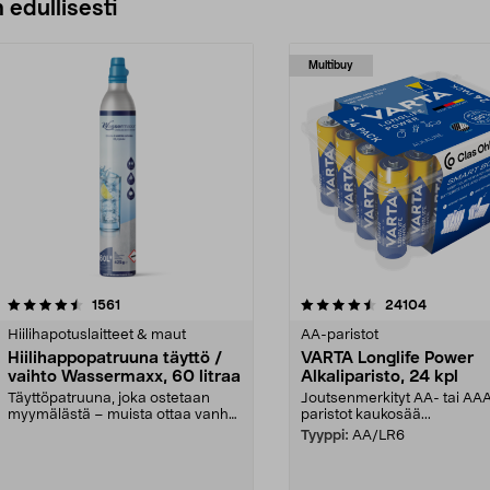
 edullisesti
Multibuy
4.5viidestä
arvostelut
4.5viidestä
arvostelut
1561
24104
tähdestä
Hiilihapotuslaitteet & maut
AA-paristot
Hiilihappopatruuna täyttö /
VARTA Longlife Power
vaihto Wassermaxx, 60 litraa
Alkaliparisto, 24 kpl
Täyttöpatruuna, joka ostetaan
Joutsenmerkityt AA- tai AA
myymälästä – muista ottaa vanha
paristot kaukosää...
patruuna mukaasi m...
Tyyppi:
AA/LR6