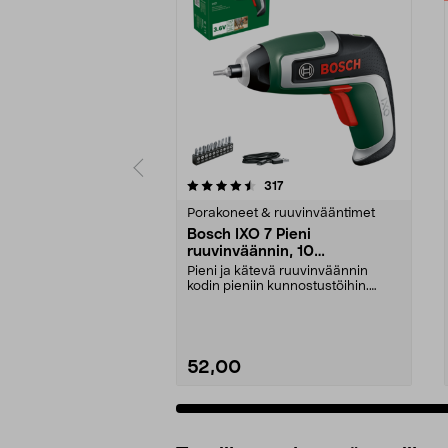
5 viidestä
4.0 viidestä
arvostelut
317
tähdestä
tähdestä
Porakoneet & ruuvinvääntimet
Bosch IXO 7 Pieni
ruuvinväännin, 10
ruuvauskärkeä, ladattava
Pieni ja kätevä ruuvinväännin
kodin pieniin kunnostustöihin.
Bosch IXO 7 – johdo...
52,00