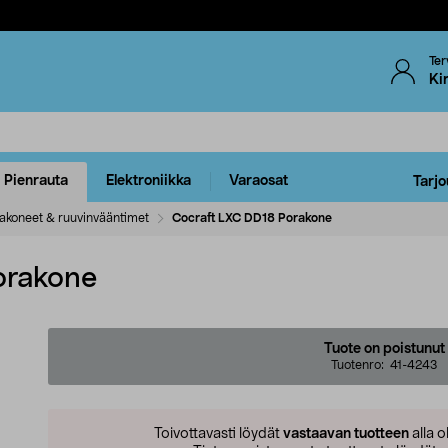
Ter
Ki
Pienrauta
Elektroniikka
Varaosat
Tarjo
akoneet & ruuvinvääntimet
Cocraft LXC DD18 Porakone
orakone
Tuote on poistunut
Tuotenro:
41-4243
Toivottavasti löydät
vastaavan tuotteen
alla o