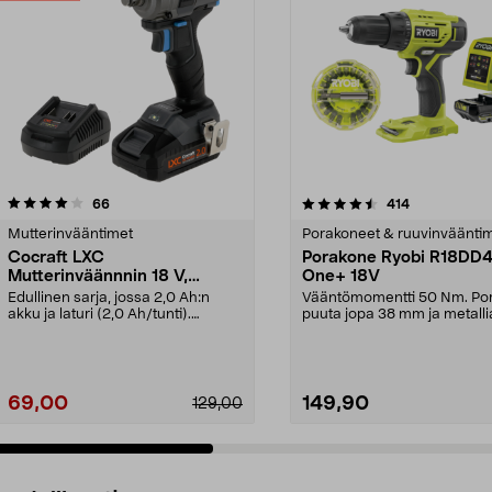
4.5 viidestä
arvostelut
4.5 viidestä
arvostelut
66
414
tähdestä
Mutterinvääntimet
Porakoneet & ruuvinväänti
Cocraft LXC
Porakone Ryobi R18DD
Mutterinväännnin 18 V,
One+ 18V
mukana akku, IW500-BL
Edullinen sarja, jossa 2,0 Ah:n
Vääntömomentti 50 Nm. Po
akku ja laturi (2,0 Ah/tunti).
puuta jopa 38 mm ja metalli
Cocraft LXC IW500...
mm. Ryobi R18DD4 -po...
69,00
149,90
129,00