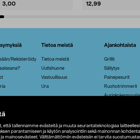
3,00
12,99
Lisää ostoskoriin
Lisää ostoskoriin
ysymyksiä
Tietoa meistä
Ajankohtaista
isään/Rekisteröidy
Tietoa meistä
Grillit
 salasana?
Uutishuone
Säilytys
ot
Vastuullisuus
Painepesurit
ria
Ura
Ruohotrimmerit
Aurinkokennovala
tä
it, että tallennamme evästeitä ja muuta seurantateknologiaa laitteelles
uksen parantamiseen ja käytön analysointiin sekä mainonnan kohdenta
t ja mainosevästeet. Välttämättömiin evästeisiin ei tarvita suostumustas