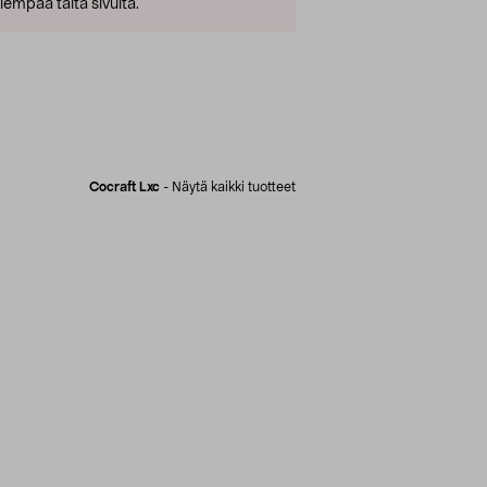
empaa tältä sivulta.
Cocraft Lxc
-
Näytä kaikki tuotteet