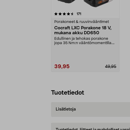
5viidestä
arvostelut
171
tähdestä
Porakoneet & ruuvinvääntimet
Cocraft LXC Porakone 18 V,
mukana akku DD650
Edullinen ja tehokas porakone
jopa 35 Nm:n vääntömomentilla.
Cocraft LXC DD650 –...
39,95
49,95
Lisää ostoskoriin
Tuotetiedot
Lisätietoja