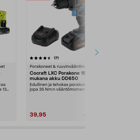
4.5 viidestä
arvostelut
4.5
171
4
tähdestä
tähdestä
met
Porakoneet & ruuvinvääntimet
Porakoneet &
4
Cocraft LXC Porakone 18 V,
Bosch 18V 
mukana akku DD650
tarviketta 
raa
Edullinen ja tehokas porakone
Suuri, edullin
a 13
jopa 35 Nm:n vääntömomentilla.
kätevä syste
Cocraft LXC DD650 –...
EasyImpact 18
39,95
99,00
49,95