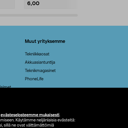
6,00
2,00
Lisää ostoskoriin
Lisää
Muut yrityksemme
Tekniikkaosat
Akkuasiantuntija
Teknikmagasinet
PhoneLife
isimet
i
evästeselosteemme mukaisesti
.
miseen. Käytämme neljänlaisia evästeitä:
i, sillä ne ovat välttämättömiä