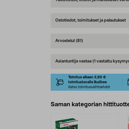
Tuotetiedot, liitteet ja mahdolliset var
Ostotiedot, toimitukset ja palautukset
Arvostelut
(81)
Asiantuntija vastaa
(1 vastattu kysymy
Toimitus alkaen 3,90 €
toimitustavalla Budbee
Katso toimitusvaihtoehdot
Saman kategorian hittituott