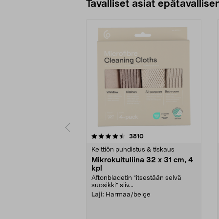
Tavalliset asiat epätavallisen
5viidestä
4.5viidestä
arvostelut
3810
tähdestä
tähdestä
Keittiön puhdistus & tiskaus
Mikrokuituliina 32 x 31 cm, 4
kpl
Aftonbladetin "itsestään selvä
suosikki" siiv...
Laji:
Harmaa/beige