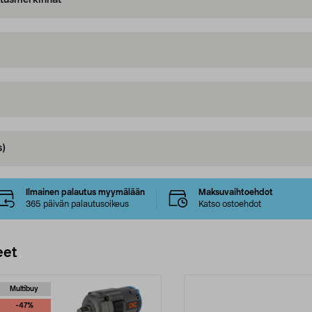
oitusmerkinnät
s)
Ilmainen palautus myymälään
Maksuvaihtoehdot
365 päivän palautusoikeus
Katso ostoehdot
eet
Multibuy
-47%