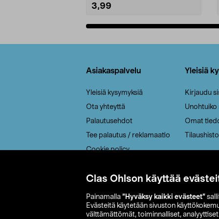
3,99
Lisää ostoskoriin
Alatunniste
Asiakaspalvelu
Yleisiä k
Yleisiä kysymyksiä
Kirjaudu s
Ota yhteyttä
Unohtuiko
Palautusehdot
Omat tied
Tee palautus / reklamaatio
Tilaushisto
Cookie policy
Toimitustavat
Clas Ohlson käyttää evästei
Saavutettavuus
Painamalla
”Hyväksy kaikki evästeet”
sall
Evästeitä käytetään sivuston käyttökokem
välttämättömät, toiminnalliset, analyyttise