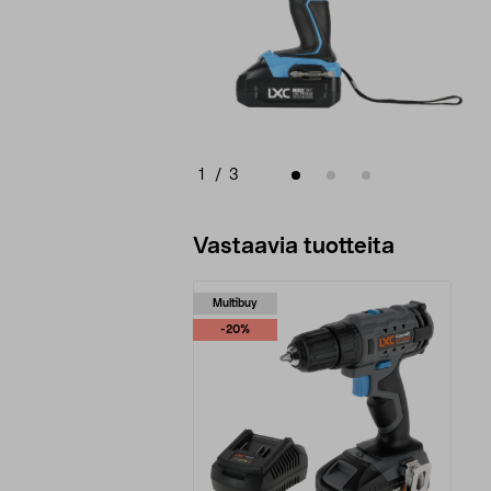
1
/
3
Vastaavia tuotteita
Multibuy
-20%