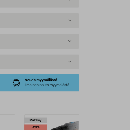
Nouda myymälästä
Ilmainen nouto myymälästä
Multibuy
-20%