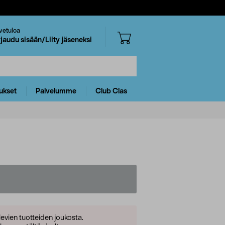
vetuloa
rjaudu sisään/Liity jäseneksi
ukset
Palvelumme
Club Clas
levien tuotteiden joukosta.