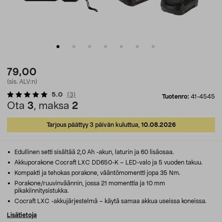
79,00
(sis. ALV:n)
5.0
(
3
)
Tuotenro:
41-4545
Ota
3
, maksa
2
Tarjous päättyy 3 päivän kuluttua,
10.08.2026
Edullinen setti sisältää 2,0 Ah -akun, laturin ja 60 lisäosaa.
Akkuporakone Cocraft LXC DD650-K – LED-valo ja 5 vuoden takuu.
Kompakti ja tehokas porakone, vääntömomentti jopa 35 Nm.
Porakone/ruuvinväännin, jossa 21 momenttia ja 10 mm
pikakiinnitysistukka.
Cocraft LXC -akkujärjestelmä – käytä samaa akkua useissa koneissa.
Lisätietoja