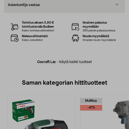
Asiantuntija vastaa
Toimitus alkaen 3,90 €
Ilmainen palautus
toimitustavalla Budbee
myymälään
Katso toimitusvaihtoehdot
365 päivän palautusoikeus
Maksuvaihtoehdot
Nouda myymälästä
Katso ostoehdot
Ilmainen nouto myymälästä
Cocraft Lxc
-
Näytä kaikki tuotteet
Saman kategorian hittituotteet
Multibuy
-47%