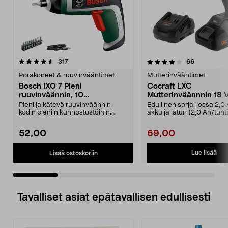
4.0 viidestä
arvostelut
4.5 viidestä
arvostelut
317
66
tähdestä
t
Porakoneet & ruuvinvääntimet
Mutterinvääntimet
Bosch IXO 7 Pieni
Cocraft LXC
ruuvinväännin, 10
Mutterinväännnin 18 V
ruuvauskärkeä, ladattava
mukana akku, IW500
Pieni ja kätevä ruuvinväännin
Edullinen sarja, jossa 2,0
kodin pieniin kunnostustöihin.
akku ja laturi (2,0 Ah/tunti
Bosch IXO 7 – johdo...
Cocraft LXC IW500...
52,00
69,00
Lue lisää
Lisää ostoskoriin
Tavalliset asiat epätavallisen edullisesti