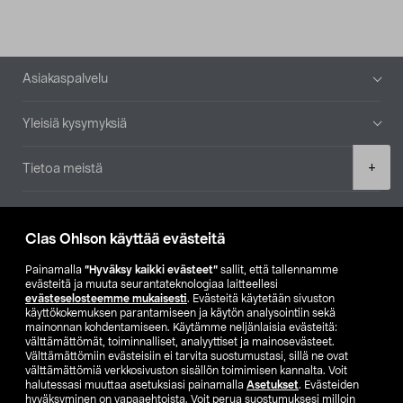
Alatunniste
Asiakaspalvelu
Yleisiä kysymyksiä
Product
+
Tietoa meistä
quantity
Ajankohtaista
Clas Ohlson käyttää evästeitä
Muut yrityksemme
Painamalla
”Hyväksy kaikki evästeet”
sallit, että tallennamme
evästeitä ja muuta seurantateknologiaa laitteellesi
evästeselosteemme mukaisesti
. Evästeitä käytetään sivuston
Etsi myymälä
käyttökokemuksen parantamiseen ja käytön analysointiin sekä
mainonnan kohdentamiseen. Käytämme neljänlaisia evästeitä:
välttämättömät, toiminnalliset, analyyttiset ja mainosevästeet.
SE
NO
FI
Välttämättömiin evästeisiin ei tarvita suostumustasi, sillä ne ovat
välttämättömiä verkkosivuston sisällön toimimisen kannalta. Voit
FI
SV
halutessasi muuttaa asetuksiasi painamalla
Asetukset
. Evästeiden
hyväksyminen on vapaaehtoista. Voit perua suostumuksesi milloin