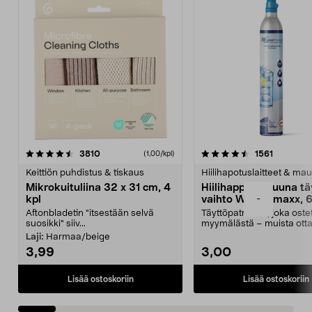
4.5viidestä
arvostelut
4.5viidestä
arvostelu
3810
1561
(1,00/kpl)
tähdestä
t
Keittiön puhdistus & tiskaus
Hiilihapotuslaitteet & mau
Mikrokuituliina 32 x 31 cm, 4
Hiilihappopatruuna tä
-
kpl
vaihto Wassermaxx, 6
Aftonbladetin "itsestään selvä
Täyttöpatruuna, joka ost
suosikki" siiv...
myymälästä – muista ott
patruuna mukaasi m...
Laji:
Harmaa/beige
3,99
3,00
Lisää ostoskoriin
Lisää ostoskoriin