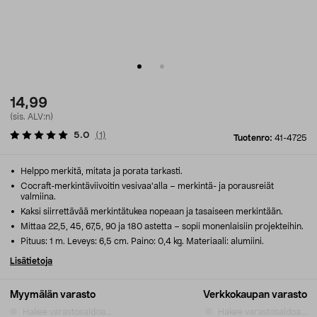
14,99
(sis. ALV:n)
5.0
(
1
)
Tuotenro:
41-4725
Helppo merkitä, mitata ja porata tarkasti.
Cocraft-merkintäviivoitin vesivaa'alla – merkintä- ja porausreiät
valmiina.
Kaksi siirrettävää merkintätukea nopeaan ja tasaiseen merkintään.
Mittaa 22,5, 45, 67,5, 90 ja 180 astetta – sopii monenlaisiin projekteihin.
Pituus: 1 m. Leveys: 6,5 cm. Paino: 0,4 kg. Materiaali: alumiini.
Lisätietoja
Myymälän varasto
Verkkokaupan varasto
Hakee varastosaldoa...
Hakee varastosaldoa...