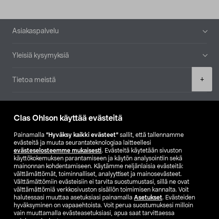
Alatunniste
Asiakaspalvelu
Yleisiä kysymyksiä
Product
+
Tietoa meistä
quantity
Ajankohtaista
Clas Ohlson käyttää evästeitä
Muut yrityksemme
Painamalla
”Hyväksy kaikki evästeet”
sallit, että tallennamme
evästeitä ja muuta seurantateknologiaa laitteellesi
evästeselosteemme mukaisesti
. Evästeitä käytetään sivuston
Etsi myymälä
käyttökokemuksen parantamiseen ja käytön analysointiin sekä
mainonnan kohdentamiseen. Käytämme neljänlaisia evästeitä:
välttämättömät, toiminnalliset, analyyttiset ja mainosevästeet.
SE
NO
FI
Välttämättömiin evästeisiin ei tarvita suostumustasi, sillä ne ovat
välttämättömiä verkkosivuston sisällön toimimisen kannalta. Voit
FI
SV
halutessasi muuttaa asetuksiasi painamalla
Asetukset
. Evästeiden
hyväksyminen on vapaaehtoista. Voit perua suostumuksesi milloin
vain muuttamalla evästeasetuksiasi, apua saat tarvittaessa