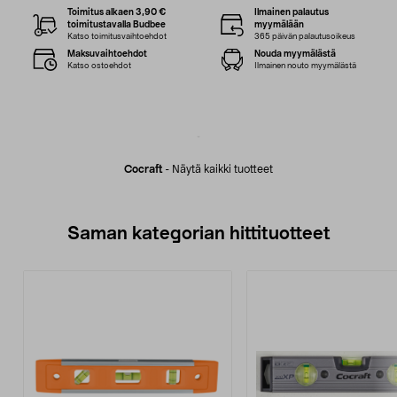
Toimitus alkaen 3,90 €
Ilmainen palautus
toimitustavalla Budbee
myymälään
Katso toimitusvaihtoehdot
365 päivän palautusoikeus
Maksuvaihtoehdot
Nouda myymälästä
Katso ostoehdot
Ilmainen nouto myymälästä
Cocraft
-
Näytä kaikki tuotteet
Saman kategorian hittituotteet