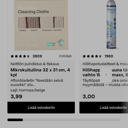
4.5viidestä
arvostelut
4.5viidestä
arvostel
3809
1560
(1,00/kpl)
tähdestä
t
Keittiön puhdistus & tiskaus
Hiilihapotuslaitteet & mau
Mikrokuituliina 32 x 31 cm, 4
Hiilihappopatruuna tä
-
kpl
vaihto Wassermaxx, 6
Aftonbladetin "itsestään selvä
Täyttöpatruuna, joka ost
suosikki" siiv...
myymälästä – muista ott
patruuna mukaasi m...
Laji:
Harmaa/beige
3,99
3,00
Lisää ostoskoriin
Lisää ostoskoriin