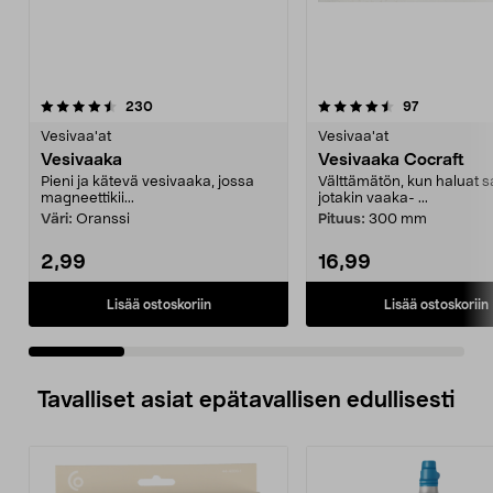
4.5 viidestä
arvostelut
arvostelut
230
97
0.0 viidestä
tähdestä
t
Vesivaa'at
Vesivaa'at
Vesivaaka
Vesivaaka Cocraft
Pieni ja kätevä vesivaaka, jossa
Välttämätön, kun haluat 
magneettikii...
jotakin vaaka- ...
Väri:
Oranssi
Pituus:
300 mm
2,99
16,99
Lisää ostoskoriin
Lisää ostoskoriin
Tavalliset asiat epätavallisen edullisesti