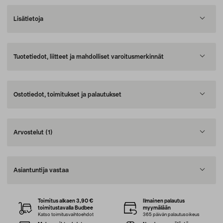
Lisätietoja
Tuotetiedot, liitteet ja mahdolliset varoitusmerkinnät
Ostotiedot, toimitukset ja palautukset
Arvostelut
(1)
Asiantuntija vastaa
Toimitus alkaen 3,90 €
Ilmainen palautus
toimitustavalla Budbee
myymälään
Katso toimitusvaihtoehdot
365 päivän palautusoikeus