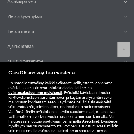
Asiakaspalvelu
Yleisiä kysymyksiä
Tietoa meistä
Ajankohtaista
Product
+
quantity
Muut yrityksemme
Clas Ohlson käyttää evästeitä
Etsi myymälä
Painamalla
”Hyväksy kaikki evästeet”
sallit, että tallennamme
evästeitä ja muuta seurantateknologiaa laitteellesi
SE
NO
FI
evästeselosteemme mukaisesti
. Evästeitä käytetään sivuston
käyttökokemuksen parantamiseen ja käytön analysointiin sekä
FI
SV
mainonnan kohdentamiseen. Käytämme neljänlaisia evästeitä:
välttämättömät, toiminnalliset, analyyttiset ja mainosevästeet.
Välttämättömiin evästeisiin ei tarvita suostumustasi, sillä ne ovat
välttämättömiä verkkosivuston sisällön toimimisen kannalta. Voit
halutessasi muuttaa asetuksiasi painamalla
Asetukset
. Evästeiden
hyväksyminen on vapaaehtoista. Voit perua suostumuksesi milloin
vain muuttamalla evästeasetuksiasi, apua saat tarvittaessa