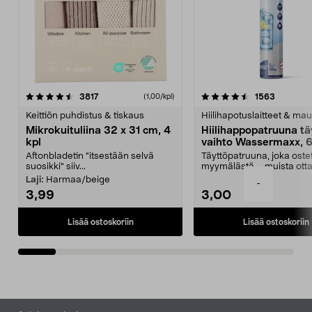
4.5viidestä
arvostelut
4.5viidestä
arvostelu
3817
1563
(1,00/kpl)
tähdestä
t
Keittiön puhdistus & tiskaus
Hiilihapotuslaitteet & mau
Mikrokuituliina 32 x 31 cm, 4
Hiilihappopatruuna tä
kpl
vaihto Wassermaxx, 6
Aftonbladetin "itsestään selvä
Täyttöpatruuna, joka ost
suosikki" siiv...
myymälästä – muista ott
patruuna mukaasi m...
Laji:
Harmaa/beige
-
3,99
3,00
Lisää ostoskoriin
Lisää ostoskoriin
Alatunniste