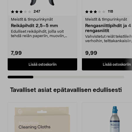
3.5 viidestä
arvostelut
4.5 viidestä
arvostelut
247
118
tähdestä
t
Meistit & timpurinkynät
Meistit & timpurinkynät
Reikäpihdit 2,5–5 mm
Rengasniittipihdit ja 
rengasniitit
Edulliset reikäpihdit, joilla voit
tehdä reiän paperiin, muoviin,
Vahvistetut reiät tekstiilei
ohueen nahkaan...
verhoihin, telttakankaisiin
aurinkopurje...
7,99
9,99
Lisää ostoskoriin
Lisää ostoskoriin
Tavalliset asiat epätavallisen edullisesti