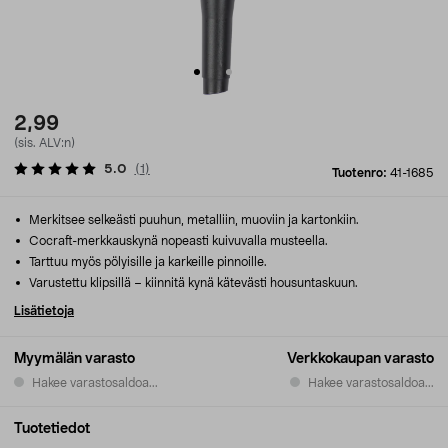
2,99
(sis. ALV:n)
5.0
(
1
)
Tuotenro:
41-1685
Merkitsee selkeästi puuhun, metalliin, muoviin ja kartonkiin.
Cocraft-merkkauskynä nopeasti kuivuvalla musteella.
Tarttuu myös pölyisille ja karkeille pinnoille.
Varustettu klipsillä – kiinnitä kynä kätevästi housuntaskuun.
Lisätietoja
Myymälän varasto
Verkkokaupan varasto
Hakee varastosaldoa...
Hakee varastosaldoa...
Tuotetiedot